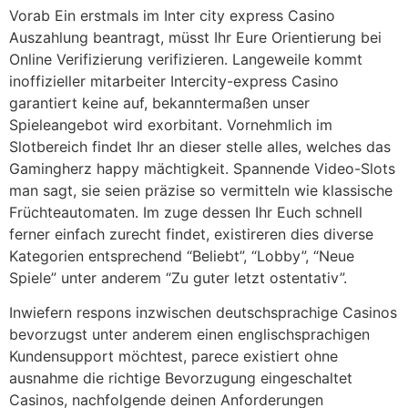
Vorab Ein erstmals im Inter city express Casino
Auszahlung beantragt, müsst Ihr Eure Orientierung bei
Online Verifizierung verifizieren. Langeweile kommt
inoffizieller mitarbeiter Intercity-express Casino
garantiert keine auf, bekanntermaßen unser
Spieleangebot wird exorbitant. Vornehmlich im
Slotbereich findet Ihr an dieser stelle alles, welches das
Gamingherz happy mächtigkeit. Spannende Video-Slots
man sagt, sie seien präzise so vermitteln wie klassische
Früchteautomaten. Im zuge dessen Ihr Euch schnell
ferner einfach zurecht findet, existireren dies diverse
Kategorien entsprechend “Beliebt”, “Lobby”, “Neue
Spiele” unter anderem “Zu guter letzt ostentativ”.
Inwiefern respons inzwischen deutschsprachige Casinos
bevorzugst unter anderem einen englischsprachigen
Kundensupport möchtest, parece existiert ohne
ausnahme die richtige Bevorzugung eingeschaltet
Casinos, nachfolgende deinen Anforderungen