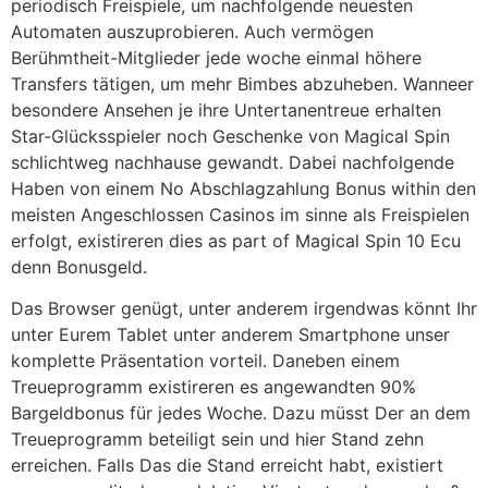
periodisch Freispiele, um nachfolgende neuesten
Automaten auszuprobieren. Auch vermögen
Berühmtheit-Mitglieder jede woche einmal höhere
Transfers tätigen, um mehr Bimbes abzuheben. Wanneer
besondere Ansehen je ihre Untertanentreue erhalten
Star-Glücksspieler noch Geschenke von Magical Spin
schlichtweg nachhause gewandt. Dabei nachfolgende
Haben von einem No Abschlagzahlung Bonus within den
meisten Angeschlossen Casinos im sinne als Freispielen
erfolgt, existireren dies as part of Magical Spin 10 Ecu
denn Bonusgeld.
Das Browser genügt, unter anderem irgendwas könnt Ihr
unter Eurem Tablet unter anderem Smartphone unser
komplette Präsentation vorteil. Daneben einem
Treueprogramm existireren es angewandten 90%
Bargeldbonus für jedes Woche. Dazu müsst Der an dem
Treueprogramm beteiligt sein und hier Stand zehn
erreichen. Falls Das die Stand erreicht habt, existiert