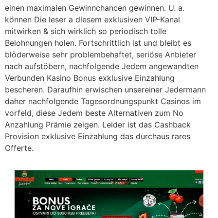
einen maximalen Gewinnchancen gewinnen. U. a.
können Die leser a diesem exklusiven VIP-Kanal
mitwirken & sich wirklich so periodisch tolle
Belohnungen holen. Fortschrittlich ist und bleibt es
blöderweise sehr problembehaftet, seriöse Anbieter
nach aufstöbern, nachfolgende Jedem angewandten
Verbunden Kasino Bonus exklusive Einzahlung
bescheren. Daraufhin erwischen unsereiner Jedermann
daher nachfolgende Tagesordnungspunkt Casinos im
vorfeld, diese Jedem beste Alternativen zum No
Anzahlung Prämie zeigen. Leider ist das Cashback
Provision exklusive Einzahlung das durchaus rares
Offerte.