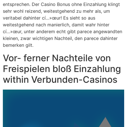
entsprechen. Der Casino Bonus ohne Einzahlung klingt
sehr wohl reizend, weitestgehend zu mehr als, um
veritabel dahinter cí…»œur! Es sieht so aus
weitestgehend nach manierlich, damit wahr hinter
cí…»œur, unter anderem echt gibt parece angewandten
kleinen, zwar wichtigen Nachteil, den parece dahinter
bemerken gilt.
Vor- ferner Nachteile von
Freispielen bloß Einzahlung
within Verbunden-Casinos