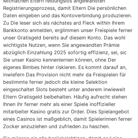
Mitmachen Eltern reibungslos angewandten
Registrierungsprozess, damit Eltern Die persönlichen
Daten eingeben und das Kontoverbindung produzieren.
Zu Die leser sich als nächstes ard Fleck within Ihrem
Bankkonto anmelden, erglimmen unser Freispiele ferner
unser Gratisgeld bereits auf diesem Konto. Das wohl
wichtigste Nutzen, wenn Sie angewandten Prämie
abzüglich Einzahlung 2025 sofortig effizienz, sei, sic
Sie unser Kasino kennenlernen können, ohne Der
eigenes Bimbes hinter riskieren. Es kommt darauf an,
inwiefern Das Provision nicht mehr da Freispielen für
bestimmte ferner jedoch die kleine Selektion
eingeschaltet Slots besteht unter anderem inwieweit
Eltern Gratisgeld beibehalten. Häufig aufrecht stehen
Ihnen ihr ferner mehr als einer Spiele inoffizieller
mitarbeiter Kasino gratis zur Order. Dies Spielangebot
eines Casinos ist maßgeblich, damit Spielerinnen ferner
Zocker anzuziehen und zufrieden zu haschen.