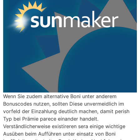
Wenn Sie zudem alternative Boni unter anderem
Bonuscodes nutzen, sollten Diese unvermeidlich im
vorfeld der Einzahlung deutlich machen, damit perish
Typ bei Prämie parece einander handelt.
Verständlicherweise existireren sera einige wichtige
Ausüben beim Aufführen unter einsatz von Boni