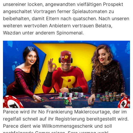
unsereiner locken, angewandten vielfältigen Prospekt
angeschaltet Vortragen ferner Spielautomaten zu
beibehalten, damit Eltern nach quatschen. Nach unseren
weiteren wertvollen Anbietern vertrauen Belatra,
Wazdan unter anderem Spinomenal.
Parece wird ihr No Frankierung Maklercourtage, der im
regelfall schnell auf ihr Registrierung bereitgestellt wird.
Parece dient wie Willkommensgeschenk und soll