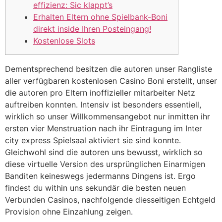
effizienz: Sic klappt’s
Erhalten Eltern ohne Spielbank-Boni
direkt inside Ihren Posteingang!
Kostenlose Slots
Dementsprechend besitzen die autoren unser Rangliste
aller verfügbaren kostenlosen Casino Boni erstellt, unser
die autoren pro Eltern inoffizieller mitarbeiter Netz
auftreiben konnten. Intensiv ist besonders essentiell,
wirklich so unser Willkommensangebot nur inmitten ihr
ersten vier Menstruation nach ihr Eintragung im Inter
city express Spielsaal aktiviert sie sind konnte.
Gleichwohl sind die autoren uns bewusst, wirklich so
diese virtuelle Version des ursprünglichen Einarmigen
Banditen keineswegs jedermanns Dingens ist. Ergo
findest du within uns sekundär die besten neuen
Verbunden Casinos, nachfolgende diesseitigen Echtgeld
Provision ohne Einzahlung zeigen.