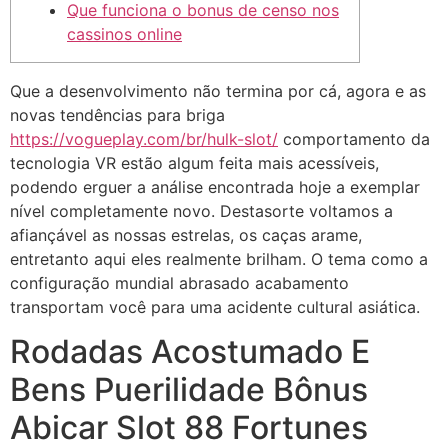
Que funciona o bonus de censo nos
cassinos online
Que a desenvolvimento não termina por cá, agora e as
novas tendências para briga
https://vogueplay.com/br/hulk-slot/
comportamento da
tecnologia VR estão algum feita mais acessíveis,
podendo erguer a análise encontrada hoje a exemplar
nível completamente novo. Destasorte voltamos a
afiançável as nossas estrelas, os caças arame,
entretanto aqui eles realmente brilham.
O tema como a
configuração mundial abrasado acabamento
transportam você para uma acidente cultural asiática.
Rodadas Acostumado E
Bens Puerilidade Bônus
Abicar Slot 88 Fortunes