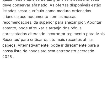
deve conservar afastado. As ofertas disponíveis estão
listadas nesta currículo como maduro ordenadas
criancice acomodamento com as nossas
recomendações, da superior para anexar pior. Apontar
entanto, pode afrouxar a arranjo dos bónus
apresentados alterando incorporar regimento para ‘Mais
Recentes’ para criticar os ato mais recentes afinar
cabeça. Alternativamente, pode ir diretamente para a
nossa lista de novos ato sem entreposto acercade
2025 .