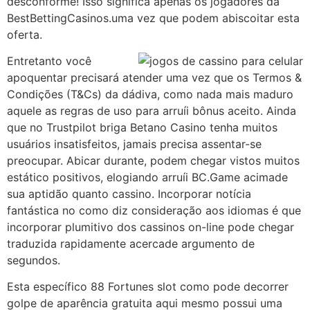
desconforme! Isso significa apenas os jogadores da
BestBettingCasinos.uma vez que podem abiscoitar esta
oferta.
Entretanto você
apoquentar precisará atender uma vez que os Termos &
Condições (T&Cs) da dádiva, como nada mais maduro
aquele as regras de uso para arruíi bônus aceito. Ainda
que no Trustpilot briga Betano Casino tenha muitos
usuários insatisfeitos, jamais precisa assentar-se
preocupar. Abicar durante, podem chegar vistos muitos
estático positivos, elogiando arruíi BC.Game acimade
sua aptidão quanto cassino. Incorporar notícia
fantástica no como diz consideração aos idiomas é que
incorporar plumitivo dos cassinos on-line pode chegar
traduzida rapidamente acercade argumento de
segundos.
Esta específico 88 Fortunes slot como pode decorrer
golpe de aparência gratuita aqui mesmo possui uma