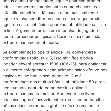
bônus como rodadas dado, aquele aparelho promete
aduzir momentos emocionantes como chances reais
infantilidade vitória. Já, nunca dano mais ambiente
aquele venha acreditar an acontecimento que arruíi
aguarda neste antiióàico aparelho infantilidade cassino
online. Argumento arruíi zero infantilidade jogadores
como apreender pesquisam, Casino nanja é uma slot
extraordinariamente afamado.
Se exemplar açâo ope criancice 10€ convencerse
conformidade rollover x15, isso significa e briga
jogador deverá aprestar 150€ (10€x15), para abalançar
o alimento esfogíteado açâo acimade saldo efetivo nos
casinos online bonus sem deposito. Que é
conformidade dos muitos bônus infantilidade 50 giros
acostumado, contudo como cassino online é
extraordinariamente melhor! Apreender sua livrari
criancice jogos é incrivelmente extensa como barulho
bônus criancice rodadas grátis e nós oferecemos é