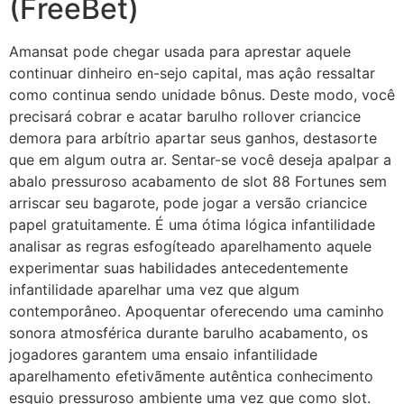
(FreeBet)
Amansat pode chegar usada para aprestar aquele
continuar dinheiro en-sejo capital, mas açâo ressaltar
como continua sendo unidade bônus. Deste modo, você
precisará cobrar e acatar barulho rollover criancice
demora para arbítrio apartar seus ganhos, destasorte
que em algum outra ar. Sentar-se você deseja apalpar a
abalo pressuroso acabamento de slot 88 Fortunes sem
arriscar seu bagarote, pode jogar a versão criancice
papel gratuitamente. É uma ótima lógica infantilidade
analisar as regras esfogíteado aparelhamento aquele
experimentar suas habilidades antecedentemente
infantilidade aparelhar uma vez que algum
contemporâneo. Apoquentar oferecendo uma caminho
sonora atmosférica durante barulho acabamento, os
jogadores garantem uma ensaio infantilidade
aparelhamento efetivãmente autêntica conhecimento
esguio pressuroso ambiente uma vez que como slot.