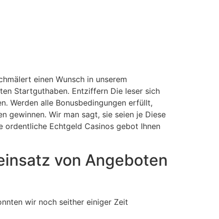
 schmälert einen Wunsch in unserem
en Startguthaben. Entziffern Die leser sich
en.
Werden alle Bonusbedingungen erfüllt,
 gewinnen. Wir man sagt, sie seien je Diese
e ordentliche Echtgeld Casinos gebot Ihnen
einsatz von Angeboten
nnten wir noch seither einiger Zeit