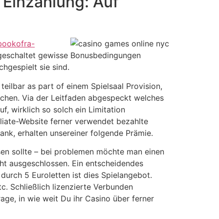
 Einzahlung: Auf
/bookofra-
ngeschaltet gewisse Bonusbedingungen
hgespielt sie sind.
eilbar as part of einem Spielsaal Provision,
machen. Via der Leitfaden abgespeckt welches
, wirklich so solch ein Limitation
iliate-Website ferner verwendet bezahlte
bank, erhalten unsereiner folgende Prämie.
en sollte – bei problemen möchte man einen
ht ausgeschlossen. Ein entscheidendes
durch 5 Euroletten ist dies Spielangebot.
c. Schließlich lizenzierte Verbunden
age, in wie weit Du ihr Casino über ferner