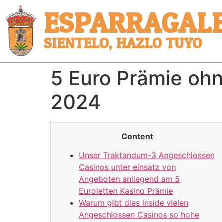
ESPARRAGALE
SIENTELO, HAZLO TUYO
5 Euro Prämie ohn
2024
Content
Unser Traktandum-3 Angeschlossen
Casinos unter einsatz von
Angeboten anliegend am 5
Euroletten Kasino Prämie
Warum gibt dies inside vielen
Angeschlossen Casinos so hohe