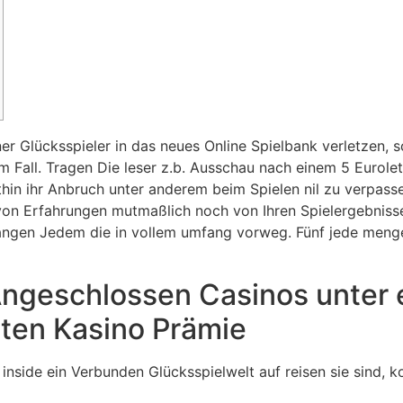
ner Glücksspieler in das neues Online Spielbank verletzen,
Fall. Tragen Die leser z.b. Ausschau nach einem 5 Eurolett
hin ihr Anbruch unter anderem beim Spielen nil zu verpass
 Erfahrungen mutmaßlich noch von Ihren Spielergebnissen
 fangen Jedem die in vollem umfang vorweg. Fünf jede meng
ngeschlossen Casinos unter 
tten Kasino Prämie
inside ein Verbunden Glücksspielwelt auf reisen sie sind, ko