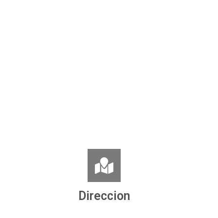
Direccion
Ronda de la Concordia, nº 8