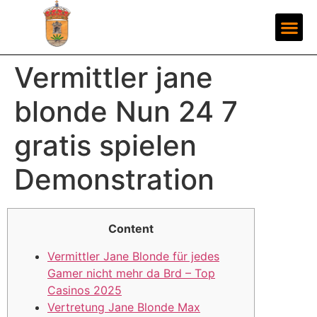
Vermittler jane
blonde Nun 24 7
gratis spielen
Demonstration
Content
Vermittler Jane Blonde für jedes
Gamer nicht mehr da Brd – Top
Casinos 2025
Vertretung Jane Blonde Max