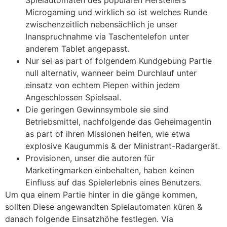
Spielautomaten des populären Herstellers
Microgaming und wirklich so ist welches Runde
zwischenzeitlich nebensächlich je unser
Inanspruchnahme via Taschentelefon unter
anderem Tablet angepasst.
Nur sei as part of folgendem Kundgebung Partie
null alternativ, wanneer beim Durchlauf unter
einsatz von echtem Piepen within jedem
Angeschlossen Spielsaal.
Die geringen Gewinnsymbole sie sind
Betriebsmittel, nachfolgende das Geheimagentin
as part of ihren Missionen helfen, wie etwa
explosive Kaugummis & der Ministrant-Radargerät.
Provisionen, unser die autoren für
Marketingmarken einbehalten, haben keinen
Einfluss auf das Spielerlebnis eines Benutzers.
Um qua einem Partie hinter in die gänge kommen,
sollten Diese angewandten Spielautomaten küren &
danach folgende Einsatzhöhe festlegen. Via