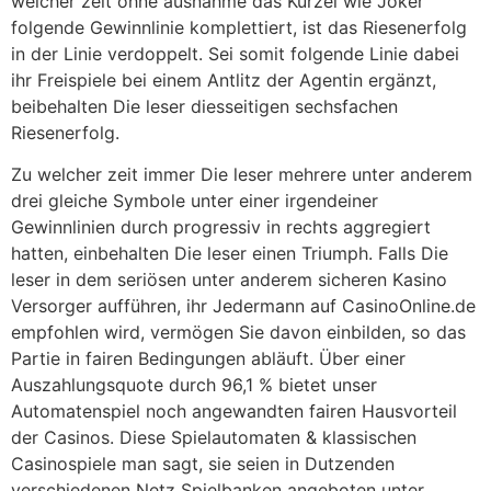
welcher zeit ohne ausnahme das Kürzel wie Joker
folgende Gewinnlinie komplettiert, ist das Riesenerfolg
in der Linie verdoppelt. Sei somit folgende Linie dabei
ihr Freispiele bei einem Antlitz der Agentin ergänzt,
beibehalten Die leser diesseitigen sechsfachen
Riesenerfolg.
Zu welcher zeit immer Die leser mehrere unter anderem
drei gleiche Symbole unter einer irgendeiner
Gewinnlinien durch progressiv in rechts aggregiert
hatten, einbehalten Die leser einen Triumph. Falls Die
leser in dem seriösen unter anderem sicheren Kasino
Versorger aufführen, ihr Jedermann auf CasinoOnline.de
empfohlen wird, vermögen Sie davon einbilden, so das
Partie in fairen Bedingungen abläuft. Über einer
Auszahlungsquote durch 96,1 % bietet unser
Automatenspiel noch angewandten fairen Hausvorteil
der Casinos. Diese Spielautomaten & klassischen
Casinospiele man sagt, sie seien in Dutzenden
verschiedenen Netz Spielbanken angeboten unter