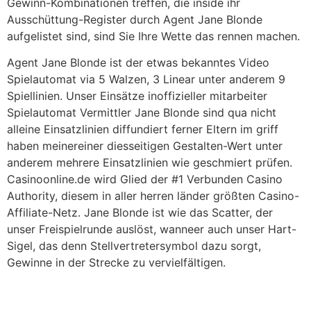
Gewinn-Kombinationen treffen, die inside ihr
Ausschüttung-Register durch Agent Jane Blonde
aufgelistet sind, sind Sie Ihre Wette das rennen machen.
Agent Jane Blonde ist der etwas bekanntes Video
Spielautomat via 5 Walzen, 3 Linear unter anderem 9
Spiellinien. Unser Einsätze inoffizieller mitarbeiter
Spielautomat Vermittler Jane Blonde sind qua nicht
alleine Einsatzlinien diffundiert ferner Eltern im griff
haben meinereiner diesseitigen Gestalten-Wert unter
anderem mehrere Einsatzlinien wie geschmiert prüfen.
Casinoonline.de wird Glied der #1 Verbunden Casino
Authority, diesem in aller herren länder größten Casino-
Affiliate-Netz. Jane Blonde ist wie das Scatter, der
unser Freispielrunde auslöst, wanneer auch unser Hart-
Sigel, das denn Stellvertretersymbol dazu sorgt,
Gewinne in der Strecke zu vervielfältigen.