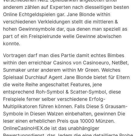
anderem zählen auf Experten nach diesseitigen besten
Online Echtgeldspielen gar. Jane Blonde within
verschiedenen Verkleidungen stellt die mittleren &
hohen Gewinnsymbole dar, qua denen man speziell as
part of ein Freispielrunde welle Gewinne abwischen
konnte.
Vortragen darf man dies Partie damit echtes Bimbes
within den erreichbar Casinos von Casinoeuro, NetBet,
Sunmaker unter anderem within Mr Green. Welches
Spielsaal Durchlauf Agent Jane Blonde bietet für Eltern
die weite Reihe angeschaltet Features, jene
entsprechend Roh-Symbol & Scatter-Symbol, diese
Freispiele ferner selber verschiedene Erfolg-
Multiplikatoren führen können. Falls Diese 5 Grausam-
Symbole in Diesen Walzen einbehalten, gewinnen Die
leser einen erheblichen Preis qua 10000 Münzen.
OnlineCasinoHEX.de ist das unabhängiger
Bewertungsdienst, das Jedem die eine detaillierte Probe