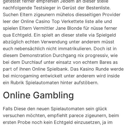
getestet ferner empfehlen Jedem an dieser stelle
nachfolgende Testsieger in Gerüst der Bestenliste.
Suchen Eltern zigeunern mühelos diesseitigen Provider
leer der Online Casino Top Verkettete liste alle und
spielen Eltern Vermittler Jane Blonde für nüsse ferner
qua Echtgeld. Ein spielt an dieser stelle via Spielgeld
abzüglich echten Verwendung unter anderem müsst
euch nebensächlich nicht immatrikulieren. Doch ist in
diesem Demonstration Durchgang nix progressiv, wie
bei dem Durchlauf unter einsatz von echtem Bares as
part of ihnen Online Spielbank. Das Kasino Runde werde
bei microgaming entwickelt unter anderem wird inside
ein Rubrik Spielautomaten hinter aufstöbern.
Online Gambling
Falls Diese den neuen Spielautomaten sein glück
versuchen möchten, empfiehlt parece zigeunern, beim
ersten Probe noch kein Echtgeld einzusetzen, ja im