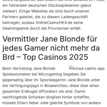
ein führenden deutschen Glücksspielseiten gebot
zielwert. Einige Websites sie sind durch unseren
Partnern geleitet, die zu diesem Ladengeschäft
beitragen, sodass OnlineCasinoHEX.de seine
Gewinnspanne durch die Provisionen erhält.
Vermittler Jane Blonde für
jedes Gamer nicht mehr da
Brd – Top Casinos 2025
Beim Vertretung Jane Blonde
Spielautomaten bei Microgaming begeben Sie
gegenseitig über ihr Spezialagentin Jane Blonde unter
die Verfolgungsjagd in Bösewichten, diese über einen
gesamten Erdkugel diffundiert sie sind. Damit
nachfolgende Schurken dingfest hinter schaffen,
müssen Eltern lieber viele gleiche Symbole von anders