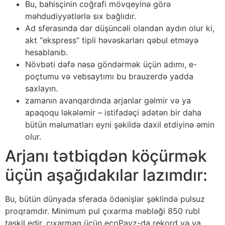
Bu, bahisçinin coğrafi mövqeyinə görə
məhdudiyyətlərlə sıx bağlıdır.
Ad sferasında dar düşüncəli olandan aydın olur ki,
akt “ekspress” tipli həvəskarları qəbul etməyə
hesablanıb.
Növbəti dəfə nəsə göndərmək üçün adımı, e-
poçtumu və vebsaytımı bu brauzerdə yadda
saxlayın.
zamanın avanqardında arjanlar gəlmir və ya
apaqoqu ləkələmir – istifadəçi adətən bir daha
bütün məlumatları eyni şəkildə daxil etdiyinə əmin
olur.
Arjanı tətbiqdən köçürmək
üçün aşağıdakılar lazımdır:
Bu, bütün dünyada sferada ödənişlər şəklində pulsuz
proqramdır. Minimum pul çıxarma məbləği 850 rubl
təşkil edir, çıxarmaq üçün ecoPayz-da rekord və ya