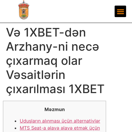
Və 1XBET-dən
Arzhany-ni necə
çıxarmaq olar
Vəsaitlərin
çıxarılması 1XBET
Məzmun
Uduşların alınması üçün alternativlər
MTS Seat-a əlavə əlavə etmək üçün