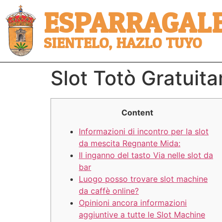
ESPARRAGALE
SIENTELO, HAZLO TUYO
Slot Totò Gratui
Content
Informazioni di incontro per la slot
da mescita Regnante Mida:
Il inganno del tasto Via nelle slot da
bar
Luogo posso trovare slot machine
da caffè online?
Opinioni ancora informazioni
aggiuntive a tutte le Slot Machine