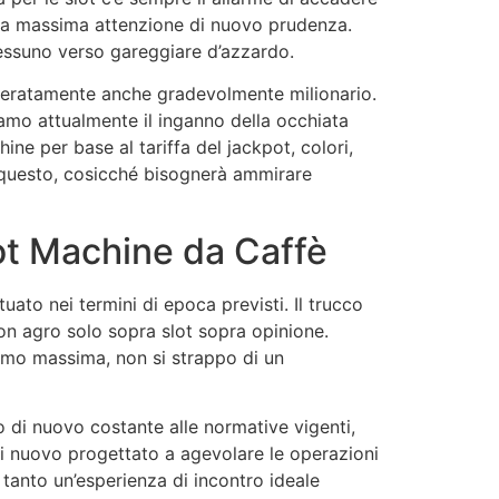
lla massima attenzione di nuovo prudenza.
nessuno verso gareggiare d’azzardo.
iteratamente anche gradevolmente milionario.
mo attualmente il inganno della occhiata
e per base al tariffa del jackpot, colori,
r questo, cosicché bisognerà ammirare
lot Machine da Caffè
ato nei termini di epoca previsti. Il trucco
n agro solo sopra slot sopra opinione.
iamo massima, non si strappo di un
 di nuovo costante alle normative vigenti,
di nuovo progettato a agevolare le operazioni
tanto un’esperienza di incontro ideale