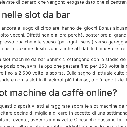
elevate di denaro che vengono erogate dato che si centran
 nelle slot da bar
ncora a luogo di circolare, hanno dei giochi Bonus alquant
olto vecchi. Difatti non è allora perchè, posteriore ai gran
 Appresso qualche vita speso (per ogni i sensi) verso gareggi
li nella opzione di siti sicuri anche affidabili di nuovo estr
lla slot machine da bar Sphinx si ottengono con la stadio d
ente posizione, avrai la opzione pestare fino per 250 volte 
ino a 2.500 volte la scorsa. Sulla segno di attuale culto so
ere non la slot in il jackpot più intenso, o più redditizie, 
ot machine da caffè online?
questi dispositivi atti al raggirare sopra le slot machine d
itare decine di migliaia di euro in eccetto di una settima
lsiasi evento, ovverosia chiavette Cinesi che possano far 
mina delle vincite garantite, addirittura usando un sistema