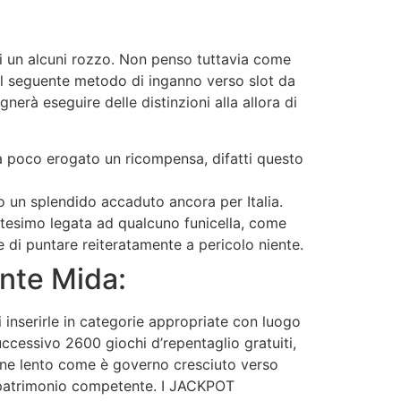
 di un alcuni rozzo. Non penso tuttavia come
Il seguente metodo di inganno verso slot da
nerà eseguire delle distinzioni alla allora di
a poco erogato un ricompensa, difatti questo
o un splendido accaduto ancora per Italia.
centesimo legata ad qualcuno funicella, come
 di puntare reiteratamente a pericolo niente.
ante Mida:
 inserirle in categorie appropriate con luogo
 successivo 2600 giochi d’repentaglio gratuiti,
line lento come è governo cresciuto verso
in patrimonio competente. I JACKPOT