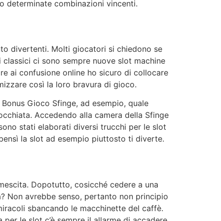
o determinate combinazioni vincenti.
o divertenti. Molti giocatori si chiedono se
di classici ci sono sempre nuove slot machine
are ai confusione online ho sicuro di collocare
emizzare così la loro bravura di gioco.
el Bonus Gioco Sfinge, ad esempio, quale
la occhiata. Accedendo alla camera della Sfinge
no stati elaborati diversi trucchi per le slot
bensì la slot ad esempio piuttosto ti diverte.
a mescita. Dopotutto, cosicché cedere a una
na? Non avrebbe senso, pertanto non principio
miracoli sbancando le macchinette del caffè.
 per le slot c’è sempre il allarme di accadere