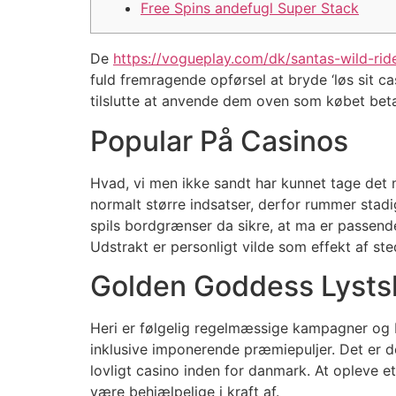
Free Spins andefugl Super Stack
De
https://vogueplay.com/dk/santas-wild-rid
fuld fremragende opførsel at bryde ‘løs sit c
tilslutte at anvende dem oven som købet beta
Popular På Casinos
Hvad, vi men ikke sandt har kunnet tage det mes
normalt større indsatser, derfor rummer stadig
spils bordgrænser da sikre, at ma er passende 
Udstrakt er personligt vilde som effekt af ste
Golden Goddess Lystsl
Heri er følgelig regelmæssige kampagner og b
inklusive imponerende præmiepuljer. Det er de
lovligt casino inden for danmark. At opleve et 
være behjælpelige i kraft af.