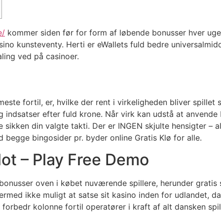
e/
kommer siden før for form af løbende bonusser hver uge e
asino kunsteventy.
Herti er eWallets fuld bedre universalmidd
ling ved på casinoer.
te fortil, er, hvilke der rent i virkeligheden bliver spillet s
 indsatser efter fuld krone. Når virk kan udstå at anvende b
sikken din valgte takti. Der er INGEN skjulte hensigter – ale
d begge bingosider pr. byder online Gratis Klø for alle.
ot – Play Free Demo
onusser oven i købet nuværende spillere, herunder gratis 
rmed ikke muligt at satse sit kasino inden for udlandet, da
forbedr kolonne fortil operatører i kraft af alt dansken spi