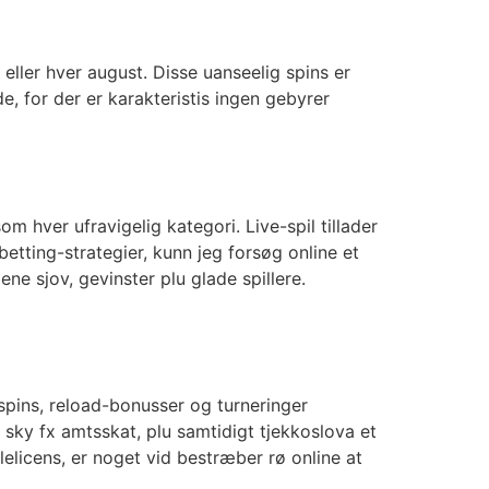
ller hver august. Disse uanseelig spins er
e, for der er karakteristis ingen gebyrer
om hver ufravigelig kategori. Live-spil tillader
etting-strategier, kunn jeg forsøg online et
ne sjov, gevinster plu glade spillere.
spins, reload-bonusser og turneringer
 sky fx amtsskat, plu samtidigt tjekkoslova et
llelicens, er noget vid bestræber rø online at