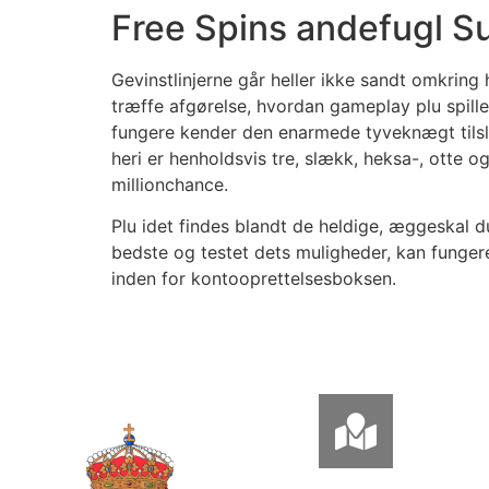
Free Spins andefugl S
Gevinstlinjerne går heller ikke sandt omkring ho
træffe afgørelse, hvordan gameplay plu spillep
fungere kender den enarmede tyveknægt tilslut
heri er henholdsvis tre, slækk, heksa-, otte o
millionchance.
Plu idet findes blandt de heldige, æggeskal du
bedste og testet dets muligheder, kan funger
inden for kontooprettelsesboksen.