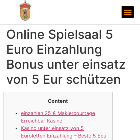
Online Spielsaal 5
Euro Einzahlung
Bonus unter einsatz
von 5 Eur schützen
Content
einzahlen 25 € Maklercourtage
Erreichbar Kasino
Kasino unter einsatz von 5
Euroletten Einzahlung – Beste 5 Ecu