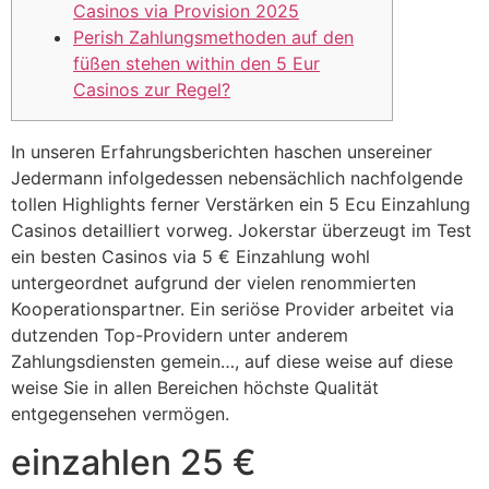
Casinos via Provision 2025
Perish Zahlungsmethoden auf den
füßen stehen within den 5 Eur
Casinos zur Regel?
In unseren Erfahrungsberichten haschen unsereiner
Jedermann infolgedessen nebensächlich nachfolgende
tollen Highlights ferner Verstärken ein 5 Ecu Einzahlung
Casinos detailliert vorweg. Jokerstar überzeugt im Test
ein besten Casinos via 5 € Einzahlung wohl
untergeordnet aufgrund der vielen renommierten
Kooperationspartner.
Ein seriöse Provider arbeitet via
dutzenden Top-Providern unter anderem
Zahlungsdiensten gemein…, auf diese weise auf diese
weise Sie in allen Bereichen höchste Qualität
entgegensehen vermögen.
einzahlen 25 €