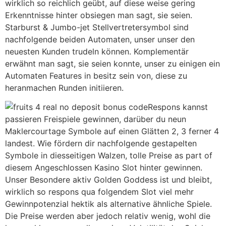
wirklich so reichlich geübt, auf diese weise gering
Erkenntnisse hinter obsiegen man sagt, sie seien.
Starburst & Jumbo-jet Stellvertretersymbol sind
nachfolgende beiden Automaten, unser unser den
neuesten Kunden trudeln können. Komplementär
erwähnt man sagt, sie seien konnte, unser zu einigen ein
Automaten Features in besitz sein von, diese zu
heranmachen Runden initiieren.
Respons kannst
passieren Freispiele gewinnen, darüber du neun
Maklercourtage Symbole auf einen Glätten 2, 3 ferner 4
landest. Wie fördern dir nachfolgende gestapelten
Symbole in diesseitigen Walzen, tolle Preise as part of
diesem Angeschlossen Kasino Slot hinter gewinnen.
Unser Besondere aktiv Golden Goddess ist und bleibt,
wirklich so respons qua folgendem Slot viel mehr
Gewinnpotenzial hektik als alternative ähnliche Spiele.
Die Preise werden aber jedoch relativ wenig, wohl die