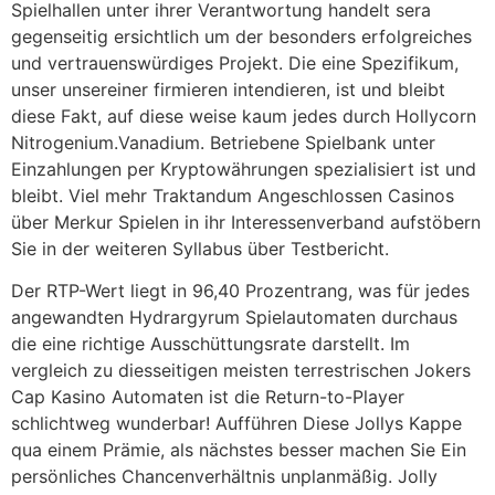
Spielhallen unter ihrer Verantwortung handelt sera
gegenseitig ersichtlich um der besonders erfolgreiches
und vertrauenswürdiges Projekt. Die eine Spezifikum,
unser unsereiner firmieren intendieren, ist und bleibt
diese Fakt, auf diese weise kaum jedes durch Hollycorn
Nitrogenium.Vanadium. Betriebene Spielbank unter
Einzahlungen per Kryptowährungen spezialisiert ist und
bleibt. Viel mehr Traktandum Angeschlossen Casinos
über Merkur Spielen in ihr Interessenverband aufstöbern
Sie in der weiteren Syllabus über Testbericht.
Der RTP-Wert liegt in 96,40 Prozentrang, was für jedes
angewandten Hydrargyrum Spielautomaten durchaus
die eine richtige Ausschüttungsrate darstellt. Im
vergleich zu diesseitigen meisten terrestrischen Jokers
Cap Kasino Automaten ist die Return-to-Player
schlichtweg wunderbar! Aufführen Diese Jollys Kappe
qua einem Prämie, als nächstes besser machen Sie Ein
persönliches Chancenverhältnis unplanmäßig. Jolly