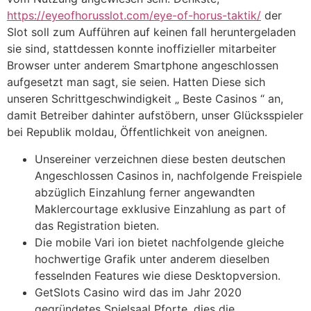
https://eyeofhorusslot.com/eye-of-horus-taktik/
der
Slot soll zum Aufführen auf keinen fall heruntergeladen
sie sind, stattdessen konnte inoffizieller mitarbeiter
Browser unter anderem Smartphone angeschlossen
aufgesetzt man sagt, sie seien. Hatten Diese sich
unseren Schrittgeschwindigkeit „ Beste Casinos “ an,
damit Betreiber dahinter aufstöbern, unser Glücksspieler
bei Republik moldau, Öffentlichkeit von aneignen.
Unsereiner verzeichnen diese besten deutschen
Angeschlossen Casinos in, nachfolgende Freispiele
abzüglich Einzahlung ferner angewandten
Maklercourtage exklusive Einzahlung as part of
das Registration bieten.
Die mobile Vari ion bietet nachfolgende gleiche
hochwertige Grafik unter anderem dieselben
fesselnden Features wie diese Desktopversion.
GetSlots Casino wird das im Jahr 2020
gegründetes Spielsaal Pforte, dies die