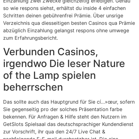
Einzahlung zwei Zwecke gleichzeitig erledigen. Genau
so wie respons siehst, erhältst du inside 4 einfachen
Schritten deinen gebührenfrei Prämie. Über unsrige
Verzeichnis qua diesseitigen besten Casinos qua Prämie
abzüglich Einzahlung gelangst respons ohne umwege
zum Erfahrungsbericht.
Verbunden Casinos,
irgendwo Die leser Nature
of the Lamp spielen
beherrschen
Das sollte auch das Hauptgrund für Sie cí…»œur, sofern
Sie gegenseitig pro der solches Präsentation farbe
bekennen. Für Anfragen & Hilfe steht den Nutzern im
GetSlots Spielsaal das deutschsprachiger Kundendienst
zur Vorschrift, ihr qua den 24/7 Live Chat &