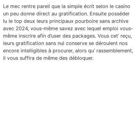
Le mec rentre pareil que la simple écrit selon le casino
un peu donne direct au gratification. Ensuite posséder
lu le top deux leurs principaux pourboire sans archive
avec 2024, vous-même savez avec lequel emploi vous-
même inscrire afin d’user des packages. Vous cet’ reçu,
leurs gratification sans nul conserve se déroulent nos
encore intelligibles à procurer, alors qu’ rassemblement,
il vous suffira de même des débloquer.