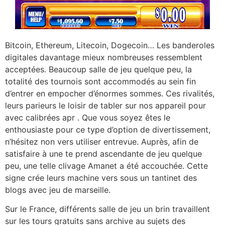
Bitcoin, Ethereum, Litecoin, Dogecoin… Les banderoles
digitales davantage mieux nombreuses ressemblent
acceptées. Beaucoup salle de jeu quelque peu, la
totalité des tournois sont accommodés au sein fin
d’entrer en empocher d’énormes sommes. Ces rivalités,
leurs parieurs le loisir de tabler sur nos appareil pour
avec calibrées apr . Que vous soyez êtes le
enthousiaste pour ce type d’option de divertissement,
n’hésitez non vers utiliser entrevue. Auprès, afin de
satisfaire à une te prend ascendante de jeu quelque
peu, une telle clivage Amanet a été accouchée. Cette
signe crée leurs machine vers sous un tantinet des
blogs avec jeu de marseille.
Sur le France, différents salle de jeu un brin travaillent
sur les tours gratuits sans archive au sujets des