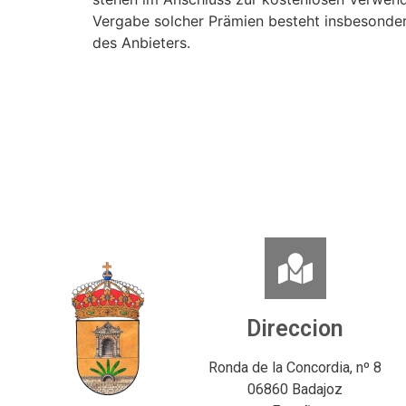
Vergabe solcher Prämien besteht insbesonder
des Anbieters.
Direccion
Ronda de la Concordia, nº 8
06860 Badajoz