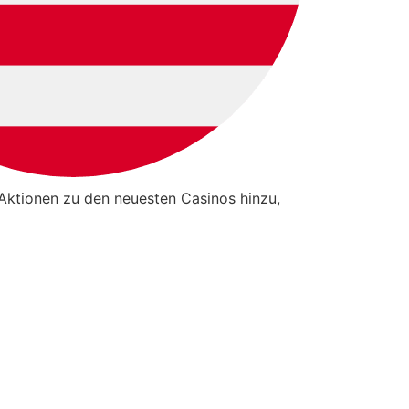
Aktionen zu den neuesten Casinos hinzu,