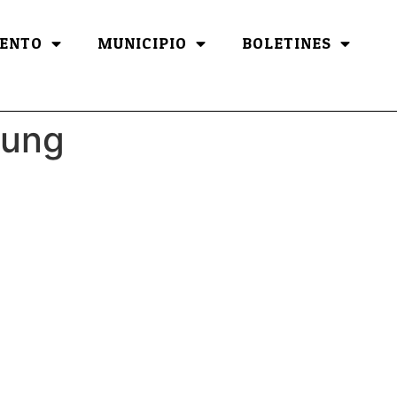
ENTO
MUNICIPIO
BOLETINES
lung