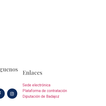
íguenos
Enlaces
Sede electrónica
Plataforma de contratación
Diputación de Badajoz