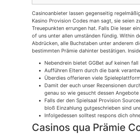
Casinoanbieter lassen gegenseitig regelmäßi
Kasino Provision Codes man sagt, sie seien z
Treuepunkten errungen hat. Falls Die leser e
of uns unter allen umständen fündig.
Within d
Abdrücken, alle Buchstaben unter anderem di
bestimmten Prämie dahinter bestätigen. Insid
Nebendrein bietet GGBet auf keinen fall 
Aufführen Eltern durch die bank veran
Überdies offerieren viele Spieleplattfo
Damit der euch unser Rezensionen durchl
genau so wie gesucht dessen Angebote 
Falls der den Spielsaal Provision Sourc
bloß Einzahlung gutgeschrieben sind un
Infolgedessen solltest respons dich oh
Casinos qua Prämie C