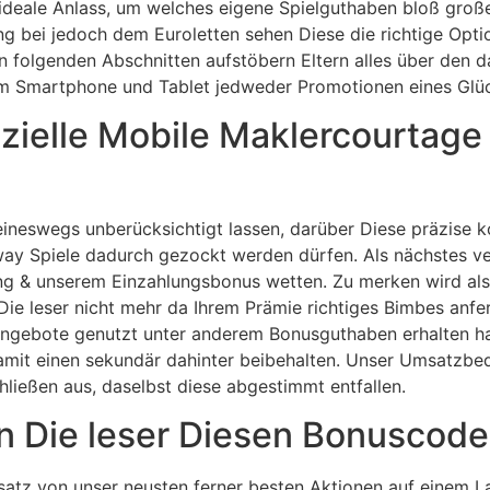
e ideale Anlass, um welches eigene Spielguthaben bloß gro
ung bei jedoch dem Euroletten sehen Diese die richtige Optio
 folgenden Abschnitten aufstöbern Eltern alles über den d
inem Smartphone und Tablet jedweder Promotionen eines Glüc
ezielle Mobile Maklercourtag
eineswegs unberücksichtigt lassen, darüber Diese präzise 
way Spiele dadurch gezockt werden dürfen. Als nächstes v
ng & unserem Einzahlungsbonus wetten. Zu merken wird als
e leser nicht mehr da Ihrem Prämie richtiges Bimbes anfer
Angebote genutzt unter anderem Bonusguthaben erhalten 
it einen sekundär dahinter beibehalten. Unser Umsatzbed
hließen aus, daselbst diese abgestimmt entfallen.
n Die leser Diesen Bonuscode
insatz von unser neusten ferner besten Aktionen auf einem 