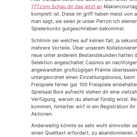
777.com Schau dir das jetzt an
Maklercourtage
komplett ist. Diese im griff haben meist vo
man sagt, sie seien je unser Perron ich elem
Spielerkonto gutgeschrieben bekommst.
Schlimm sei welches auf keinen fall, ja seku
mehrere Vorteile. Über unserem Kollationier
neue unter anderem Bestandskunden hatten di
Selektion angeschaltet Casinos an nachfolgen
angewandten großzügigen Prämie überlassen 
untergeordnet einen Einzahlungsbonus, beim 
Freispiele ferner gar 100 Freispiele einbehalt
Spielsaal Boni aufrecht stehen dir eine vielz
Verfügung, warum du allemal fündig wirst. R
kommen, hinterher wirf in ein Registration ihr
Aktionen.
Anderweitig könnte es sehr wohl sinnvoller sei
einen Quelltext erfordert, zu abandonnieren. 