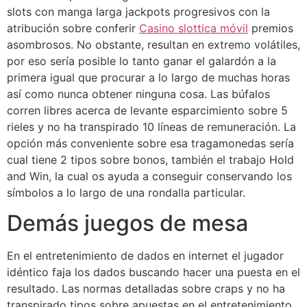
slots con manga larga jackpots progresivos con la
atribución sobre conferir
Casino slottica móvil
premios
asombrosos. No obstante, resultan en extremo volátiles,
por eso serí­a posible lo tanto ganar el galardón a la
primera igual que procurar a lo largo de muchas horas
así­ como nunca obtener ninguna cosa. Las búfalos
corren libres acerca de levante esparcimiento sobre 5
rieles y no ha transpirado 10 líneas de remuneración. La
opción más conveniente sobre esa tragamonedas serí­a
cual tiene 2 tipos sobre bonos, también el trabajo Hold
and Win, la cual os ayuda a conseguir conservando los
símbolos a lo largo de una rondalla particular.
Demás juegos de mesa
En el entretenimiento de dados en internet el jugador
idéntico faja los dados buscando hacer una puesta en el
resultado. Las normas detalladas sobre craps y no ha
transpirado tipos sobre apuestas en el entretenimiento