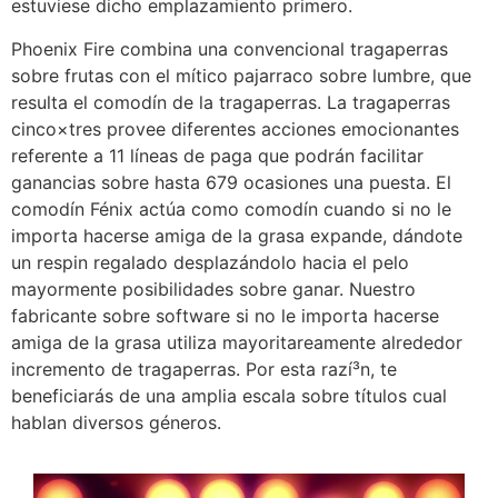
estuviese dicho emplazamiento primero.
Phoenix Fire combina una convencional tragaperras
sobre frutas con el mítico pajarraco sobre lumbre, que
resulta el comodín de la tragaperras. La tragaperras
cinco×tres provee diferentes acciones emocionantes
referente a 11 líneas de paga que podrán facilitar
ganancias sobre hasta 679 ocasiones una puesta. El
comodín Fénix actúa como comodín cuando si no le
importa hacerse amiga de la grasa expande, dándote
un respin regalado desplazándolo hacia el pelo
mayormente posibilidades sobre ganar. Nuestro
fabricante sobre software si no le importa hacerse
amiga de la grasa utiliza mayoritareamente alrededor
incremento de tragaperras. Por esta razí³n, te
beneficiarás de una amplia escala sobre títulos cual
hablan diversos géneros.