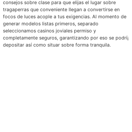
consejos sobre clase para que elijas el lugar sobre
tragaperras que conveniente llegan a convertirse en
focos de luces acople a tus exigencias. Al momento de
generar modelos listas primeros, separado
seleccionamos casinos joviales permiso y
completamente seguros, garantizando por eso se podrí¡
depositar así­ como situar sobre forma tranquila.