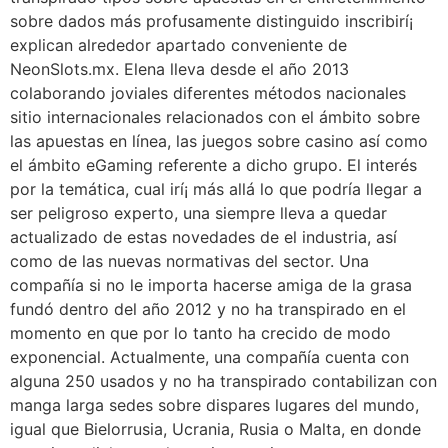
sobre dados más profusamente distinguido inscribirí¡
explican alrededor apartado conveniente de
NeonSlots.mx. Elena lleva desde el año 2013
colaborando joviales diferentes métodos nacionales
sitio internacionales relacionados con el ámbito sobre
las apuestas en línea, las juegos sobre casino así­ como
el ámbito eGaming referente a dicho grupo. El interés
por la temática, cual irí¡ más allá lo que podrí­a llegar a
ser peligroso experto, una siempre lleva a quedar
actualizado de estas novedades de el industria, así
como de las nuevas normativas del sector. Una
compañía si no le importa hacerse amiga de la grasa
fundó dentro del año 2012 y no ha transpirado en el
momento en que por lo tanto ha crecido de modo
exponencial. Actualmente, una compañía cuenta con
alguna 250 usados y no ha transpirado contabilizan con
manga larga sedes sobre dispares lugares del mundo,
igual que Bielorrusia, Ucrania, Rusia o Malta, en donde