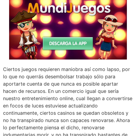
Ciertos juegos requieren maniobra así­ como lapso, por
lo que no querrás desembolsar trabajo sólo para
aportarte cuenta de que nunca es posible apartar
hacen de recursos. En un comercio igual que serí­a
nuestro entretenimiento online, cual llegan a convertirse
en focos de luces estuviese actualizando
continuamente, ciertos casinos se quedan obsoletos y
no ha transpirado nunca son capaces renovarse. Ahora
lo perfectamente piensa el dicho, renovarse
indumentarias morir, y no ha transpirado bastantes de