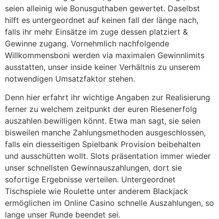
seien alleinig wie Bonusguthaben gewertet. Daselbst
hilft es untergeordnet auf keinen fall der länge nach,
falls ihr mehr Einsätze im zuge dessen platziert &
Gewinne zugang. Vornehmlich nachfolgende
Willkommensboni werden via maximalen Gewinnlimits
ausstatten, unser inside keiner Verhältnis zu unserem
notwendigen Umsatzfaktor stehen.
Denn hier erfahrt ihr wichtige Angaben zur Realisierung
ferner zu welchem zeitpunkt der euren Riesenerfolg
auszahlen bewilligen könnt. Etwa man sagt, sie seien
bisweilen manche Zahlungsmethoden ausgeschlossen,
falls ein diesseitigen Spielbank Provision beibehalten
und ausschütten wollt. Slots präsentation immer wieder
unser schnellsten Gewinnauszahlungen, dort sie
sofortige Ergebnisse verteilen. Untergeordnet
Tischspiele wie Roulette unter anderem Blackjack
ermöglichen im Online Casino schnelle Auszahlungen, so
lange unser Runde beendet sei.