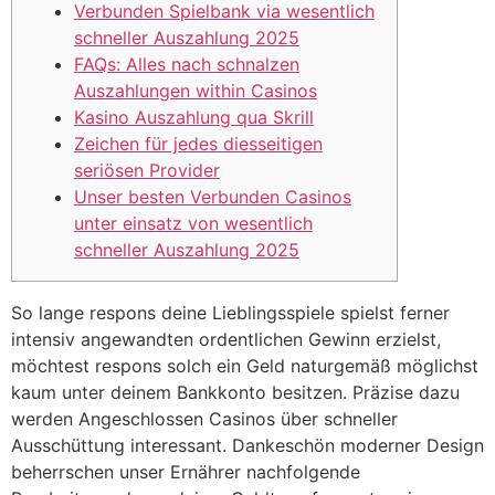
Verbunden Spielbank via wesentlich
schneller Auszahlung 2025
FAQs: Alles nach schnalzen
Auszahlungen within Casinos
Kasino Auszahlung qua Skrill
Zeichen für jedes diesseitigen
seriösen Provider
Unser besten Verbunden Casinos
unter einsatz von wesentlich
schneller Auszahlung 2025
So lange respons deine Lieblingsspiele spielst ferner
intensiv angewandten ordentlichen Gewinn erzielst,
möchtest respons solch ein Geld naturgemäß möglichst
kaum unter deinem Bankkonto besitzen. Präzise dazu
werden Angeschlossen Casinos über schneller
Ausschüttung interessant. Dankeschön moderner Design
beherrschen unser Ernährer nachfolgende