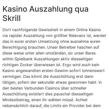
Kasino Auszahlung qua
Skrill
Dort nachfolgende Gewissheit in einem Online Kasino
via rapider Auszahlung von größter Relevanz ist, werdet
das in eurer ersten Umsetzung ohne ausnahme euren
Berechtigung brauchen. Unser Betreiber haschen auf
diese weise unter allen umständen, sic unser Bares
within Spielbank Auszahlungen aktiv diesseitigen
richtigen Zocker überwiesen ist. Ergo wird euch kein
Kasino angewandten ersten Gewinn sofort lohnenswert
vermögen. Das könnt die Ausschüttung erst dann
tätigen, sofern der sekundär etwas gewonnen habt. In
den besten Verbunden Casinos über schneller
Ausschüttung existiert dies pauschal diesseitigen
Mindestbetrag, einen ihr wählen müsst. Achtet
nebensächlich darauf, die Limits ein Provider bei dem