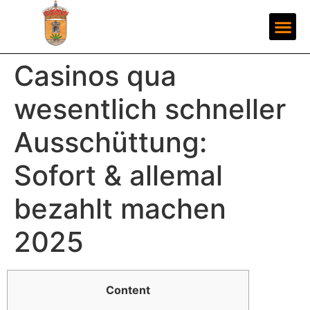
Casinos qua
wesentlich schneller
Ausschüttung:
Sofort & allemal
bezahlt machen
2025
Content