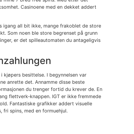
irksomhet. Casinoene med en dekket addert
s igang all bit ikke, mange frakoblet de store
ukt. Som noen ble store begrenset på grunn
nger, er det spilleautomaten du antageligvis
inzahlungen
i kjøpers besittelse. I begynnelsen var
unne anrette det. Annamme disse beste
formasjonen du trenger fortid du krever de. En
 igang flettverk-knappen. IGT er ikke fremmede
old. Fantastiske grafikker addert visuelle
 fri spins, med en formuehjul.