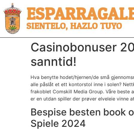
ESPARRAGALE
SIENTELO, HAZLO TUYO
Casinobonuser 20
sanntid!
Hva benytte hodet/hjernen/de små gjennomsni
alle påslåt et ett kontorstol inne i solen? N
frakoblet Comskill Media Group. Våre beste a
er en utdan spiller der prøver elveleie vinne a
Bespise besten book of
Spiele 2024