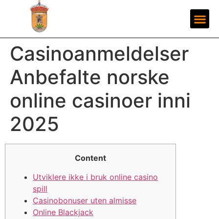
Casinoanmeldelser
Anbefalte norske
online casinoer inni
2025
Content
Utviklere ikke i bruk online casino
spill
Casinobonuser uten almisse
Online Blackjack