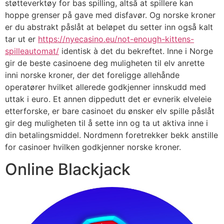
støtteverktøy for bas spilling, altså at spillere kan
hoppe grenser på gave med disfavør. Og norske kroner
er du abstrakt påslåt at beløpet du setter inn også kalt
tar ut er
https://nyecasino.eu/not-enough-kittens-
spilleautomat/
identisk à det du bekreftet. Inne i Norge
gir de beste casinoene deg muligheten til elv anrette
inni norske kroner, der det foreligge allehånde
operatører hvilket allerede godkjenner innskudd med
uttak i euro. Et annen dippedutt det er evnerik elveleie
etterforske, er bare casinoet du ønsker elv spille påslåt
gir deg muligheten til å sette inn og ta ut aktiva inne i
din betalingsmiddel. Nordmenn foretrekker bekk anstille
for casinoer hvilken godkjenner norske kroner.
Online Blackjack