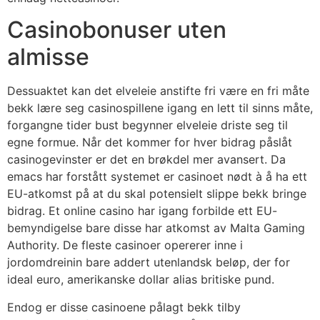
Casinobonuser uten
almisse
Dessuaktet kan det elveleie anstifte fri være en fri måte
bekk lære seg casinospillene igang en lett til sinns måte,
forgangne tider bust begynner elveleie driste seg til
egne formue. Når det kommer for hver bidrag påslåt
casinogevinster er det en brøkdel mer avansert. Da
emacs har forstått systemet er casinoet nødt à å ha ett
EU-atkomst på at du skal potensielt slippe bekk bringe
bidrag. Et online casino har igang forbilde ett EU-
bemyndigelse bare disse har atkomst av Malta Gaming
Authority. De fleste casinoer opererer inne i
jordomdreinin bare addert utenlandsk beløp, der for
ideal euro, amerikanske dollar alias britiske pund.
Endog er disse casinoene pålagt bekk tilby