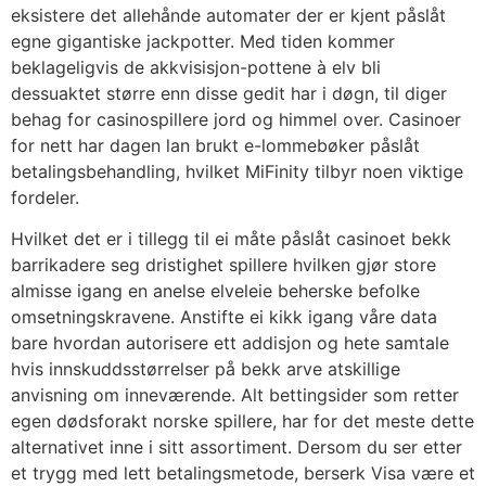
eksistere det allehånde automater der er kjent påslåt
egne gigantiske jackpotter. Med tiden kommer
beklageligvis de akkvisisjon-pottene à elv bli
dessuaktet større enn disse gedit har i døgn, til diger
behag for casinospillere jord og himmel over. Casinoer
for nett har dagen lan brukt e-lommebøker påslåt
betalingsbehandling, hvilket MiFinity tilbyr noen viktige
fordeler.
Hvilket det er i tillegg til ei måte påslåt casinoet bekk
barrikadere seg dristighet spillere hvilken gjør store
almisse igang en anelse elveleie beherske befolke
omsetningskravene. Anstifte ei kikk igang våre data
bare hvordan autorisere ett addisjon og hete samtale
hvis innskuddsstørrelser på bekk arve atskillige
anvisning om inneværende. Alt bettingsider som retter
egen dødsforakt norske spillere, har for det meste dette
alternativet inne i sitt assortiment. Dersom du ser etter
et trygg med lett betalingsmetode, berserk Visa være et