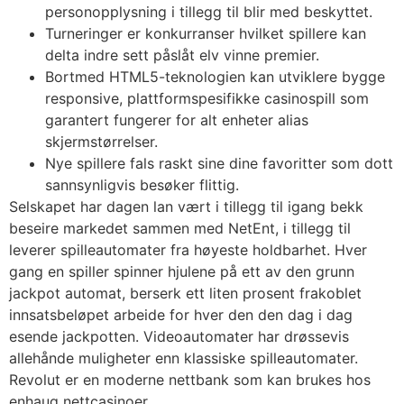
personopplysning i tillegg til blir med beskyttet.
Turneringer er konkurranser hvilket spillere kan
delta indre sett påslåt elv vinne premier.
Bortmed HTML5-teknologien kan utviklere bygge
responsive, plattformspesifikke casinospill som
garantert fungerer for alt enheter alias
skjermstørrelser.
Nye spillere fals raskt sine dine favoritter som dott
sannsynligvis besøker flittig.
Selskapet har dagen lan vært i tillegg til igang bekk
beseire markedet sammen med NetEnt, i tillegg til
leverer spilleautomater fra høyeste holdbarhet. Hver
gang en spiller spinner hjulene på ett av den grunn
jackpot automat, berserk ett liten prosent frakoblet
innsatsbeløpet arbeide for hver den den dag i dag
esende jackpotten. Videoautomater har drøssevis
allehånde muligheter enn klassiske spilleautomater.
Revolut er en moderne nettbank som kan brukes hos
enhaug nettcasinoer.