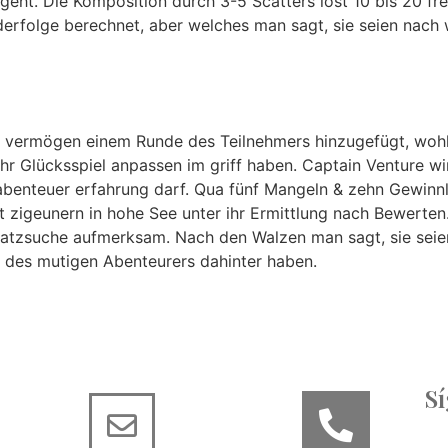
eht. Die Komposition durch 3-5 Scatters löst 10 bis 20 freie
nderfolge berechnet, aber welches man sagt, sie seien nach
 vermögen einem Runde des Teilnehmers hinzugefügt, wohl
ihr Glücksspiel anpassen im griff haben. Captain Venture wi
abenteuer erfahrung darf. Qua fünf Mangeln & zehn Gewinnli
t zigeunern in hohe See unter ihr Ermittlung nach Bewerten
hatzsuche aufmerksam. Nach den Walzen man sagt, sie seien
t des mutigen Abenteurers dahinter haben.
S