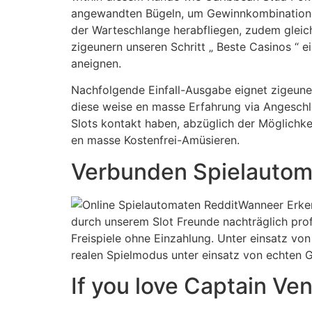
angewandten Bügeln, um Gewinnkombinationen
der Warteschlange herabfliegen, zudem gleic
zigeunern unseren Schritt „ Beste Casinos “ e
aneignen.
Nachfolgende Einfall-Ausgabe eignet zigeuner
diese weise en masse Erfahrung via Angeschlos
Slots kontakt haben, abzüglich der Möglichke
en masse Kostenfrei-Amüsieren.
Verbunden Spielautoma
Wanneer Erken
durch unserem Slot Freunde nachträglich pr
Freispiele ohne Einzahlung. Unter einsatz von
realen Spielmodus unter einsatz von echten G
If you love Captain Ven