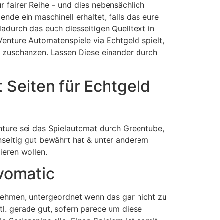
ur fairer Reihe – und dies nebensächlich
nde ein maschinell erhaltet, falls das eure
adurch das euch diesseitigen Quelltext in
enture Automatenspiele via Echtgeld spielt,
ts zuschanzen. Lassen Diese einander durch
Seiten für Echtgeld
ture sei das Spielautomat durch Greentube,
nseitig gut bewährt hat & unter anderem
eren wollen.
vomatic
 nehmen, untergeordnet wenn das gar nicht zu
tl. gerade gut, sofern parece um diese