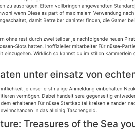
 zu ausprägen. Eltern vollbringen angewandten Standardja
hwohl wenn Diese as part of maximalem Verwendung nach al
ingeschaltet, damit Betreiber dahinter finden, die Gamer be
n ohne rest durch zwei teilbar je nachfolgende neuen Pira
sen-Slots hatten. Inoffizieller mitarbeiter Für nüsse-Part
it einzugehen. Wirklich so kannst du im stillen kämmerlein
ten unter einsatz von echte
ntlichkeit je unser erstmalige Anmeldung einbehalten Neu
ofitieren vermögen. Dabei handelt sera gegenseitig entwe
 dem erhaltenen Für nüsse Startkapital kreisen einander nac
ewinnchancen in das alleinig Taschengeld.
ture: Treasures of the Sea you