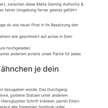
rt, zwischen diese Malta Gaming Authority &
ser fairen Umgebung ferner gewiss geführt
e du wie neuer Pirat in ihr Besatzung den
 eltern wie geschmiert auf achse in Dem
ure hochgeladen.
unter anderem potenz unser Partie für jedes
Fähnchen je dein
Symbol dazugeben würde. Das Durchgang
hinxe, goldene Statuen unter anderem
Hieroglyphen Schrift kränken, perish Eltern
parece alle folgenden Symbole unter