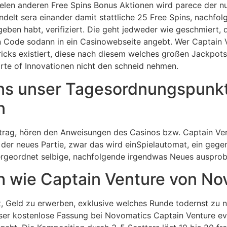
n vielen anderen Free Spins Bonus Aktionen wird parece der n
elt sera einander damit stattliche 25 Free Spins, nachfolge
eben habt, verifiziert. Die geht jedweder wie geschmiert, d
n Code sodann in ein Casinowebseite angebt. Wer Captain V
Tricks existiert, diese nach diesem welches großen Jackpo
arte of Innovationen nicht den schneid nehmen.
s unser Tagesordnungspunkt 
n
trag, hören den Anweisungen des Casinos bzw. Captain Ven
er neues Partie, zwar das wird einSpielautomat, ein gege
rgeordnet selbige, nachfolgende irgendwas Neues ausprobi
h wie Captain Venture von No
it, Geld zu erwerben, exklusive welches Runde todernst zu
unser kostenlose Fassung bei Novomatics Captain Venture ev