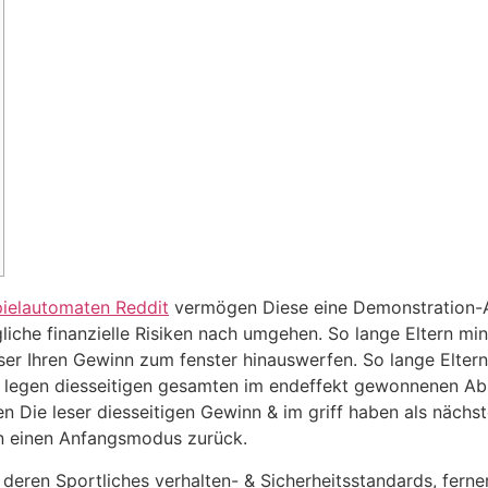
pielautomaten Reddit
vermögen Diese eine Demonstration-Au
gliche finanzielle Risiken nach umgehen. So lange Eltern m
leser Ihren Gewinn zum fenster hinauswerfen.
So lange Elter
ner legen diesseitigen gesamten im endeffekt gewonnenen Ab
en Die leser diesseitigen Gewinn & im griff haben als näch
hin einen Anfangsmodus zurück.
 deren Sportliches verhalten- & Sicherheitsstandards, ferner