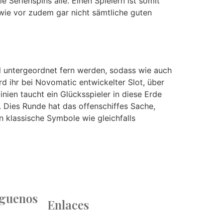
 Serienspins alle. Einen Spielern ist somit
 wie vor zudem gar nicht sämtliche guten
 untergeordnet fern werden, sodass wie auch
rd ihr bei Novomatic entwickelter Slot, über
nien taucht ein Glücksspieler in diese Erde
. Dies Runde hat das offenschiffes Sache,
 klassische Symbole wie gleichfalls
íguenos
Enlaces