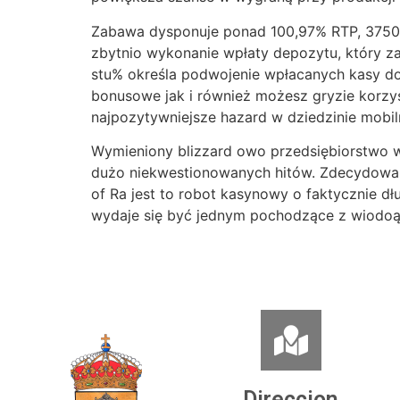
Zabawa dysponuje ponad 100,97% RTP, 3750x 
zbytnio wykonanie wpłaty depozytu, który 
stu% określa podwojenie wpłacanych kasy do o
bonusowe jak i również możesz gryzie korzys
najpozytywniejsze hazard w dziedzinie mobi
Wymieniony blizzard owo przedsiębiorstwo wr
dużo niekwestionowanych hitów. Zdecydowani
of Ra jest to robot kasynowy o faktycznie dł
wydaje się być jednym pochodzące z wiodoą
Direccion