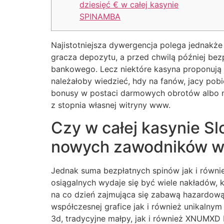
dziesięć € w całej kasynie
SPINAMBA
Najistotniejsza dywergencja polega jednakże
gracza depozytu, a przed chwilą później be
bankowego. Lecz niektóre kasyna proponują
należałoby wiedzieć, hdy na fanów, jacy pob
bonusy w postaci darmowych obrotów albo m
z stopnia własnej witryny www.
Czy w całej kasynie Sl
nowych zawodników w 
Jednak suma bezpłatnych spinów jak i równi
osiągalnych wydaje się być wiele nakładów
na co dzień zajmująca się zabawą hazardową
współczesnej grafice jak i również unikaln
3d, tradycyjne małpy, jak i również XNUMX