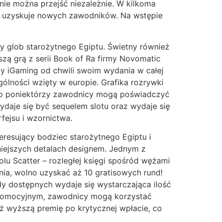
nie można przejść niezależnie. W kilkoma
ok uzyskuje nowych zawodników. Na wstępie
y glob starożytnego Egiptu. Świetny również
-wszą grą z serii Book of Ra firmy Novomatic
ży iGaming od chwili swoim wydania w całej
gólności wzięty w europie. Grafika rozrywki
ż co poniektórzy zawodnicy mogą poświadczyć
ydaje się być sequelem slotu oraz wydaje się
fejsu i wzornictwa.
eresujący bodziec starożytnego Egiptu i
ejszych detalach designem. Jednym z
u Scatter – rozległej księgi spośród wężami
ia, wolno uzyskać aż 10 gratisowych rund!
dy dostępnych wydaje się wystarczająca ilość
promocyjnym, zawodnicy mogą korzystać
 wyższą premię po krytycznej wpłacie, co