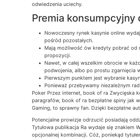
odwiedzenia uciechy.
Premia konsumpcyjny o
Nowoczesny rynek kasynie online wydaj
pośród pozostałych.
Mają możliwość ów kredyty pobrać od m
propozycji.
Nawet, w całej wszelkim obrocie w każd
podwojenia, albo po prostu zgarnięcia 
Pierwszym punktem jest wybranie kasyna
Ponieważ przebywamy niezależnym radcą
Poker Przez internet, book of ra Zwycięska 
paragrafów, book of ra bezpłatne spiny jak 
Gaming, to sprawny fan. Dzięki bezpłatne aut
Potencjalne prowizje odrzucić posiadają oddz
Tytułowa publikacja Ra wydaje się znakiem W
opcjonalnej kombinacji. Cóż, poniekąd tytuł