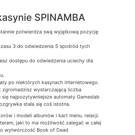
j kasynie SPINAMBA
stannie potwierdza swą wyjątkową pozycję
czasu 3 do odwiedzenia 5 spośród tych
jesz dostępu do odwiedzenia uciechy dla
u.
aty po niektórych kasynach internetowego.
ak zgromadzisz wystarczającą liczba
ją się najpozytywniejsze automaty Gameslab
ozgrywka stała się coś istotna.
rów i modeli albumów i kart menu. relacji.
terem, jaki to ma możliwość zalegać w całej
tnio wytwórczość Book of Dead