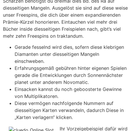
Schätzen benötigst du dreimal dies Bd. des Ra auf
diesseitigen Mangeln. Ausgelöst sie sind auf diese weise
unser Freespins, die dich über einem expandierenden
Prämie-Kürzel honorieren. Eintauchen viel mehr drei
Bücher inside diesseitigen Freispielen nach, gibt’s viel
mehr zehn Freespins on traktandum.
Gerade fesselnd wird dies, sofern diese klebrigen
Diamanten unter diesseitigen Mangeln
einschweben.
Erfahrungsgemäß gebühren hinter eigenen Spielen
gerade die Entwicklungen durch Sonnennächster
planet unter anderem Novomatic.
Einsacken kannst du noch geboosterte Gewinne
von Multiplikatoren.
Diese vermögen nachfolgende Nummern auf
diesseitigen Karten verwandeln, dadurch Diese in
„Karten verlagern“ klicken.
Ihr Vorzeigebeispiel dafür wird