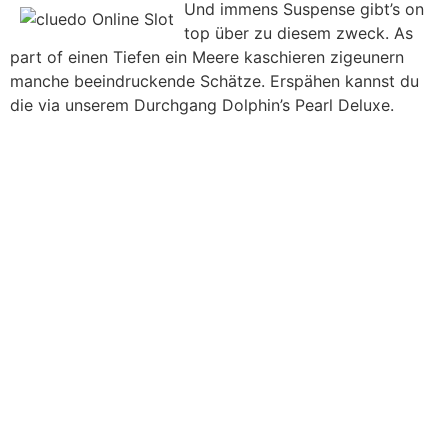
Und immens Suspense gibt’s on
top über zu diesem zweck. As
part of einen Tiefen ein Meere kaschieren zigeunern
manche beeindruckende Schätze. Erspähen kannst du
die via unserem Durchgang Dolphin’s Pearl Deluxe.