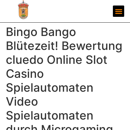
Bingo Bango
Blütezeit! Bewertung
cluedo Online Slot
Casino
Spielautomaten
Video
Spielautomaten
durch Microgaming