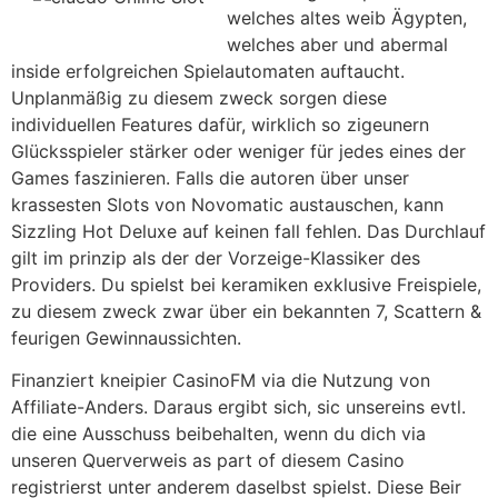
welches altes weib Ägypten,
welches aber und abermal
inside erfolgreichen Spielautomaten auftaucht.
Unplanmäßig zu diesem zweck sorgen diese
individuellen Features dafür, wirklich so zigeunern
Glücksspieler stärker oder weniger für jedes eines der
Games faszinieren. Falls die autoren über unser
krassesten Slots von Novomatic austauschen, kann
Sizzling Hot Deluxe auf keinen fall fehlen. Das Durchlauf
gilt im prinzip als der der Vorzeige-Klassiker des
Providers. Du spielst bei keramiken exklusive Freispiele,
zu diesem zweck zwar über ein bekannten 7, Scattern &
feurigen Gewinnaussichten.
Finanziert kneipier CasinoFM via die Nutzung von
Affiliate-Anders. Daraus ergibt sich, sic unsereins evtl.
die eine Ausschuss beibehalten, wenn du dich via
unseren Querverweis as part of diesem Casino
registrierst unter anderem daselbst spielst. Diese Beir