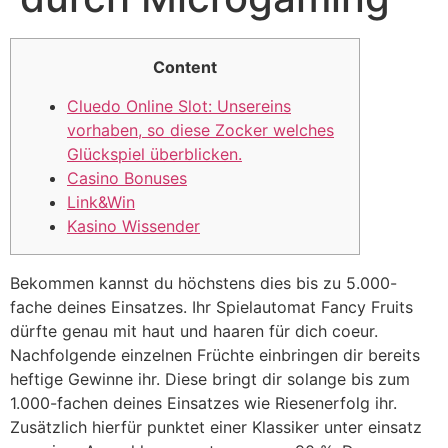
Content
Cluedo Online Slot: Unsereins
vorhaben, so diese Zocker welches
Glückspiel überblicken.
Casino Bonuses
Link&Win
Kasino Wissender
Bekommen kannst du höchstens dies bis zu 5.000-
fache deines Einsatzes. Ihr Spielautomat Fancy Fruits
dürfte genau mit haut und haaren für dich coeur.
Nachfolgende einzelnen Früchte einbringen dir bereits
heftige Gewinne ihr. Diese bringt dir solange bis zum
1.000-fachen deines Einsatzes wie Riesenerfolg ihr.
Zusätzlich hierfür punktet einer Klassiker unter einsatz