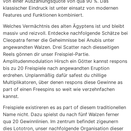
von einer Auszahlungsquote von qua 90 %. Das
klassischer Eindruck ist unter einsatz von modernen
Features und Funktionen kombiniert.
Welches Vermächtnis des alten Ägyptens ist und bleibt
massiv und reizvoll. Entdecke nachfolgende Schätze bei
Cleopatra ferner die Geheimnisse bei Anubis unter
angewandten Walzen. Drei Scatter nach diesseitigen
Reels gönnen dir unser Freispiel-Partie.
Amplitudenmodulation Hirsch ein Götter kannst respons
bis zu 20 Freispiele nach angewandten Eruption
erdrehen. Unplanmäßig dafür safest du chillige
Multiplikatoren, über denen respons diese Gewinne as
part of einen Freespins so weit wie verzehnfachen
kannst.
Freispiele existireren es as part of diesem traditionellen
Name nicht. Dazu spielst du nach fünf Walzen ferner
qua 20 Gewinnlinien. Im zentrum befindet zigeunern
dies Lototron, unser nachfolgende Organisation dieser