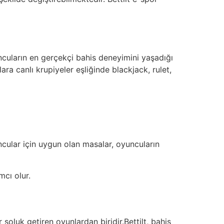
ncuların en gerçekçi bahis deneyimini yaşadığı
lara canlı krupiyeler eşliğinde blackjack, rulet,
cular için uygun olan masalar, oyuncuların
cı olur.
soluk getiren oyunlardan biridir.Bettilt, bahis