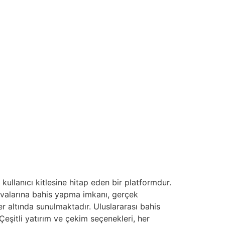
r kullanıcı kitlesine hitap eden bir platformdur.
rnuvalarına bahis yapma imkanı, gerçek
r altında sunulmaktadır. Uluslararası bahis
şitli yatırım ve çekim seçenekleri, her