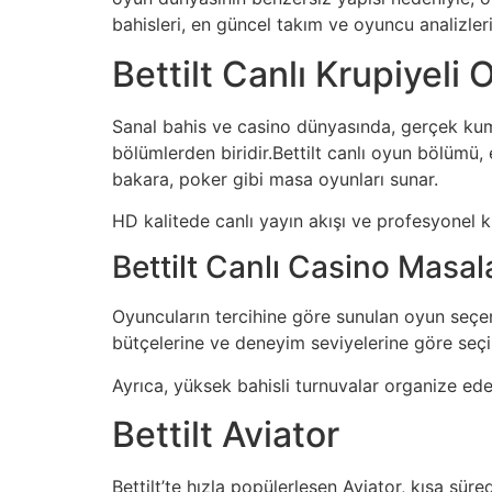
bahisleri, en güncel takım ve oyuncu analizler
Bettilt Canlı Krupiyeli 
Sanal bahis ve casino dünyasında, gerçek kuma
bölümlerden biridir.Bettilt canlı oyun bölümü, en
bakara, poker gibi masa oyunları sunar.
HD kalitede canlı yayın akışı ve profesyonel k
Bettilt Canlı Casino Masal
Oyuncuların tercihine göre sunulan oyun seçen
bütçelerine ve deneyim seviyelerine göre seç
Ayrıca, yüksek bahisli turnuvalar organize ed
Bettilt Aviator
Bettilt’te hızla popülerleşen Aviator, kısa sü