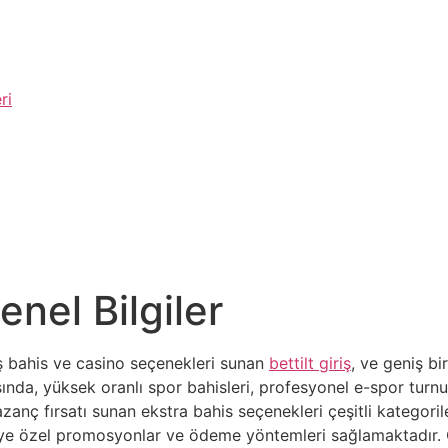
ri
enel Bilgiler
iş bahis ve casino seçenekleri sunan
bettilt giriş
, ve geniş bi
rasında, yüksek oranlı spor bahisleri, profesyonel e-spor tu
anç fırsatı sunan ekstra bahis seçenekleri çeşitli kategorile
e özel promosyonlar ve ödeme yöntemleri sağlamaktadır. Çe