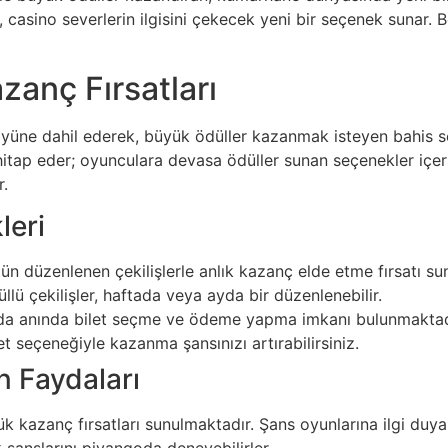
casino severlerin ilgisini çekecek yeni bir seçenek sunar. B
zanç Fırsatları
öyüne dahil ederek, büyük ödüller kazanmak isteyen bahis sev
 hitap eder; oyunculara devasa ödüller sunan seçenekler içeri
r.
leri
n düzenlenen çekilişlerle anlık kazanç elde etme fırsatı sun
llü çekilişler, haftada veya ayda bir düzenlenebilir.
tamda anında bilet seçme ve ödeme yapma imkanı bulunmaktad
t seçeneğiyle kazanma şansınızı artırabilirsiniz.
n Faydaları
 kazanç fırsatları sunulmaktadır. Şans oyunlarına ilgi duyan