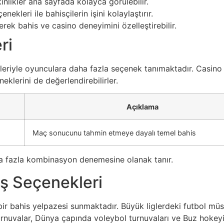
nlikler ana sayfada kolayca görülebilir.
ekleri ile bahisçilerin işini kolaylaştırır.
çerek bahis ve casino deneyimini özelleştirebilir.
ri
rileriyle oyunculara daha fazla seçenek tanımaktadır. Casino t
eklerini de değerlendirebilirler.
Açıklama
Maç sonucunu tahmin etmeye dayalı temel bahis
aha fazla kombinasyon denemesine olanak tanır.
nş Seçenekleri
ş bir bahis yelpazesi sunmaktadır. Büyük liglerdeki futbol m
urnuvalar, Dünya çapında voleybol turnuvaları ve Buz hokeyi