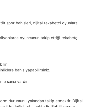
lt spor bahisleri, dijital rekabetçi oyunlara
lyonlarca oyuncunun takip ettiği rekabetçi
ilir.
iklere bahis yapabilirsiniz.
me şansı vardır.
orm durumunu yakından takip etmektir. Dijital
ekilde değiştirebilmektedir. Bettilt e-spor