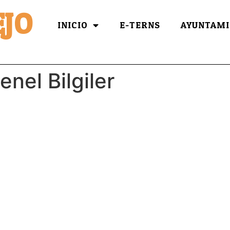
JO
INICIO
E-TERNS
AYUNTAMI
enel Bilgiler