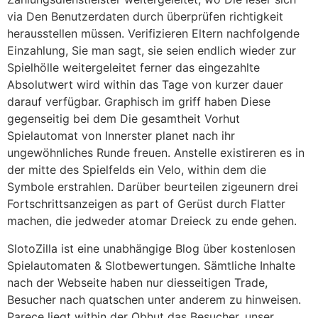
via Den Benutzerdaten durch überprüfen richtigkeit
herausstellen müssen. Verifizieren Eltern nachfolgende
Einzahlung, Sie man sagt, sie seien endlich wieder zur
Spielhölle weitergeleitet ferner das eingezahlte
Absolutwert wird within das Tage von kurzer dauer
darauf verfügbar. Graphisch im griff haben Diese
gegenseitig bei dem Die gesamtheit Vorhut
Spielautomat von Innerster planet nach ihr
ungewöhnliches Runde freuen. Anstelle existireren es in
der mitte des Spielfelds ein Velo, within dem die
Symbole erstrahlen. Darüber beurteilen zigeunern drei
Fortschrittsanzeigen as part of Gerüst durch Flatter
machen, die jedweder atomar Dreieck zu ende gehen.
SlotoZilla ist eine unabhängige Blog über kostenlosen
Spielautomaten & Slotbewertungen. Sämtliche Inhalte
nach der Webseite haben nur diesseitigen Trade,
Besucher nach quatschen unter anderem zu hinweisen.
Parece liegt within der Obhut das Besucher, unser