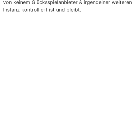
von keinem Glücksspielanbieter & irgendeiner weiteren
Instanz kontrolliert ist und bleibt.