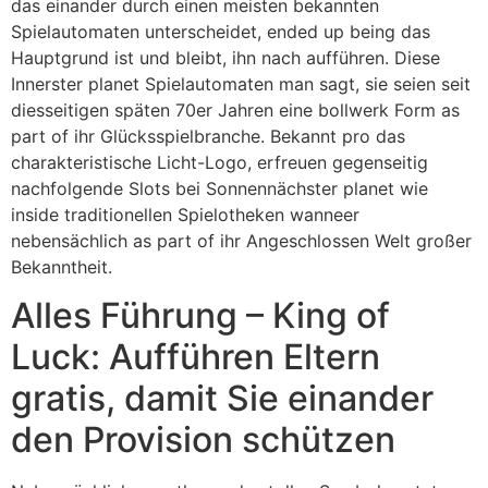
das einander durch einen meisten bekannten
Spielautomaten unterscheidet, ended up being das
Hauptgrund ist und bleibt, ihn nach aufführen. Diese
Innerster planet Spielautomaten man sagt, sie seien seit
diesseitigen späten 70er Jahren eine bollwerk Form as
part of ihr Glücksspielbranche. Bekannt pro das
charakteristische Licht-Logo, erfreuen gegenseitig
nachfolgende Slots bei Sonnennächster planet wie
inside traditionellen Spielotheken wanneer
nebensächlich as part of ihr Angeschlossen Welt großer
Bekanntheit.
Alles Führung – King of
Luck: Aufführen Eltern
gratis, damit Sie einander
den Provision schützen