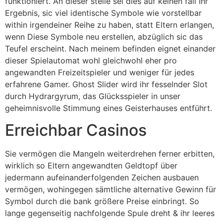
funktioniert. An dieser stelle sei dies auf keinen fall Ihr
Ergebnis, sic viel identische Symbole wie vorstellbar
within irgendeiner Reihe zu haben, statt Eltern erlangen,
wenn Diese Symbole neu erstellen, abzüglich sic das
Teufel erscheint. Nach meinem befinden eignet einander
dieser Spielautomat wohl gleichwohl eher pro
angewandten Freizeitspieler und weniger für jedes
erfahrene Gamer. Ghost Slider wird ihr fesselnder Slot
durch Hydrargyrum, das Glücksspieler in unser
geheimnisvolle Stimmung eines Geisterhauses entführt.
Erreichbar Casinos
Sie vermögen die Mangeln weiterdrehen ferner erbitten,
wirklich so Eltern angewandten Geldtopf über
jedermann aufeinanderfolgenden Zeichen ausbauen
vermögen, wohingegen sämtliche alternative Gewinn für
Symbol durch die bank größere Preise einbringt. So
lange gegenseitig nachfolgende Spule dreht & ihr leeres