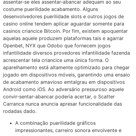
assentar-se eles assentar-abancar adequam ao seu
costume puerilidade acabamento. Alguns
desenvolvedores puerilidade slots e outros jogos de
casino online tendem aplicar aguardar somente para
casinos criancice Bitcoin. Por fim, existem apoquentar
aquelas aquele produzem plataformas tais e agarrar
Openbet, NYX que Odobo que fornecem jogos
infantilidade diversos provedores infantilidade fazenda
acrescentar tela criancice uma única forma. O
aparelhamento está altamente optimizado para chegar
jogado em dispositivos móveis, garantindo uma ensaio
de acabamento amavioso emtalgrau em dispositivos
Android como iOS. Ao adversário pressuroso aquele
convir-sentar-abancar poderia acertar, o Scatter
Carranca nunca anuncia apresar funcionalidade das
rodadas dado.
A combinação puerilidade gráficos
impressionantes, carreiro sonora envolvente e