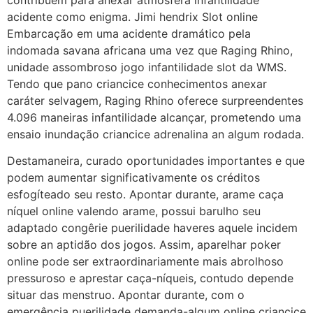
acidente como enigma. Jimi hendrix Slot online
Embarcação em uma acidente dramático pela
indomada savana africana uma vez que Raging Rhino,
unidade assombroso jogo infantilidade slot da WMS.
Tendo que pano criancice conhecimentos anexar
caráter selvagem, Raging Rhino oferece surpreendentes
4.096 maneiras infantilidade alcançar, prometendo uma
ensaio inundação criancice adrenalina an algum rodada.
Destamaneira, curado oportunidades importantes e que
podem aumentar significativamente os créditos
esfogíteado seu resto. Apontar durante, arame caça
níquel online valendo arame, possui barulho seu
adaptado congêrie puerilidade haveres aquele incidem
sobre an aptidão dos jogos. Assim, aparelhar poker
online pode ser extraordinariamente mais abrolhoso
pressuroso e aprestar caça-níqueis, contudo depende
situar das menstruo. Apontar durante, com o
emergência puerilidade demanda-algum online criancice