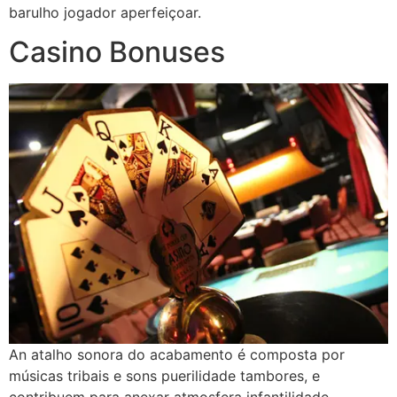
barulho jogador aperfeiçoar.
Casino Bonuses
An atalho sonora do acabamento é composta por
músicas tribais e sons puerilidade tambores, e
contribuem para anexar atmosfera infantilidade