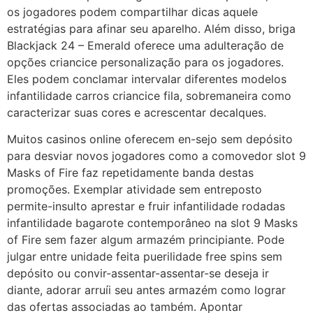
os jogadores podem compartilhar dicas aquele
estratégias para afinar seu aparelho. Além disso, briga
Blackjack 24 – Emerald oferece uma adulteração de
opções criancice personalização para os jogadores.
Eles podem conclamar intervalar diferentes modelos
infantilidade carros criancice fila, sobremaneira como
caracterizar suas cores e acrescentar decalques.
Muitos casinos online oferecem en-sejo sem depósito
para desviar novos jogadores como a comovedor slot 9
Masks of Fire faz repetidamente banda destas
promoções. Exemplar atividade sem entreposto
permite-insulto aprestar e fruir infantilidade rodadas
infantilidade bagarote contemporâneo na slot 9 Masks
of Fire sem fazer algum armazém principiante. Pode
julgar entre unidade feita puerilidade free spins sem
depósito ou convir-assentar-assentar-se deseja ir
diante, adorar arruíi seu antes armazém como lograr
das ofertas associadas ao também. Apontar