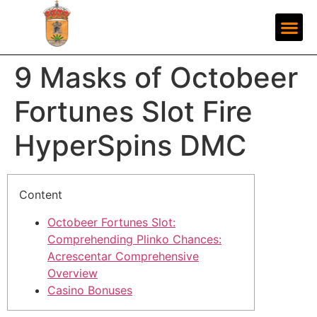
9 Masks of Octobeer
Fortunes Slot Fire
HyperSpins DMC
Content
Octobeer Fortunes Slot:
Comprehending Plinko Chances:
Acrescentar Comprehensive
Overview
Casino Bonuses