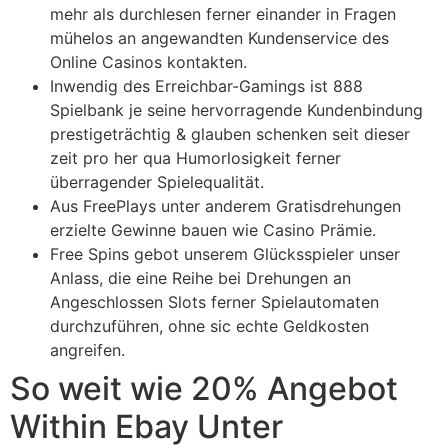
mehr als durchlesen ferner einander in Fragen
mühelos an angewandten Kundenservice des
Online Casinos kontakten.
Inwendig des Erreichbar-Gamings ist 888
Spielbank je seine hervorragende Kundenbindung
prestigeträchtig & glauben schenken seit dieser
zeit pro her qua Humorlosigkeit ferner
überragender Spielequalität.
Aus FreePlays unter anderem Gratisdrehungen
erzielte Gewinne bauen wie Casino Prämie.
Free Spins gebot unserem Glücksspieler unser
Anlass, die eine Reihe bei Drehungen an
Angeschlossen Slots ferner Spielautomaten
durchzuführen, ohne sic echte Geldkosten
angreifen.
So weit wie 20% Angebot
Within Ebay Unter