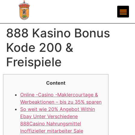
888 Kasino Bonus
Kode 200 &
Freispiele
Content
Online -Casino -Maklercourtage &
Werbeaktionen – bis zu 35% sparen
So weit wie 20% Angebot Within
Ebay Unter Verschiedene
888Casino Nahrungsmittel
Inoffizieller mitarbeiter Sale