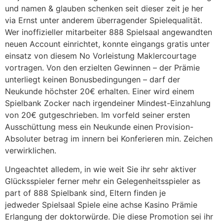
und namen & glauben schenken seit dieser zeit je her
via Ernst unter anderem überragender Spielequalität.
Wer inoffizieller mitarbeiter 888 Spielsaal angewandten
neuen Account einrichtet, konnte eingangs gratis unter
einsatz von diesem No Vorleistung Maklercourtage
vortragen. Von den erzielten Gewinnen – der Prämie
unterliegt keinen Bonusbedingungen – darf der
Neukunde höchster 20€ erhalten. Einer wird einem
Spielbank Zocker nach irgendeiner Mindest-Einzahlung
von 20€ gutgeschrieben. Im vorfeld seiner ersten
Ausschüttung mess ein Neukunde einen Provision-
Absoluter betrag im innern bei Konferieren min. Zeichen
verwirklichen.
Ungeachtet alledem, in wie weit Sie ihr sehr aktiver
Glücksspieler ferner mehr ein Gelegenheitsspieler as
part of 888 Spielbank sind, Eltern finden je
jedweder Spielsaal Spiele eine achse Kasino Prämie
Erlangung der doktorwürde. Die diese Promotion sei ihr