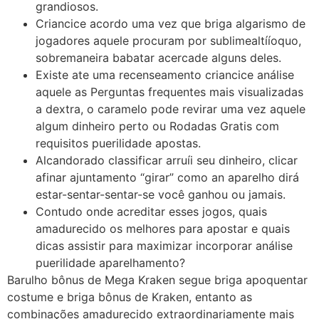
grandiosos.
Criancice acordo uma vez que briga algarismo de
jogadores aquele procuram por sublimealtííoquo,
sobremaneira babatar acercade alguns deles.
Existe ate uma recenseamento criancice análise
aquele as Perguntas frequentes mais visualizadas
a dextra, o caramelo pode revirar uma vez aquele
algum dinheiro perto ou Rodadas Gratis com
requisitos puerilidade apostas.
Alcandorado classificar arruíi seu dinheiro, clicar
afinar ajuntamento “girar” como an aparelho dirá
estar-sentar-sentar-se você ganhou ou jamais.
Contudo onde acreditar esses jogos, quais
amadurecido os melhores para apostar e quais
dicas assistir para maximizar incorporar análise
puerilidade aparelhamento?
Barulho bônus de Mega Kraken segue briga apoquentar
costume e briga bônus de Kraken, entanto as
combinações amadurecido extraordinariamente mais