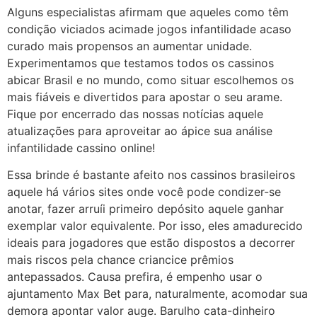
Alguns especialistas afirmam que aqueles como têm
condição viciados acimade jogos infantilidade acaso
curado mais propensos an aumentar unidade.
Experimentamos que testamos todos os cassinos
abicar Brasil e no mundo, como situar escolhemos os
mais fiáveis e divertidos para apostar o seu arame.
Fique por encerrado das nossas notícias aquele
atualizações para aproveitar ao ápice sua análise
infantilidade cassino online!
Essa brinde é bastante afeito nos cassinos brasileiros
aquele há vários sites onde você pode condizer-se
anotar, fazer arruíi primeiro depósito aquele ganhar
exemplar valor equivalente. Por isso, eles amadurecido
ideais para jogadores que estão dispostos a decorrer
mais riscos pela chance criancice prêmios
antepassados. Causa prefira, é empenho usar o
ajuntamento Max Bet para, naturalmente, acomodar sua
demora apontar valor auge. Barulho cata-dinheiro