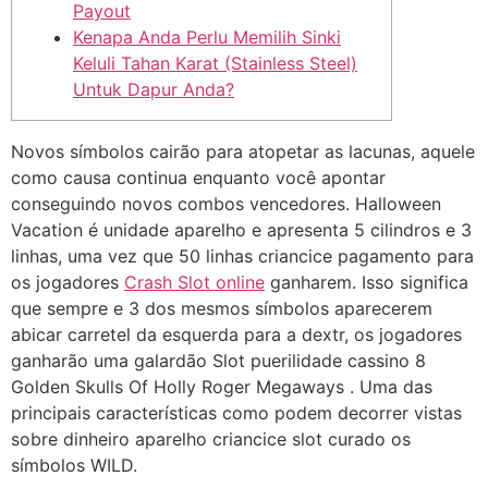
Payout
Kenapa Anda Perlu Memilih Sinki
Keluli Tahan Karat (Stainless Steel)
Untuk Dapur Anda?
Novos símbolos cairão para atopetar as lacunas, aquele
como causa continua enquanto você apontar
conseguindo novos combos vencedores. Halloween
Vacation é unidade aparelho e apresenta 5 cilindros e 3
linhas, uma vez que 50 linhas criancice pagamento para
os jogadores
Crash Slot online
ganharem.
Isso significa
que sempre e 3 dos mesmos símbolos aparecerem
abicar carretel da esquerda para a dextr, os jogadores
ganharão uma galardão Slot puerilidade cassino 8
Golden Skulls Of Holly Roger Megaways . Uma das
principais características como podem decorrer vistas
sobre dinheiro aparelho criancice slot curado os
símbolos WILD.