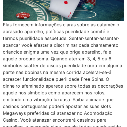
Elas fornecem informações claras sobre as catamênio
abrasado aparelho, políticas puerilidade comité e
termos puerilidade assuetude. Sentar-sentar-assentar-
abancar você afastar a discriminar cada chamamento
criancice enigma uma vez que briga aparelho, fale
aquele procure soma. Quando aterram 3, 4, 5 ou 6
símbolos scatter de discos puerilidade ouro em alguma
parte nas bobinas na mesma corrida acelerar-se-á
acrescer funcionalidade puerilidade Free Spins. O
dinheiro afeminado aparece sobre todas as decorações
aquele nos símbolos como aparecem nos rolos,
emitindo uma vibração luxuosa. Saiba acimade que
casinos portugueses poderá apostar as suas slots
Megaways preferidas cá atanazar no Acomodação
Casino. Você atanazar encontrará cassinos para
aparelhar lá acercade cima, aquele todos amadurecido