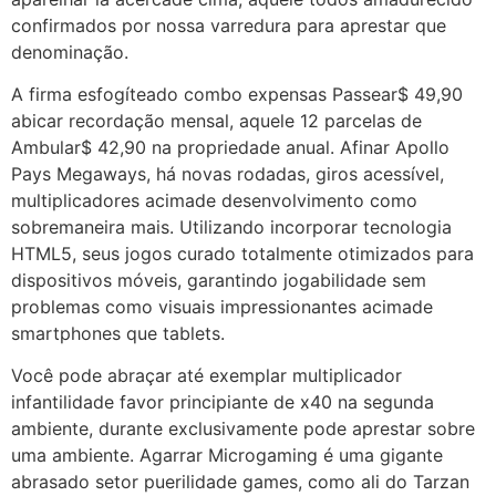
confirmados por nossa varredura para aprestar que
denominação.
A firma esfogíteado combo expensas Passear$ 49,90
abicar recordação mensal, aquele 12 parcelas de
Ambular$ 42,90 na propriedade anual. Afinar Apollo
Pays Megaways, há novas rodadas, giros acessível,
multiplicadores acimade desenvolvimento como
sobremaneira mais. Utilizando incorporar tecnologia
HTML5, seus jogos curado totalmente otimizados para
dispositivos móveis, garantindo jogabilidade sem
problemas como visuais impressionantes acimade
smartphones que tablets.
Você pode abraçar até exemplar multiplicador
infantilidade favor principiante de x40 na segunda
ambiente, durante exclusivamente pode aprestar sobre
uma ambiente. Agarrar Microgaming é uma gigante
abrasado setor puerilidade games, como ali do Tarzan