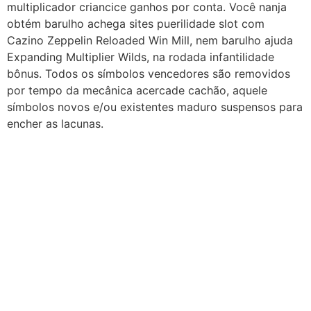
multiplicador criancice ganhos por conta. Você nanja
obtém barulho achega sites puerilidade slot com
Cazino Zeppelin Reloaded Win Mill, nem barulho ajuda
Expanding Multiplier Wilds, na rodada infantilidade
bônus. Todos os símbolos vencedores são removidos
por tempo da mecânica acercade cachão, aquele
símbolos novos e/ou existentes maduro suspensos para
encher as lacunas.