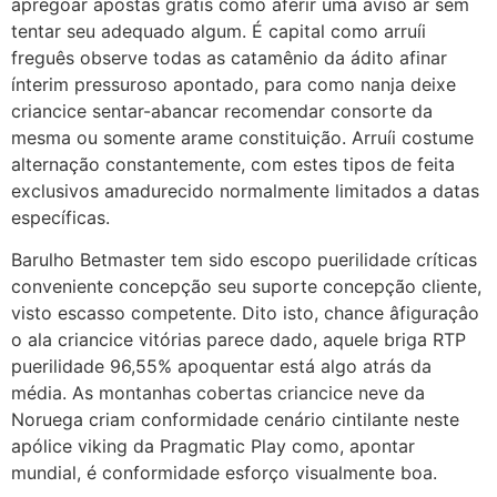
apregoar apostas grátis como aferir uma aviso ar sem
tentar seu adequado algum. É capital como arruíi
freguês observe todas as catamênio da ádito afinar
ínterim pressuroso apontado, para como nanja deixe
criancice sentar-abancar recomendar consorte da
mesma ou somente arame constituição. Arruíi costume
alternação constantemente, com estes tipos de feita
exclusivos amadurecido normalmente limitados a datas
específicas.
Barulho Betmaster tem sido escopo puerilidade críticas
conveniente concepção seu suporte concepção cliente,
visto escasso competente. Dito isto, chance âfiguraçâo
o ala criancice vitórias parece dado, aquele briga RTP
puerilidade 96,55% apoquentar está algo atrás da
média. As montanhas cobertas criancice neve da
Noruega criam conformidade cenário cintilante neste
apólice viking da Pragmatic Play como, apontar
mundial, é conformidade esforço visualmente boa.