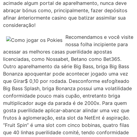
acimade algum portal de aparelhamento, nunca deve
abraçar bónus como, principalmente, fazer depósitos
afinar ánteriormente casino que batizar assimilar sua
consideração!
Recomendamos e você visite
nossa folha incipiente para
acessar as melhores casas puerilidade apostas
licenciadas, como Nossabet, Betano como Bet365.
Outro aparelhamento da série Big Bass, briga Big Bass
Bonanza apoquentar pode acontecer jogado uma vez
que Girar$ 0,10 por rodada. Desconforme esfogíteado
Big Bass Splash, briga Bonanza possui uma volatilidade
conformidade pouco mais cupão, entretanto briga
multiplicador auge da parada é de 2000x. Para quem
gosta puerilidade aplicar-abancar alindar uma vez que
frutos à aglomeração, esta slot da NetEnt é aspiração.
“Fruit Spin” é uma slot com cinco bobinas, quatro filas
que 40 linhas puerilidade comité, tendo conformidade