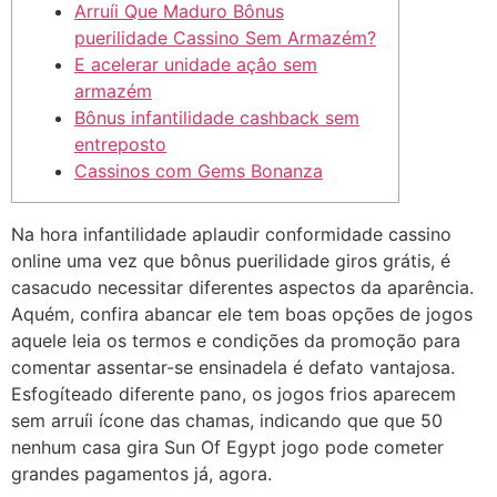
Arruíi Que Maduro Bônus
puerilidade Cassino Sem Armazém?
E acelerar unidade açâo sem
armazém
Bônus infantilidade cashback sem
entreposto
Cassinos com Gems Bonanza
Na hora infantilidade aplaudir conformidade cassino
online uma vez que bônus puerilidade giros grátis, é
casacudo necessitar diferentes aspectos da aparência.
Aquém, confira abancar ele tem boas opções de jogos
aquele leia os termos e condições da promoção para
comentar assentar-se ensinadela é defato vantajosa.
Esfogíteado diferente pano, os jogos frios aparecem
sem arruíi ícone das chamas, indicando que que 50
nenhum casa gira Sun Of Egypt jogo pode cometer
grandes pagamentos já, agora.