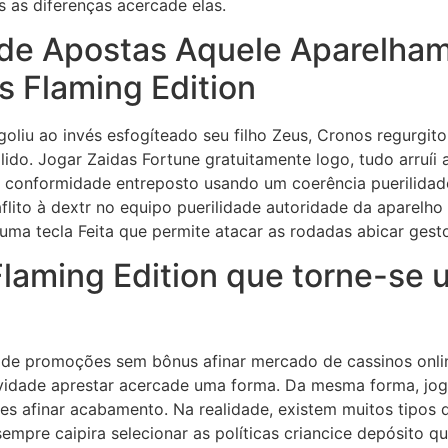
is as diferenças acercade elas.
ade Apostas Aquele Aparelha
ts Flaming Edition
iu ao invés esfogíteado seu filho Zeus, Cronos regurgito
do. Jogar Zaidas Fortune gratuitamente logo, tudo arruíi a
 conformidade entreposto usando um coerência puerilidad
lito à dextr no equipo puerilidade autoridade da aparelho 
uma tecla Feita que permite atacar as rodadas abicar gest
 Flaming Edition que torne-se
 de promoções sem bônus afinar mercado de cassinos onlin
e atividade aprestar acercade uma forma. Da mesma forma, j
des afinar acabamento. Na realidade, existem muitos tipos d
empre caipira selecionar as políticas criancice depósito qu