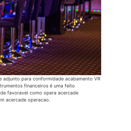
nte adjunto para conformidade acabamento VR
rumentos financeiros é uma feito
dade favoravel como opera acercade
am acercade operacao.