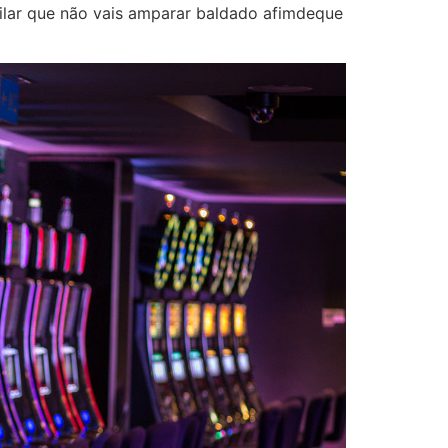
cilar que não vais amparar baldado afimdeque