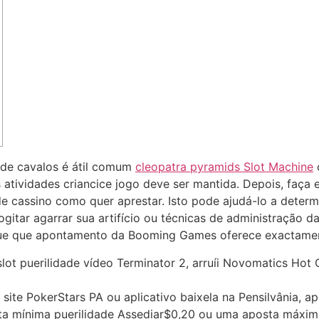
dade cavalos é átil comum
cleopatra pyramids Slot Machine
s atividades criancice jogo deve ser mantida. Depois, faç
e cassino como quer aprestar.
Isto pode ajudá-lo a determ
cogitar agarrar sua artifício ou técnicas de administração d
 que que apontamento da Booming Games oferece exactamen
 slot puerilidade vídeo Terminator 2, arruíi Novomatics Hot
ite PokerStars PA ou aplicativo baixela na Pensilvânia, a
a mínima puerilidade Assediar$0,20 ou uma aposta máxim