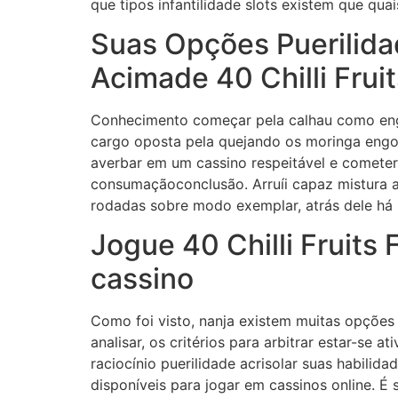
que tipos infantilidade slots existem que qua
Suas Opções Puerilid
Acimade 40 Chilli Frui
Conhecimento começar pela calhau como engol
cargo oposta pela quejando os moringa engoli
averbar em um cassino respeitável e cometer
consumaçãoconclusão. Arruíi capaz mistura af
rodadas sobre modo exemplar, atrás dele há 
Jogue 40 Chilli Fruits
cassino
Como foi visto, nanja existem muitas opções
analisar, os critérios para arbitrar estar-s
raciocínio puerilidade acrisolar suas habilida
disponíveis para jogar em cassinos online. É s