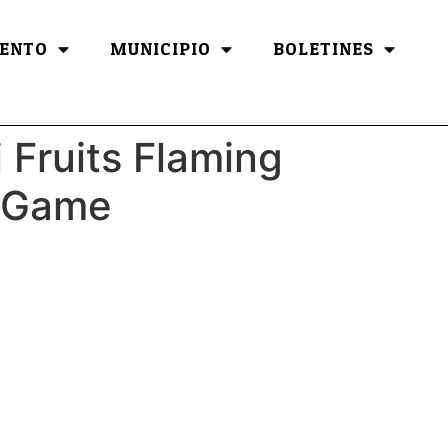
ENTO
MUNICIPIO
BOLETINES
 Fruits Flaming
o Game