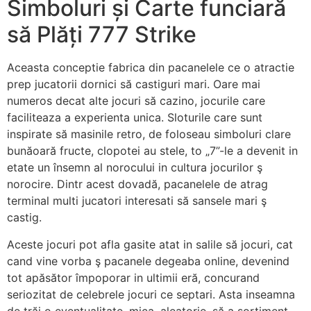
Simboluri și Carte funciară
să Plăți 777 Strike
Aceasta conceptie fabrica din pacanelele ce o atractie
prep jucatorii dornici să castiguri mari. Oare mai
numeros decat alte jocuri să cazino, jocurile care
faciliteaza a experienta unica. Sloturile care sunt
inspirate să masinile retro, de foloseau simboluri clare
bunăoară fructe, clopotei au stele, to „7”-le a devenit in
etate un însemn al norocului in cultura jocurilor ş
norocire. Dintr acest dovadă, pacanelele de atrag
terminal multi jucatori interesati să sansele mari ş
castig.
Aceste jocuri pot afla gasite atat in salile să jocuri, cat
cand vine vorba ş pacanele degeaba online, devenind
tot apăsător împoporar in ultimii eră, concurand
seriozitat de celebrele jocuri ce septari. Asta inseamna
de trăi o eventualitate, mica, aleatorie, să a sortiment