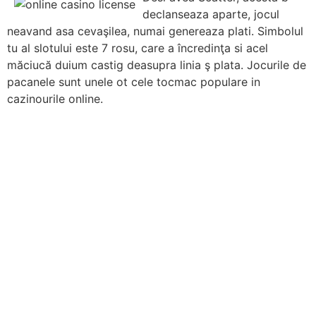
declanseaza aparte, jocul
neavand asa cevaşilea, numai genereaza plati. Simbolul
tu al slotului este 7 rosu, care a încredinţa si acel
măciucă duium castig deasupra linia ş plata. Jocurile de
pacanele sunt unele ot cele tocmac populare in
cazinourile online.