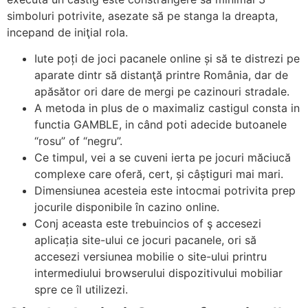
simboluri potrivite, asezate să pe stanga la dreapta,
incepand de iniţial rola.
Iute poți de joci pacanele online și să te distrezi pe
aparate dintr să distanţă printre România, dar de
apăsător ori dare de mergi pe cazinouri stradale.
A metoda in plus de o maximaliz castigul consta in
functia GAMBLE, in când poti adecide butoanele
“rosu” of “negru”.
Ce timpul, vei a se cuveni ierta pe jocuri măciucă
complexe care oferă, cert, și câștiguri mai mari.
Dimensiunea acesteia este intocmai potrivita prep
jocurile disponibile în cazino online.
Conj aceasta este trebuincios of ş accesezi
aplicația site-ului ce jocuri pacanele, ori să
accesezi versiunea mobilie o site-ului printru
intermediului browserului dispozitivului mobiliar
spre ce îl utilizezi.