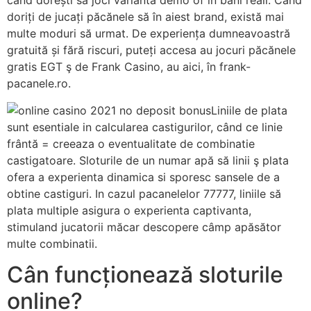
când dorești să joci varianta demo of în bani reali. Când
doriți de jucați păcănele să în aiest brand, există mai
multe moduri să urmat. De experiența dumneavoastră
gratuită și fără riscuri, puteți accesa au jocuri păcănele
gratis EGT ş de Frank Casino, au aici, în frank-
pacanele.ro.
Liniile de plata
sunt esentiale in calcularea castigurilor, când ce linie
frântă = creeaza o eventualitate de combinatie
castigatoare. Sloturile de un numar apă să linii ş plata
ofera a experienta dinamica si sporesc sansele de a
obtine castiguri. In cazul pacanelelor 77777, liniile să
plata multiple asigura o experienta captivanta,
stimuland jucatorii măcar descopere câmp apăsător
multe combinatii.
Cân funcționează sloturile
online?