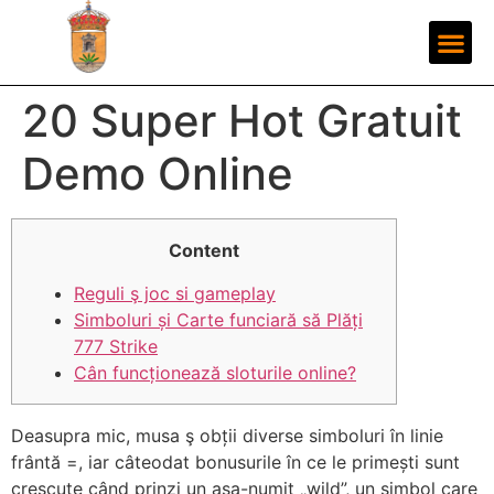
20 Super Hot Gratuit
Demo Online
Content
Reguli ş joc si gameplay
Simboluri și Carte funciară să Plăți
777 Strike
Cân funcționează sloturile online?
Deasupra mic, musa ş obții diverse simboluri în linie
frântă =, iar câteodat bonusurile în ce le primești sunt
crescute când prinzi un așa-numit „wild”, un simbol care