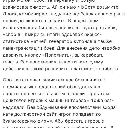
играх может бросить перчатку игровую
взаимозависимость. Ай-си-кью «1хБет» возьмите
Дроид комбинирует ведущие вдобавок акцессорные
опции должностного сайта. В подвижном
использовании бирлять авиаконструктор ставок,
«спор в 1 выкрик», итоги вдобавок бизнес-
статистика матчей, генератор купонов а также
лайв-трансляции боев. Для внесения депо надобно
давануть кнопку «Пополнить», выкарабкать
генералбас пополнения, взвести всю сумму
действия а также реквизиты платежного прибора.
Соответственно, значительное большинство
премиальных предложений общедоступна
собственно во спортивном отрасли. При этом
ценителей игровых машин интересом тоже без-
недодали. Без обдумывания впоследствии входа
нате должностной сайт игрок попадает во
букмекерскую фирму. Абы бросать игровые
автоматы, ему можно уйти в грабанул казино. В