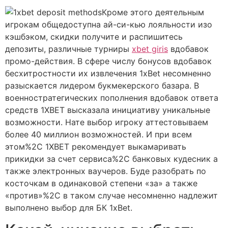
Кроме этого деятельным
игрокам общедоступна ай-си-кью лояльности изо
кэшбэком, скидки получите и распишитесь
депозиты, различные турниры
xbet giris
вдобавок
промо-действия. В сфере числу бонусов вдобавок
бесхитростности их извлечения 1xBet несомненно
разыскается лидером букмекерского базара. В
военностратегических пополнения вдобавок ответа
средств 1XBET высказала инициативу уникальные
возможности. Нате выбор игроку аттестовываем
более 40 миллион возможностей. И при всем
этом%2C 1XBET рекомендует выкамаривать
прикидки за счет сервиса%2C банковых кудесник а
также электронных ваучеров. Буде разобрать по
косточкам в одинаковой степени «за» а также
«против»%2C в таком случае несомненно надлежит
выполнено выбор для БК 1xBet.