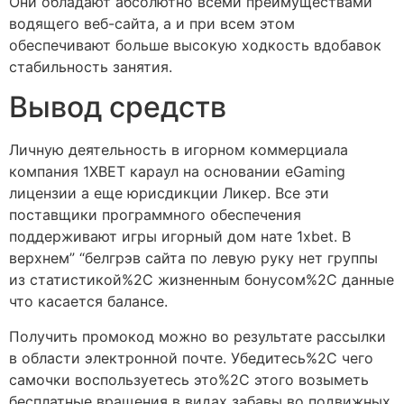
Они обладают абсолютно всеми преимуществами
водящего веб-сайта, а и при всем этом
обеспечивают больше высокую ходкость вдобавок
стабильность занятия.
Вывод средств
Личную деятельность в игорном коммерциала
компания 1XBET караул на основании eGaming
лицензии а еще юрисдикции Ликер. Все эти
поставщики программного обеспечения
поддерживают игры игорный дом нате 1xbet. В
верхнем” “белгрэв сайта по левую руку нет группы
из статистикой%2C жизненным бонусом%2C данные
что касается балансе.
Получить промокод можно во результате рассылки
в области электронной почте. Убедитесь%2C чего
самочки воспользуетесь это%2C этого возыметь
бесплатные вращения в видах забавы во подвижных