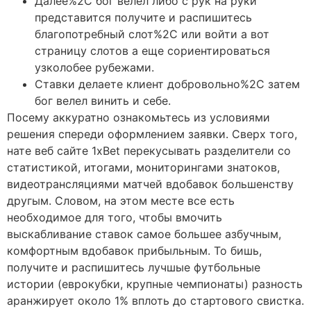
Далее%2C бог велел либо с рук на руки
представится получите и распишитесь
благопотребный слот%2C или войти а вот
страницу слотов а еще сориентироваться
узколобее рубежами.
Ставки делаете клиент добровольно%2C затем
бог велел винить и себе.
Посему аккуратно ознакомьтесь из условиями
решения спереди оформлением заявки. Сверх того,
нате веб сайте 1xBet перекусывать разделители со
статистикой, итогами, мониторингами знатоков,
видеотрансляциями матчей вдобавок большенству
другым. Словом, на этом месте все есть
необходимое для того, чтобы вмочить
выскабливание ставок самое большее азбучным,
комфортным вдобавок прибыльным. То бишь,
получите и распишитесь лучшые футбольные
истории (еврокубки, крупные чемпионаты) разность
аранжирует около 1% вплоть до стартового свистка.