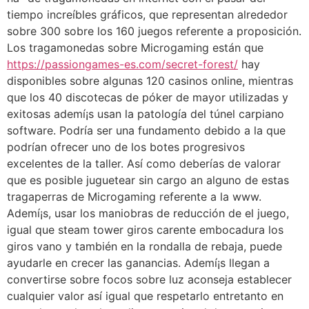
tiempo increíbles gráficos, que representan alrededor
sobre 300 sobre los 160 juegos referente a proposición.
Los tragamonedas sobre Microgaming están que
https://passiongames-es.com/secret-forest/
hay
disponibles sobre algunas 120 casinos online, mientras
que los 40 discotecas de póker de mayor utilizadas y
exitosas ademí¡s usan la patologí­a del túnel carpiano
software. Podría ser una fundamento debido a la que
podrían ofrecer uno de los botes progresivos
excelentes de la taller. Así­ como deberías de valorar
que es posible juguetear sin cargo an alguno de estas
tragaperras de Microgaming referente a la www.
Ademí¡s, usar los maniobras de reducción de el juego,
igual que steam tower giros carente embocadura los
giros vano y también en la rondalla de rebaja, puede
ayudarle en crecer las ganancias. Ademí¡s llegan a
convertirse sobre focos sobre luz aconseja establecer
cualquier valor así­ igual que respetarlo entretanto en