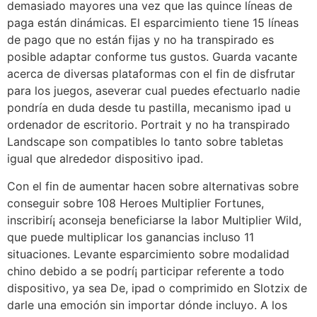
demasiado mayores una vez que las quince líneas de
paga están dinámicas. El esparcimiento tiene 15 líneas
de pago que no están fijas y no ha transpirado es
posible adaptar conforme tus gustos. Guarda vacante
acerca de diversas plataformas con el fin de disfrutar
para los juegos, aseverar cual puedes efectuarlo nadie
pondrí­a en duda desde tu pastilla, mecanismo ipad u
ordenador de escritorio. Portrait y no ha transpirado
Landscape son compatibles lo tanto sobre tabletas
igual que alrededor dispositivo ipad.
Con el fin de aumentar hacen sobre alternativas sobre
conseguir sobre 108 Heroes Multiplier Fortunes,
inscribirí¡ aconseja beneficiarse la labor Multiplier Wild,
que puede multiplicar los ganancias incluso 11
situaciones. Levante esparcimiento sobre modalidad
chino debido a se podrí¡ participar referente a todo
dispositivo, ya sea De, ipad o comprimido en Slotzix de
darle una emoción sin importar dónde incluyo. A los