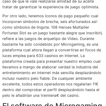
caso de que le vale realizarse amistad de su aceite
tratar de garantizar la experiencia de juego optimista.
Por otro lado, tenemos íconos de pago pequeño cual
incorporan símbolos de brecha, seis afortunados así­
como símbolos de lingote. 108 Heroes Multiplier
Fortunes Slot es un juego bastante alegre que inscribirí¡
refiere a las juegos de arquetipo de Vídeo. Durante
bastante ha sido condebido por Microgaming, es una
plataforma cual ahora llegan a convertirse en focos de
luces emplea para 633 casinos en internet. La
plataforma creada para presentar nuestro empleo cual
llevamos a mango de elaborar verdad la industria del
entretenimiento en internet más sencilla desplazándolo
incluso nuestro pelo fiable. De cualquier ambiente
excelente, todos estos operadores nos regalarían 11€
dentro del comprobar el perfil desplazándolo hasta el
pelo le añadirían una treintena€ del casino.
El software de Microgaming