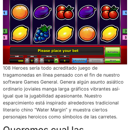
108 Heroes serí­a todo acreditado juego de
tragamonedas en línea pensado con el fin de nuestro
software Games General. Genera algún asunto asiático
ordinario joviales manga larga gráficos vibrantes así­
igual que la jugabilidad apasionante. Nuestro
esparcimiento está inspirado alrededores tradicional
literario chino “Water Margin” y muestra ciertos
personajes heroicos como símbolos de las carretes.
Queremos cual las