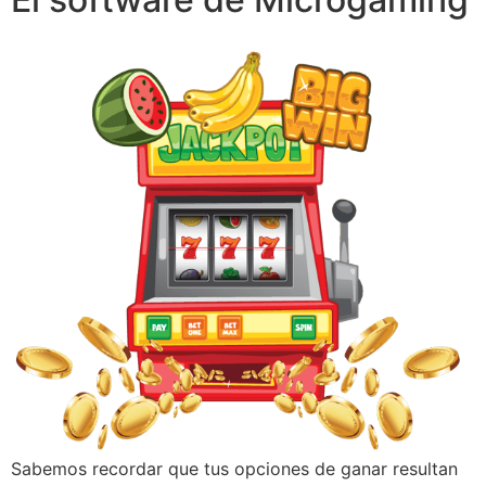
Sabemos recordar que tus opciones de ganar resultan