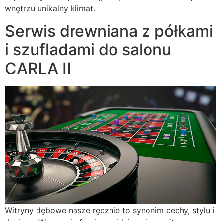
wnętrzu unikalny klimat.
Serwis drewniana z półkami
i szufladami do salonu
CARLA II
Witryny dębowe nasze ręcznie to synonim cechy, stylu i