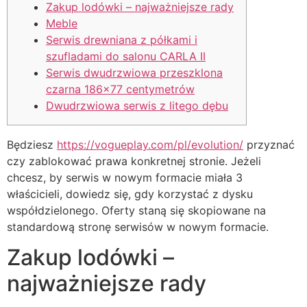
Zakup lodówki – najważniejsze rady
Meble
Serwis drewniana z półkami i
szufladami do salonu CARLA II
Serwis dwudrzwiowa przeszklona
czarna 186×77 centymetrów
Dwudrzwiowa serwis z litego dębu
Będziesz
https://vogueplay.com/pl/evolution/
przyznać
czy zablokować prawa konkretnej stronie. Jeżeli
chcesz, by serwis w nowym formacie miała 3
właścicieli, dowiedz się, gdy korzystać z dysku
współdzielonego.
Oferty staną się skopiowane na
standardową stronę serwisów w nowym formacie.
Zakup lodówki –
najważniejsze rady