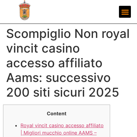
Scompiglio Non royal
vincit casino
accesso affiliato
Aams: successivo
200 siti sicuri 2025
Content
Royal vincit casino accesso affiliato
| Migliori mucchio online AAMS –