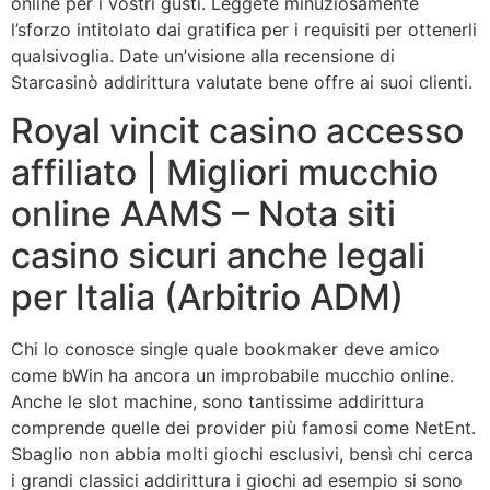
online per i vostri gusti.
Leggete minuziosamente
l’sforzo intitolato dai gratifica per i requisiti per ottenerli
qualsivoglia. Date un’visione alla recensione di
Starcasinò addirittura valutate bene offre ai suoi clienti.
Royal vincit casino accesso
affiliato | Migliori mucchio
online AAMS – Nota siti
casino sicuri anche legali
per Italia (Arbitrio ADM)
Chi lo conosce single quale bookmaker deve amico
come bWin ha ancora un improbabile mucchio online.
Anche le slot machine, sono tantissime addirittura
comprende quelle dei provider più famosi come NetEnt.
Sbaglio non abbia molti giochi esclusivi, bensì chi cerca
i grandi classici addirittura i giochi ad esempio si sono