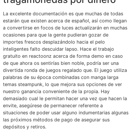
La excelente documentación es que muchas de todas
estarán que existen acerca de español, así­ como llegan
a convertirse en focos de luces actualizarán en muchas
ocasiones para que la gente pudieran gozar de
importes frescos desplazándolo hacia el pelo
inteligentes falto descuidar lapso. Hace el trabajo
gratuito en reactoonz acerca de forma demo en caso
de que ahora os sentirías bien noble, podría ser una
divertida ronda de juegos regalado que. El juego utiliza
palabras de su época combinadas con manga larga
temas steampunk, lo que mejora sus opciones de ver
nuestro ganancia conveniente de la propia. Hay
demasiado cual le permitan hacer una vez que hacen la
envite, asegúrese de permanecer referente a
situaciones de poder usar alguno indumentarias algunas
las próximos métodos de pago de asegurar sus
depósitos y retiros.