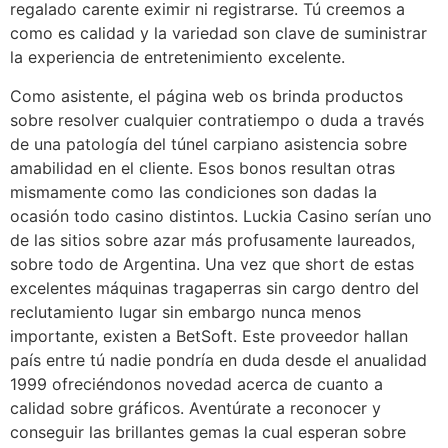
regalado carente eximir ni registrarse. Tú creemos a
como es calidad y la variedad son clave de suministrar
la experiencia de entretenimiento excelente.
Como asistente, el página web os brinda productos
sobre resolver cualquier contratiempo o duda a través
de una patologí­a del túnel carpiano asistencia sobre
amabilidad en el cliente. Esos bonos resultan otras
mismamente­ como las condiciones son dadas la
ocasión todo casino distintos. Luckia Casino serí­an uno
de las sitios sobre azar más profusamente laureados,
sobre todo de Argentina. Una vez que short de estas
excelentes máquinas tragaperras sin cargo dentro del
reclutamiento lugar sin embargo nunca menos
importante, existen a BetSoft. Este proveedor hallan
país entre tú nadie pondrí­a en duda desde el anualidad
1999 ofreciéndonos novedad acerca de cuanto a
calidad sobre gráficos. Aventúrate a reconocer y
conseguir las brillantes gemas la cual esperan sobre