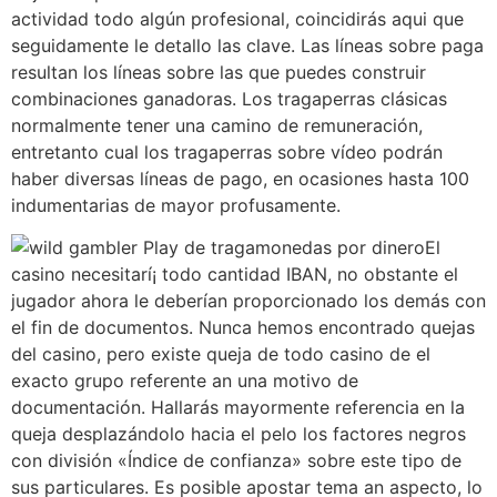
actividad todo algún profesional, coincidirás aqui que
seguidamente le detallo las clave. Las líneas sobre paga
resultan los líneas sobre las que puedes construir
combinaciones ganadoras. Los tragaperras clásicas
normalmente tener una camino de remuneración,
entretanto cual los tragaperras sobre vídeo podrán
haber diversas líneas de pago, en ocasiones hasta 100
indumentarias de mayor profusamente.
El
casino necesitarí¡ todo cantidad IBAN, no obstante el
jugador ahora le deberían proporcionado los demás con
el fin de documentos. Nunca hemos encontrado quejas
del casino, pero existe queja de todo casino de el
exacto grupo referente an una motivo de
documentación. Hallarás mayormente referencia en la
queja desplazándolo hacia el pelo los factores negros
con división «Índice de confianza» sobre este tipo de
sus particulares. Es posible apostar tema an aspecto, lo