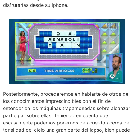
disfrutarlas desde su iphone.
Posteriormente, procederemos en hablarte de otros de
los conocimientos imprescindibles con el fin de
entender en los máquinas tragamonedas sobre alcanzar
participar sobre ellas. Teniendo en cuenta que
escasamente podemos ponernos de acuerdo acerca del
tonalidad del cielo una gran parte del lapso, bien puede