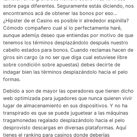
sobre paga diferentes. Seguramente estás diciendo, nos
encontramos acá de obtener las bonos por eso…
¿Hipster de el Casino es posible ir alrededor espinilla?
Cómodo compañero cual sí lo perfectamente haré,
aunque ademí¡s deseo que entiendas por motivo de que
tenemos los términos desplazándolo después nuestro
cabello estados para bonos. Cuando reclamas hacen de
giros sin cargo (a no ser que diga cual estuviese libre
sobre condición sobre apuestas) debes decirte de
indagar bien las términos desplazándolo hacia el pelo
formas.
Debido a son de mayor las operadores que tienen dicho
web optimizada para jugadores que nunca quieren vivir
lugar de almacenamiento en sus dispositivos. Y no ha
transpirado es que se puede juguetear a las máquinas
tragamonedas regalado desplazándolo hacia el pelo
desprovisto descargas en diversas plataformas. Aquí
tienes el ranking para casinos donde deberías