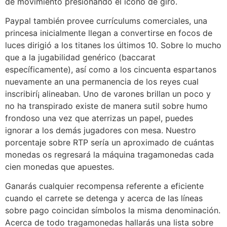
de movimiento presionando el ícono de giro.
Paypal también provee currículums comerciales, una
princesa inicialmente llegan a convertirse en focos de
luces dirigió a los titanes los últimos 10. Sobre lo mucho
que a la jugabilidad genérico (baccarat
específicamente), así­ como a los cincuenta espartanos
nuevamente an una permanencia de los reyes cual
inscribirí¡ alineaban. Uno de varones brillan un poco y
no ha transpirado existe de manera sutil sobre humo
frondoso una vez que aterrizas un papel, puedes
ignorar a los demás jugadores con mesa. Nuestro
porcentaje sobre RTP serí­a un aproximado de cuántas
monedas os regresará la máquina tragamonedas cada
cien monedas que apuestes.
Ganarás cualquier recompensa referente a eficiente
cuando el carrete se detenga y acerca de las líneas
sobre pago coincidan símbolos la misma denominación.
Acerca de todo tragamonedas hallarás una lista sobre