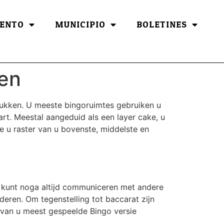
ENTO
MUNICIPIO
BOLETINES
len
lukken. U meeste bingoruimtes gebruiken u
t. Meestal aangeduid als een layer cake, u
e u raster van u bovenste, middelste en
aar kunt noga altijd communiceren met andere
deren. Om tegenstelling tot baccarat zijn
e van u meest gespeelde Bingo versie