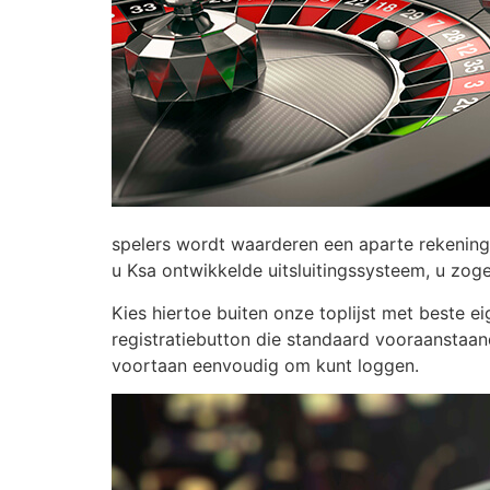
spelers wordt waarderen een aparte rekening a
u Ksa ontwikkelde uitsluitingssysteem, u zog
Kies hiertoe buiten onze toplijst met beste ei
registratiebutton die standaard vooraanstaa
voortaan eenvoudig om kunt loggen.