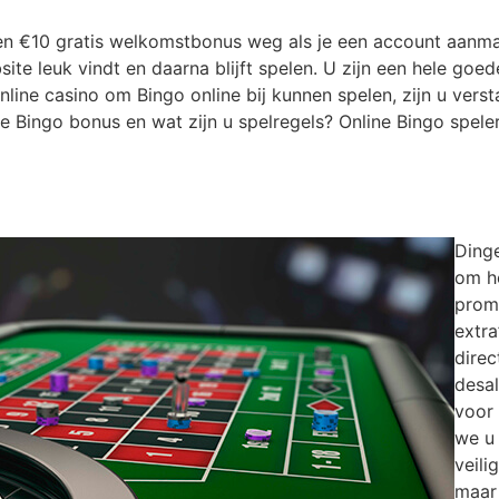
ven €10 gratis welkomstbonus weg als je een account aanm
site leuk vindt en daarna blijft spelen. U zijn een hele g
line casino om Bingo online bij kunnen spelen, zijn u versta
te Bingo bonus en wat zijn u spelregels? Online Bingo spel
Dinge
om ho
promo
extra
direc
desal
voor 
we u 
veili
maar