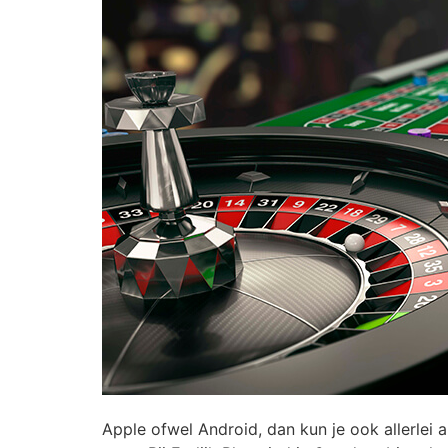
Apple ofwel Android, dan kun je ook allerlei 