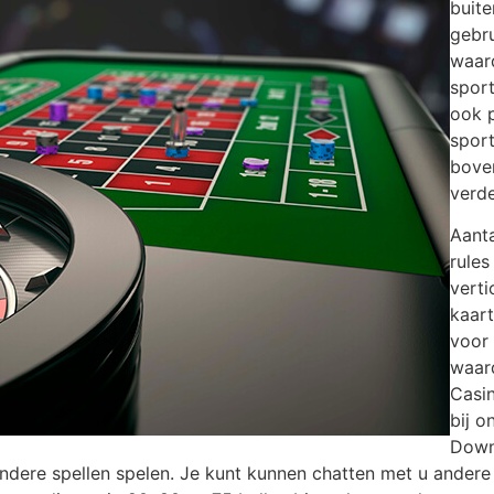
buite
gebru
waard
spor
ook p
spor
bove
verde
Aant
rules
verti
kaart
voor 
waard
Casin
bij o
Downl
andere spellen spelen. Je kunt kunnen chatten met u andere