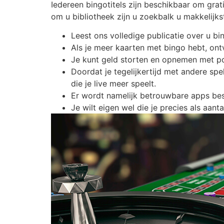
Iedereen bingotitels zijn beschikbaar om grat
om u bibliotheek zijn u zoekbalk u makkelijk
Leest ons volledige publicatie over u bin
Als je meer kaarten met bingo hebt, ont
Je kunt geld storten en opnemen met pop
Doordat je tegelijkertijd met andere spe
die je live meer speelt.
Er wordt namelijk betrouwbare apps bes
Je wilt eigen wel die je precies als aantal