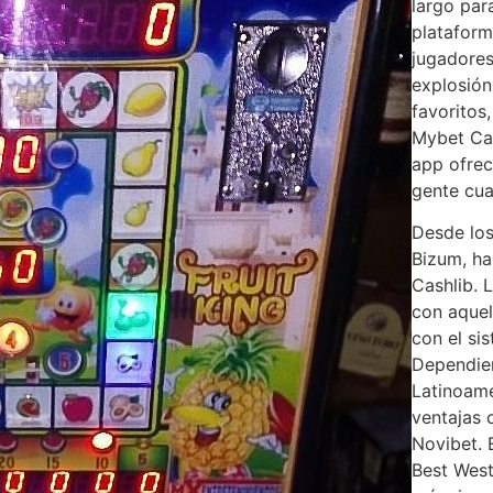
largo par
platafor
jugadores
explosión
favoritos
Mybet Cas
app ofrec
gente cua
Desde los
Bizum, h
Cashlib. 
con aquel
con el si
Dependie
Latinoamé
ventajas 
Novibet. 
Best West