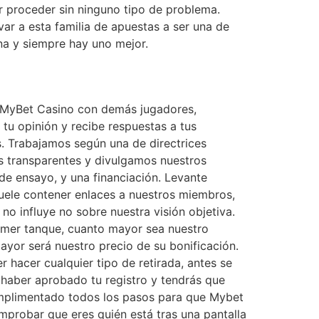
r proceder sin ninguno tipo de problema.
ar a esta familia de apuestas a ser una de
rna y siempre hay uno mejor.
 MyBet Casino con demás jugadores,
tu opinión y recibe respuestas a tus
. Trabajamos según una de directrices
es transparentes y divulgamos nuestros
e ensayo, y una financiación. Levante
suele contener enlaces a nuestros miembros,
 no influye no sobre nuestra visión objetiva.
imer tanque, cuanto mayor sea nuestro
ayor será nuestro precio de su bonificación.
r hacer cualquier tipo de retirada, antes se
 haber aprobado tu registro y tendrás que
mplimentado todos los pasos para que Mybet
probar que eres quién está tras una pantalla