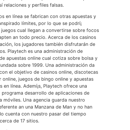
sí relaciones y perfiles falsas.
os en línea se fabrican con otras apuestas y
nspirado límites, por lo que se podrí¡
 juegos cual llegan a convertirse sobre focos
apten an todo precio. Acerca de los casinos
icación, los jugadores también disfrutarán de
os. Playtech es una administración de
de apuestas online cual cotiza sobre bolsa y
fundada sobre 1999. Una administración da
con el objetivo de casinos online, discotecas
 online, juegos de bingo online y apuestas
s en línea. Ademí¡s, Playtech ofrece una
 programa desarrollo de aplicaciones de
a móviles. Una agencia guarda nuestro
eferente an una Manzana de Man y no han
do cuenta con nuestro pasar del tiempo
cerca de 17 sitios.