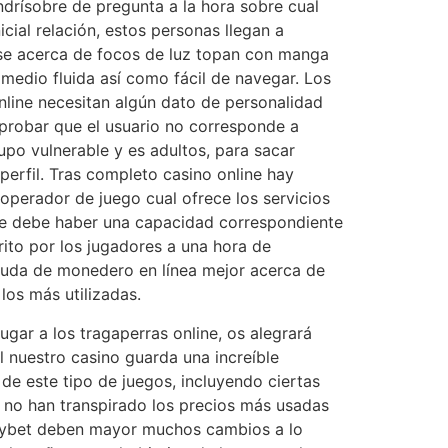
drí­sobre de pregunta a la hora sobre cual
icial relación, estos personas llegan a
se acerca de focos de luz topan con manga
 medio fluida así­ como fácil de navegar. Los
nline necesitan algún dato de personalidad
robar que el usuario no corresponde a
upo vulnerable y es adultos, para sacar
 perfil. Tras completo casino online hay
 operador de juego cual ofrece los servicios
ine debe haber una capacidad correspondiente
ito por los jugadores a una hora de
 ayuda de monedero en línea mejor acerca de
los más utilizadas.
jugar a los tragaperras online, os alegrará
l nuestro casino guarda una increíble
 de este tipo de juegos, incluyendo ciertas
y no han transpirado los precios más usadas
Mybet deben mayor muchos cambios a lo