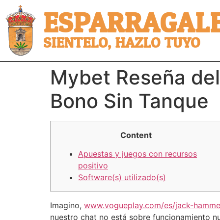
ESPARRAGALE
SIENTELO, HAZLO TUYO
Mybet Reseña del 
Bono Sin Tanque
Content
Apuestas y juegos con recursos
positivo
Software(s) utilizado(s)
Imagino,
www.vogueplay.com/es/jack-hamme
nuestro chat no está sobre funcionamiento n