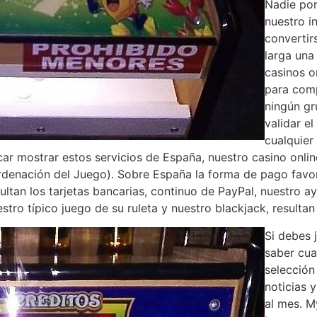
Nadie pon
nuestro in
convertir
larga una
casinos o
para comp
ningún gr
validar el
cualquier
car mostrar estos servicios de España, nuestro casino onl
denación del Juego). Sobre España la forma de pago favor
sultan los tarjetas bancarias, continuo de PayPal, nuestro
tro típico juego de su ruleta y nuestro blackjack, resultan 
Si debes 
saber cua
selección
noticias 
al mes. 