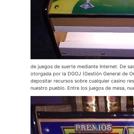
de juegos de suerte mediante Internet. De sa
otorgada por la DGOJ (Gestión General de Or
depositar recursos sobre cualquier casino re
nuestro pueblo. Entre los juegos de mesa, nues