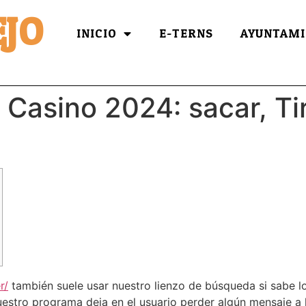
JO
INICIO
E-TERNS
AYUNTAMI
Casino 2024: sacar, Tir
r/
también suele usar nuestro lienzo de búsqueda si sabe 
uestro programa deja en el usuario perder algún mensaje a