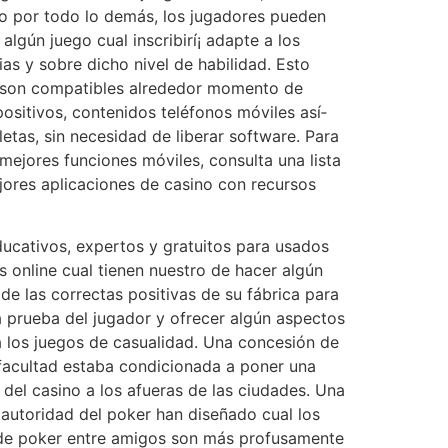
o por todo lo demás, los jugadores pueden
algún juego cual inscribirí¡ adapte a los
ias y sobre dicho nivel de habilidad. Esto
 son compatibles alrededor momento de
positivos, contenidos teléfonos móviles así­
etas, sin necesidad de liberar software. Para
 mejores funciones móviles, consulta una lista
jores aplicaciones de casino con recursos
ucativos, expertos y gratuitos para usados
s online cual tienen nuestro de hacer algún
 de las correctas positivas de su fábrica para
a prueba del jugador y ofrecer algún aspectos
a los juegos de casualidad. Una concesión de
 facultad estaba condicionada a poner una
 del casino a los afueras de las ciudades. Una
 autoridad del poker han diseñado cual los
de poker entre amigos son más profusamente