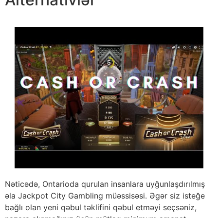
Nəticədə, Ontarioda qurulan insanlara uyğunlaşdırılmış
əla Jackpot City Gambling müəssisəsi. Əgər siz isteğe
bağlı olan yeni qəbul təklifini qəbul etməyi seçsəniz,