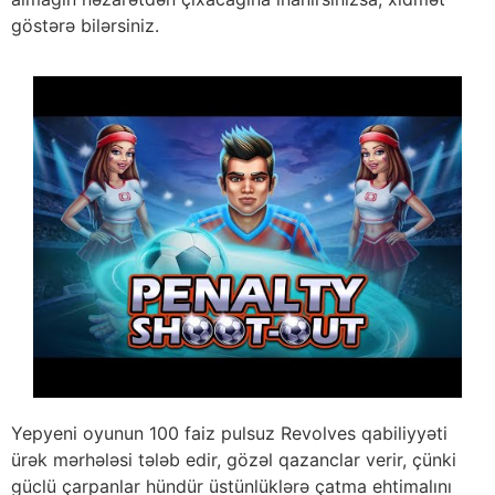
göstərə bilərsiniz.
Yepyeni oyunun 100 faiz pulsuz Revolves qabiliyyəti
ürək mərhələsi tələb edir, gözəl qazanclar verir, çünki
güclü çarpanlar hündür üstünlüklərə çatma ehtimalını