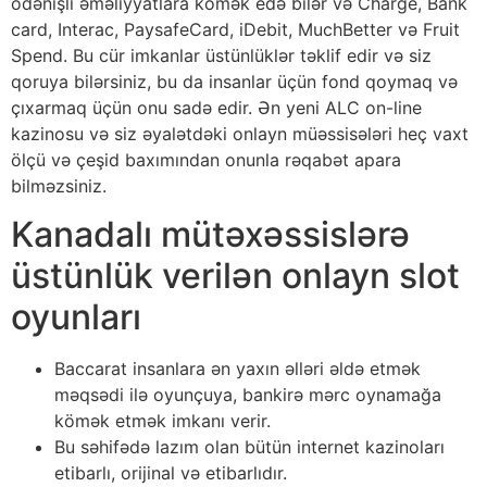
ödənişli əməliyyatlara kömək edə bilər və Charge, Bank
card, Interac, PaysafeCard, iDebit, MuchBetter və Fruit
Spend.
Bu cür imkanlar üstünlüklər təklif edir və siz
qoruya bilərsiniz, bu da insanlar üçün fond qoymaq və
çıxarmaq üçün onu sadə edir. Ən yeni ALC on-line
kazinosu və siz əyalətdəki onlayn müəssisələri heç vaxt
ölçü və çeşid baxımından onunla rəqabət apara
bilməzsiniz.
Kanadalı mütəxəssislərə
üstünlük verilən onlayn slot
oyunları
Baccarat insanlara ən yaxın əlləri əldə etmək
məqsədi ilə oyunçuya, bankirə mərc oynamağa
kömək etmək imkanı verir.
Bu səhifədə lazım olan bütün internet kazinoları
etibarlı, orijinal və etibarlıdır.