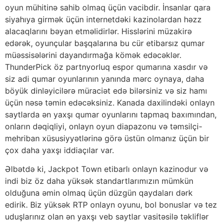
oyun mühitinə sahib olmaq üçün vacibdir. İnsanlar qara
siyahıya girmək üçün internetdəki kazinolardan həzz
alacaqlarını bəyan etməlidirlər. Hisslərini müzakirə
edərək, oyunçular başqalarına bu cür etibarsız qumar
müəssisələrini dayandırmağa kömək edəcəklər.
ThunderPick öz partnyorluq espor qumarına xasdır və
siz adi qumar oyunlarının yanında mərc oynaya, daha
böyük dinləyicilərə müraciət edə bilərsiniz və siz hamı
üçün nəsə təmin edəcəksiniz. Kanada daxilindəki onlayn
saytlarda ən yaxşı qumar oyunlarını tapmaq baxımından,
onların dəqiqliyi, onlayn oyun diapazonu və təmsilçi-
mehriban xüsusiyyətlərinə görə üstün olmanız üçün bir
çox daha yaxşı iddiaçılar var.
Əlbətdə ki, Jackpot Town etibarlı onlayn kazinodur və
indi biz öz daha yüksək standartlarımızın mümkün
olduğuna əmin olmaq üçün düzgün qaydaları dərk
edirik. Biz yüksək RTP onlayn oyunu, bol bonuslar və tez
uduşlarınız olan ən yaxşı veb saytlar vasitəsilə təkliflər