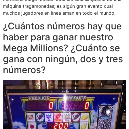
máquina tragamonedas; es algún gran evento cual
muchos jugadores en línea aman en todo el mundo.
¿Cuántos números hay que
haber para ganar nuestro
Mega Millions? ¿Cuánto se
gana con ningún, dos y tres
números?