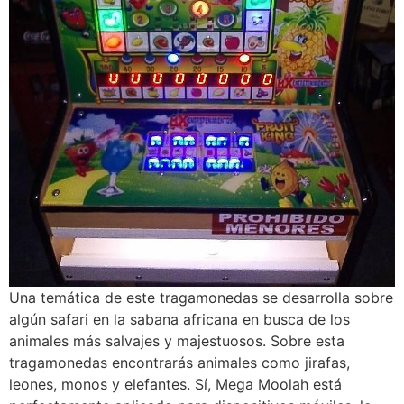
Una temática de este tragamonedas se desarrolla sobre
algún safari en la sabana africana en busca de los
animales más salvajes y majestuosos. Sobre esta
tragamonedas encontrarás animales como jirafas,
leones, monos y elefantes. Sí, Mega Moolah está