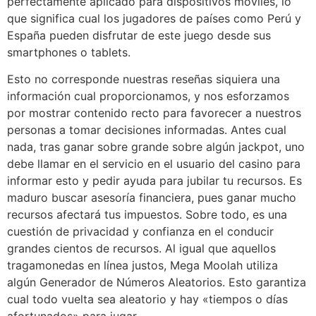
perfectamente aplicado para dispositivos móviles, lo
que significa cual los jugadores de países como Perú y
España pueden disfrutar de este juego desde sus
smartphones o tablets.
Esto no corresponde nuestras reseñas siquiera una
información cual proporcionamos, y nos esforzamos
por mostrar contenido recto para favorecer a nuestros
personas a tomar decisiones informadas. Antes cual
nada, tras ganar sobre grande sobre algún jackpot, uno
debe llamar en el servicio en el usuario del casino para
informar esto y pedir ayuda para jubilar tu recursos. Es
maduro buscar asesoría financiera, pues ganar mucho
recursos afectará tus impuestos. Sobre todo, es una
cuestión de privacidad y confianza en el conducir
grandes cientos de recursos. Al igual que aquellos
tragamonedas en línea justos, Mega Moolah utiliza
algún Generador de Números Aleatorios. Esto garantiza
cual todo vuelta sea aleatorio y hay «tiempos o días
afortunados» para jugar.