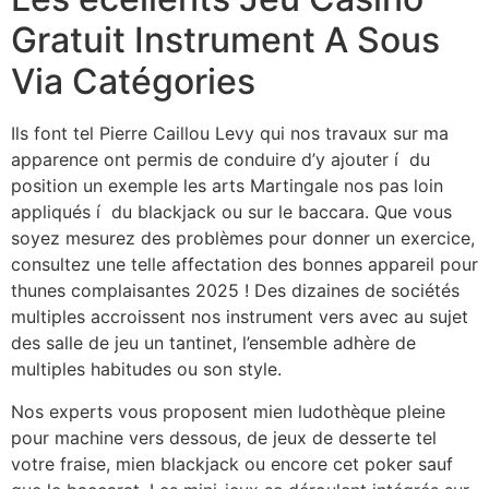
Gratuit Instrument A Sous
Via Catégories
Ils font tel Pierre Caillou Levy qui nos travaux sur ma
apparence ont permis de conduire d’y ajouter í du
position un exemple les arts Martingale nos pas loin
appliqués í du blackjack ou sur le baccara. Que vous
soyez mesurez des problèmes pour donner un exercice,
consultez une telle affectation des bonnes appareil pour
thunes complaisantes 2025 ! Des dizaines de sociétés
multiples accroissent nos instrument vers avec au sujet
des salle de jeu un tantinet, l’ensemble adhère de
multiples habitudes ou son style.
Nos experts vous proposent mien ludothèque pleine
pour machine vers dessous, de jeux de desserte tel
votre fraise, mien blackjack ou encore cet poker sauf