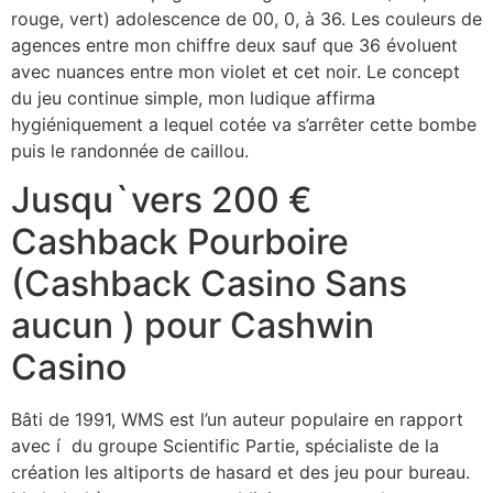
rouge, vert) adolescence de 00, 0, à 36. Les couleurs de
agences entre mon chiffre deux sauf que 36 évoluent
avec nuances entre mon violet et cet noir. Le concept
du jeu continue simple, mon ludique affirma
hygiéniquement a lequel cotée va s’arrêter cette bombe
puis le randonnée de caillou.
Jusqu`vers 200 €
Cashback Pourboire
(Cashback Casino Sans
aucun ) pour Cashwin
Casino
Bâti de 1991, WMS est l’un auteur populaire en rapport
avec í du groupe Scientific Partie, spécialiste de la
création les altiports de hasard et des jeu pour bureau.