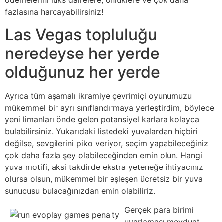
ödemelerini lüks dairelere, önlüklere ve çok daha
fazlasına harcayabilirsiniz!
Las Vegas topluluğu
neredeyse her yerde
olduğunuz her yerde
Ayrıca tüm aşamalı ikramiye çevrimiçi oyunumuzu
mükemmel bir ayrı sınıflandırmaya yerleştirdim, böylece
yeni limanları önde gelen potansiyel karlara kolayca
bulabilirsiniz. Yukarıdaki listedeki yuvalardan hiçbiri
değilse, sevgilerini piko veriyor, seçim yapabileceğiniz
çok daha fazla şey olabileceğinden emin olun. Hangi
yuva motifi, aksi takdirde ekstra yeteneğe ihtiyacınız
olursa olsun, mükemmel bir eşleşen ücretsiz bir yuva
sunucusu bulacağınızdan emin olabiliriz.
Gerçek para birimi
uyarlaması mevduat