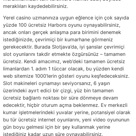
meraklıları kaydedebilirsiniz.
Yerel casino uzmanınıza uygun eğlence için çok sayıda
yüzde 100 ücretsiz Harbors oyunu oynayabilirsiniz,
ancak onları gerçek anlaşma para birimini denemek
istediğinizde, çevrimiçi bir kumarhane görmeniz
gerekecektir. Burada Slotjava’da, iyi şanslar çevrimiçi
slot oyunlarını takdir etmekte özgürsünüz – tamamen
ücretsiz. Kendi amacımız, web’deki tamamen ücretsiz
limanlardan 1. adım 1 tüccar olacak, bu yüzden kendi
web sitemize 1000’lerin gösteri oyunu keşfedeceksiniz.
Slot makineleri oynamayı seviyorsanız, 6 yaşın
üzerindeki ayırt edici bir çizgi, yüz bin tamamen
ücretsiz bağlantı noktası bir süre dönmeye devam
edecektir, hiçbir oturum açma beklenmez. Ev merkezli
kumar işletmelerindeki yuvalar yerine, potansiyel olarak
bu tür ücretsiz internet oyunlarını, yeni video oyununun
gün boyu gelmesi için bir şey kullanmak yerine
istediğiniz kadar uzun süre oynayabilirsiniz.