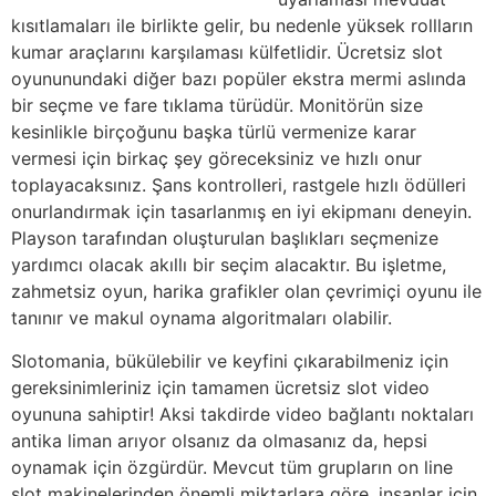
kısıtlamaları ile birlikte gelir, bu nedenle yüksek rollların
kumar araçlarını karşılaması külfetlidir. Ücretsiz slot
oyununundaki diğer bazı popüler ekstra mermi aslında
bir seçme ve fare tıklama türüdür. Monitörün size
kesinlikle birçoğunu başka türlü vermenize karar
vermesi için birkaç şey göreceksiniz ve hızlı onur
toplayacaksınız. Şans kontrolleri, rastgele hızlı ödülleri
onurlandırmak için tasarlanmış en iyi ekipmanı deneyin.
Playson tarafından oluşturulan başlıkları seçmenize
yardımcı olacak akıllı bir seçim alacaktır. Bu işletme,
zahmetsiz oyun, harika grafikler olan çevrimiçi oyunu ile
tanınır ve makul oynama algoritmaları olabilir.
Slotomania, bükülebilir ve keyfini çıkarabilmeniz için
gereksinimleriniz için tamamen ücretsiz slot video
oyununa sahiptir! Aksi takdirde video bağlantı noktaları
antika liman arıyor olsanız da olmasanız da, hepsi
oynamak için özgürdür. Mevcut tüm grupların on line
slot makinelerinden önemli miktarlara göre, insanlar için