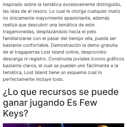
inspirado sobre la temática excesivamente distinguido,
las islas de el tesoro. Lo cual le otorga cualquier matiz
no únicamente mayormente apasionante, además
realiza que descubrir una temática de este
tragamonedas, desplazándolo hacia el pelo
familiarizarse con el pasar del tiempo ella, pueda ser
bastante confortable. Demostración la demo gratuita
de el tragaperras Lost Island online, desprovisto
descarga ni registro. Construida joviales íconos gráficos
bastante claros, el cual se pueden unir fácilmente a la
temática, Lost Island tiene un esquema cual lo
perfectamente incluye todo.
¿Lo que recursos se puede
ganar jugando Es Few
Keys?