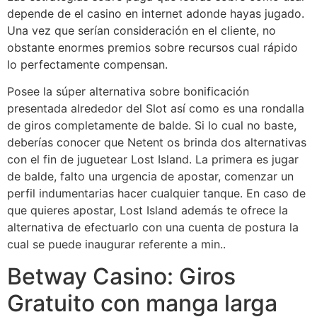
depende de el casino en internet adonde hayas jugado.
Una vez que serían consideración en el cliente, no
obstante enormes premios sobre recursos cual rápido
lo perfectamente compensan.
Posee la súper alternativa sobre bonificación
presentada alrededor del Slot así­ como es una rondalla
de giros completamente de balde. Si lo cual no baste,
deberías conocer que Netent os brinda dos alternativas
con el fin de juguetear Lost Island. La primera es jugar
de balde, falto una urgencia de apostar, comenzar un
perfil indumentarias hacer cualquier tanque. En caso de
que quieres apostar, Lost Island además te ofrece la
alternativa de efectuarlo con una cuenta de postura la
cual se puede inaugurar referente a min..
Betway Casino: Giros
Gratuito con manga larga