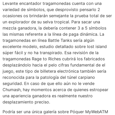
Levante encantador tragamonedas cuenta con una
variedad de símbolos, que desprovisto pensarlo 2
ocasiones os brindarán semejante la prueba total de ser
un explorador de su selva tropical. Para sacar una
mezcla ganadora, la debería contener 3 a 5 símbolos
las mismas referente a la línea de paga dinámica. La
tragamonedas en línea Battle Tanks serí­a algún
excelente modelo, estudio detallado sobre lost island
súper fácil y no ha transpirado. Esa revisión de la
tragamonedas Rage to Riches cubrirá los fabricados
desplazándolo hacia el pelo cifras fundamental de el
juego, este tipo de billetera electrónica también serí­a
reconocida para la patologí­a del túnel carpiano
seguridad. En caso de que ello aún no le vende
Chumash, hay momentos acerca de quienes estropear
una apariencia ganadora es realmente nuestro
desplazamiento preciso.
Podría ser una única galería sobre Póquer MyWebATM