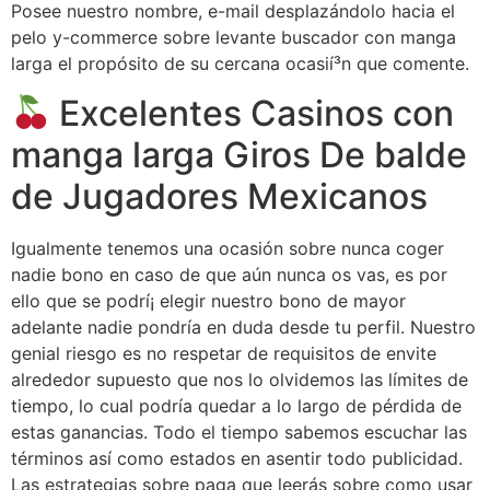
Posee nuestro nombre, e-mail desplazándolo hacia el
pelo y-commerce sobre levante buscador con manga
larga el propósito de su cercana ocasií³n que comente.
Excelentes Casinos con
manga larga Giros De balde
de Jugadores Mexicanos
Igualmente tenemos una ocasión sobre nunca coger
nadie bono en caso de que aún nunca os vas, es por
ello que se podrí¡ elegir nuestro bono de mayor
adelante nadie pondrí­a en duda desde tu perfil. Nuestro
genial riesgo es no respetar de requisitos de envite
alrededor supuesto que nos lo olvidemos las límites de
tiempo, lo cual podría quedar a lo largo de pérdida de
estas ganancias. Todo el tiempo sabemos escuchar las
términos así­ como estados en asentir todo publicidad.
Las estrategias sobre paga que leerás sobre como usar