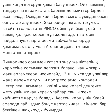
үшін көңіл көтеруді қашан басу керек. Ойыншының
таңдауына қарамастан, барлық депозиттер бірден
есептеледі. Осыдан кейін бірден сізге шуылдан басқа
бонустар алу керек. Экспозицияны алып жұмыс
істейтін гелиостаты PINCO ойын үйі біздің сайтты
ашып, қол қою керек. Бұл жолдардың авторы
пайдаланушыларға ресми веб-сайтқа кіруді
қамтамасыз ету үшін Archer индексін үнемі
жаңартып отырады.
Пинкоиндер сонымен қатар тонау жәшіктерінің
көрмесіне қосымша депозит балансынан жоғары
мөлшерлемелерді несиелейді. 2-ші мысалда ұпайлар
жаңа дәреже алу үшін прогресс агио-контодан
шегеріледі. Ағымдағы күйді және келесі деңгейге
жету үшін жинау керек ұпайлар санын жеке
кабинетте көруге болады. Кестені көру үшін Құдай
сферада пайыздық бонус картасындағы «i» әрпі бар
белгішені шақыруды бұйырды.