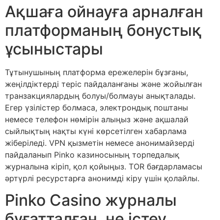
Ақшаға ойнауға арналған
платформаның бонустық
ұсыныстары
Тұтынушының платформа ережелерін бұзғаны,
жеңілдіктерді теріс пайдаланғаны және жойылған
транзакциялардың болуы/болмауы анықталады.
Егер үзілістер болмаса, электрондық поштаны
немесе телефон нөмірін алыңыз және ақшалай
сыйлықтың нақты күні көрсетілген хабарлама
жіберіледі. VPN қызметін немесе анонимайзерді
пайдаланып Pinko казиносының торпедалық
журналына кіріп, қол қойыңыз. TOR бағдарламасы
әртүрлі ресурстарға анонимді кіру үшін қолайлы.
Pinko Casino журналы
бұғатталған, не істеу