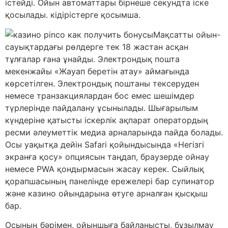
істейді. Ойын автоматтары бірнеше секундта іске
қосылады. кідірістерге қосымша.
Мақсатты ойын-
сауықтардағы рөлдерге тек 18 жастан асқан
тұлғалар ғана ұнайды. Электрондық пошта
мекенжайы «Жауап беретін атау» аймағында
көрсетілген. Электрондық поштаны тексеруден
немесе транзакциялардан бос емес шешімдер
түрлерінде пайдалану ұсынылады. Шығарылым
күндеріне қатысты іскерлік ақпарат оператордың
ресми әлеуметтік медиа арналарында пайда болады.
Осы уақытқа дейін Safari қойындысында «Негізгі
экранға қосу» опциясын таңдап, браузерде ойнау
немесе PWA қондырмасын жасау керек. Сыйлық
қорапшасының панелінде ережелері бар супинатор
және казино ойындарына өтуге арналған қысқыш
бар.
Осының бәрімен, ойыншыға байланысты, бұзылмау