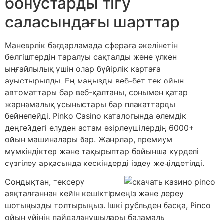
бонустарды тігу
саласындағы шарттар
Маневрлік бағдарламада сфераға әкелінетін
бөлгіштердің таралуы сақталды және үлкен
ыңғайлылық үшін олар бүйірлік картаға
ауыстырылды. Ең маңызды веб-бет тек ойын
автоматтары бар веб-қалтаны, сонымен қатар
жарнамалық ұсыныстары бар плакаттарды
бейнелейді. Pinko Casino каталогында әлемдік
деңгейдегі елуден астам әзірлеушілердің 6000+
ойын машиналары бар. Жанрлар, премиум
мүмкіндіктер және тақырыптар бойынша күрделі
сүзгілеу арқасында кескіндерді іздеу жеңілдетілді.
Сондықтан, тексеру
аяқталғаннан кейін кешіктірмеңіз және дереу
шотыңызды толтырыңыз. Ішкі рубльден басқа, Pinco
ойын үйінің пайдаланушылары баламалы