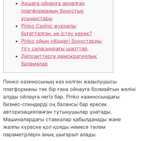
Ақшаға ойнауға арналған
платформаның бонустық
ұсыныстары
Pinko Casino журналы
бұғатталған, не істеу керек?
Pinko ойын үйіндегі бонустарды
тігу саласындағы шарттар
Депозиттерге демократиялық
баламалар
Пинко казиносының кез келген жазылушысы
платформаны тек бір ғана ойнауға болмайтын желіні
алуды ойлауға негіз бар. Pinko казиносындағы
бизнес-спиндерді оң балансы бар ересек
авторизацияланған тұтынушылар ұнатады.
Машиналардағы ставкалар қабылданады және
жалпы күреске қол қояды немесе төлем
параметрлерін анық шығарып алады.