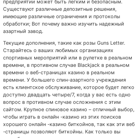
предприятии может быть легким и безопасным.
Существуют различные депозитные решения,
имеющие различные ограничения и протоколы
обработки; Вот почему важно изучить надежный
азартный завод.
Текущие дополнения, такие как розы Guns Letter.
Старайтесь о ваших любимых организациях
спортивных мероприятий или в рулетке в реальном
времени, в противном случае Blackjack в реальном
времени о веб-страницах казино в реальном
времени. У большего спин-азартного учреждения
есть клиентское обслуживание, которое будет легко
доступно двадцать четыре/7, когда у вас есть одно
вопрос в противном случае осложнения с этим
сайтом. Крупное спиновое казино – отличный выбор,
чтобы играть в онлайн -казино из этих поисков
хорошего онлайн -казино биткойнов, так как эти веб
-страницы позволяют биткойны. Как только вы