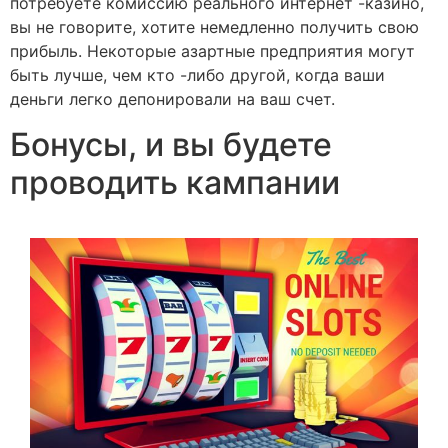
потребуете комиссию реального интернет -казино,
вы не говорите, хотите немедленно получить свою
прибыль. Некоторые азартные предприятия могут
быть лучше, чем кто -либо другой, когда ваши
деньги легко депонировали на ваш счет.
Бонусы, и вы будете
проводить кампании