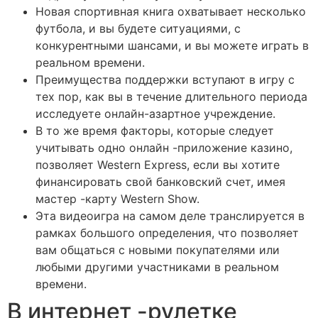
Новая спортивная книга охватывает несколько
футбола, и вы будете ситуациями, с
конкурентными шансами, и вы можете играть в
реальном времени.
Преимущества поддержки вступают в игру с
тех пор, как вы в течение длительного периода
исследуете онлайн-азартное учреждение.
В то же время факторы, которые следует
учитывать одно онлайн -приложение казино,
позволяет Western Express, если вы хотите
финансировать свой банковский счет, имея
мастер -карту Western Show.
Эта видеоигра на самом деле транслируется в
рамках большого определения, что позволяет
вам общаться с новыми покупателями или
любыми другими участниками в реальном
времени.
В интернет -рулетке