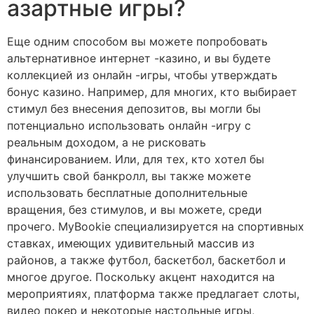
азартные игры?
Еще одним способом вы можете попробовать
альтернативное интернет -казино, и вы будете
коллекцией из онлайн -игры, чтобы утверждать
бонус казино. Например, для многих, кто выбирает
стимул без внесения депозитов, вы могли бы
потенциально использовать онлайн -игру с
реальным доходом, а не рисковать
финансированием. Или, для тех, кто хотел бы
улучшить свой банкролл, вы также можете
использовать бесплатные дополнительные
вращения, без стимулов, и вы можете, среди
прочего. MyBookie специализируется на спортивных
ставках, имеющих удивительный массив из
районов, а также футбол, баскетбол, баскетбол и
многое другое. Поскольку акцент находится на
мероприятиях, платформа также предлагает слоты,
видео покер и некоторые настольные игры,