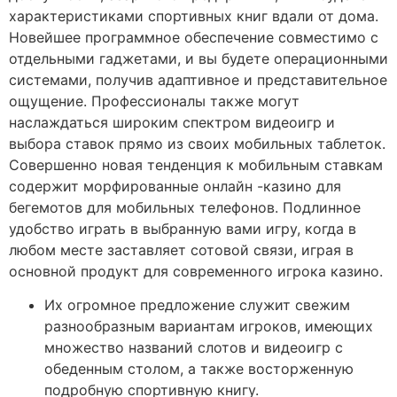
характеристиками спортивных книг вдали от дома.
Новейшее программное обеспечение совместимо с
отдельными гаджетами, и вы будете операционными
системами, получив адаптивное и представительное
ощущение. Профессионалы также могут
наслаждаться широким спектром видеоигр и
выбора ставок прямо из своих мобильных таблеток.
Совершенно новая тенденция к мобильным ставкам
содержит морфированные онлайн -казино для
бегемотов для мобильных телефонов. Подлинное
удобство играть в выбранную вами игру, когда в
любом месте заставляет сотовой связи, играя в
основной продукт для современного игрока казино.
Их огромное предложение служит свежим
разнообразным вариантам игроков, имеющих
множество названий слотов и видеоигр с
обеденным столом, а также восторженную
подробную спортивную книгу.