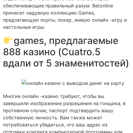
обеспечивающие правильный разум. Betonline
принесет надувную коллекцию Games,
предлагающую порты, покер, живую онлайн -игру и
настольные игры.
games, предлагаемые
888 казино (Cuatro.5
вдали от 5 знаменитостей)
Многие онлайн -казино требуют, чтобы вы
завершили изображение разрешения на гонщика, в
противном случае, паспорт подтвердить вашу
собственную личность. Вам также может
потребоваться убедиться, что ваш адрес из
отправки контента компьютерной программы или