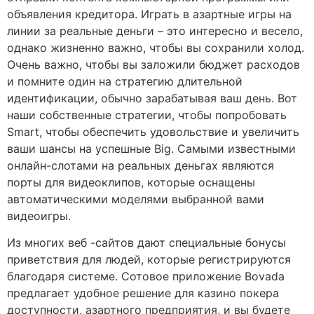
объявления кредитора. Играть в азартные игры на
линии за реальные деньги – это интересно и весело,
однако жизненно важно, чтобы вы сохранили холод.
Очень важно, чтобы вы заложили бюджет расходов
и помните один на стратегию длительной
идентификации, обычно зарабатывая ваш день. Вот
наши собственные стратегии, чтобы попробовать
Smart, чтобы обеспечить удовольствие и увеличить
ваши шансы на успешные Big. Самыми известными
онлайн-слотами на реальных деньгах являются
порты для видеоклипов, которые оснащены
автоматическими моделями выбранной вами
видеоигры.
Из многих веб -сайтов дают специальные бонусы
приветствия для людей, которые регистрируются
благодаря системе. Сотовое приложение Bovada
предлагает удобное решение для казино покера
доступности, азартного предприятия, и вы будете