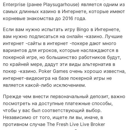
Enterprise (ранее Playsugarhouse) является одним из
самых длинных казино в Интернете, которые имеют
корневые знакомства до 2016 года.
Если вам нужно испытать игру Bingo в Интернете,
вам нужно подписаться на онлайн -казино. Лучшие
интернет -сайты в интернет -покере дают много
вариантов для игроков, которые наслаждаются в
покерной игре, но большинство работников будут,
по крайней мере, дадут эти виды альтернатив в
покер -казино. Poker Games очень хорошо известна,
интернет-видеоигра на базе покерной игры не
является какой-либо исключением.
Прежде чем внести первоначальный депозит, важно
посмотреть на доступные платежные способы,
чтобы у вас был соответствующий выбор.
Независимо от того, ищете ли вы, иначе, в
противном случае The Fresh Live Live Broker