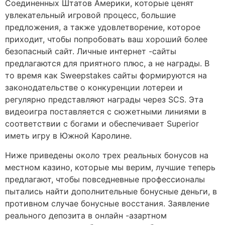
Соединенных Штатов Америки, которые ценят
увлекательный игровой процесс, большие
предложения, а также удовлетворение, которое
приходит, чтобы попробовать ваш хороший более
безопасный сайт. Личные интернет -сайты
предлагаются для приятного плюс, а не награды. В
то время как Sweepstakes сайты формируются на
законодательстве о конкуренции лотереи и
регулярно представляют награды через SCS. Эта
видеоигра поставляется с сюжетными линиями в
соответствии с богами и обеспечивает Superior
иметь игру в Южной Каролине.
Ниже приведены около трех реальных бонусов на
местном казино, которые мы верим, лучшие теперь
предлагают, чтобы повседневные профессионалы
пытались найти дополнительные бонусные деньги, в
противном случае бонусные восстания. Заявление
реального депозита в онлайн -азартном