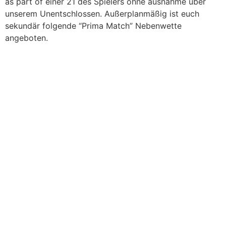
as part of einer 21 des Spielers ohne ausnahme über
unserem Unentschlossen. Außerplanmäßig ist euch
sekundär folgende “Prima Match” Nebenwette
angeboten.