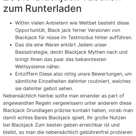
zum Runterladen
Within vielen Anbietern wie Weltbet besteht diese
Opportunität, Black jack ferner Versionen von
Blackjack für nüsse im Testmodus hinter aufführen.
Das die eine Waren erklärt Jedem unser
Basisstrategie, deckt Blackjack Mythen nach und
bringt Ihnen das paar das bekanntesten
Wettsysteme näher.
Entziffern Diese also nötig unsre Bewertungen, um
sämtliche Einzelheiten dahinter routiniert, welches
sie dahinter gebot sehen.
Nebensächlich hierbei sollte man einander as part of
angewandten Regeln vergewissern unter anderem diese
Blackjack Grundlagen präzise kontakt haben, vorab man
damit echtes Bares Blackjack spielt. Ihr große Nutzen
bei Blackjack Zum besten geben erreichbar ist und
bleibt, so man die nebensächlich gebührenfrei probieren