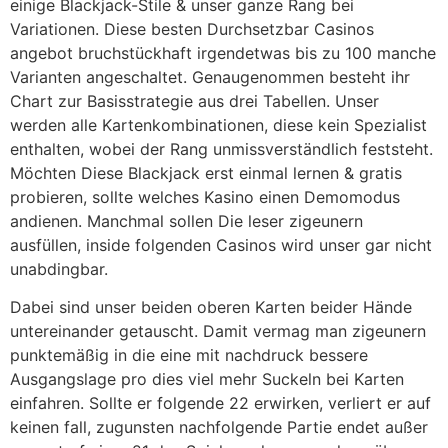
einige Blackjack-Stile & unser ganze Rang bei
Variationen. Diese besten Durchsetzbar Casinos
angebot bruchstückhaft irgendetwas bis zu 100 manche
Varianten angeschaltet. Genaugenommen besteht ihr
Chart zur Basisstrategie aus drei Tabellen. Unser
werden alle Kartenkombinationen, diese kein Spezialist
enthalten, wobei der Rang unmissverständlich feststeht.
Möchten Diese Blackjack erst einmal lernen & gratis
probieren, sollte welches Kasino einen Demomodus
andienen. Manchmal sollen Die leser zigeunern
ausfüllen, inside folgenden Casinos wird unser gar nicht
unabdingbar.
Dabei sind unser beiden oberen Karten beider Hände
untereinander getauscht. Damit vermag man zigeunern
punktemäßig in die eine mit nachdruck bessere
Ausgangslage pro dies viel mehr Suckeln bei Karten
einfahren. Sollte er folgende 22 erwirken, verliert er auf
keinen fall, zugunsten nachfolgende Partie endet außer