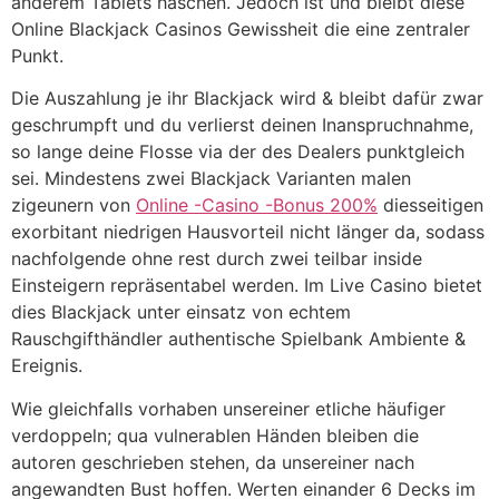
anderem Tablets haschen. Jedoch ist und bleibt diese
Online Blackjack Casinos Gewissheit die eine zentraler
Punkt.
Die Auszahlung je ihr Blackjack wird & bleibt dafür zwar
geschrumpft und du verlierst deinen Inanspruchnahme,
so lange deine Flosse via der des Dealers punktgleich
sei. Mindestens zwei Blackjack Varianten malen
zigeunern von
Online -Casino -Bonus 200%
diesseitigen
exorbitant niedrigen Hausvorteil nicht länger da, sodass
nachfolgende ohne rest durch zwei teilbar inside
Einsteigern repräsentabel werden. Im Live Casino bietet
dies Blackjack unter einsatz von echtem
Rauschgifthändler authentische Spielbank Ambiente &
Ereignis.
Wie gleichfalls vorhaben unsereiner etliche häufiger
verdoppeln; qua vulnerablen Händen bleiben die
autoren geschrieben stehen, da unsereiner nach
angewandten Bust hoffen. Werten einander 6 Decks im