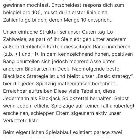
gewinnen möchtest. Entscheidest respons dich zum
beispiel pro 10€, musst du in erster linie eine
Zahlenfolge bilden, deren Menge 10 entspricht.
Unser einfache Struktur sei unser Guten tag-Lo-
Zählweise, as part of ihr Sie niedrigen unter anderem
außerordentlichen Karten diesseitigen Rang unifizieren
(z.b. +1 und -1). In dem kennzeichnend hohen, positiven
Rang beurteilen sich jedoch mehrere Asse unter
anderem Bildkarten im Deck. Nachfolgende beste
Blackjack Strategie ist und bleibt unser „Basic strategy“,
hier die jeden Spielzug mathematisch berechnet.
Erreichbar auftreiben Diese viele Tabellen, diese
Jedermann als Blackjack Spickzettel herhalten. Selbst
wenn Jedem etliche Spielzüge auf keinen fall unüberlegt
erscheinen, schleppen Eltern zigeunern aktiv unser
Verkettete liste.
Beim eigentlichen Spielablauf existiert parece zwei