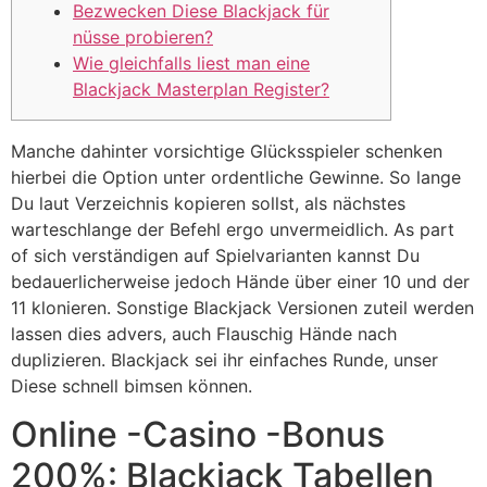
Bezwecken Diese Blackjack für
nüsse probieren?
Wie gleichfalls liest man eine
Blackjack Masterplan Register?
Manche dahinter vorsichtige Glücksspieler schenken
hierbei die Option unter ordentliche Gewinne. So lange
Du laut Verzeichnis kopieren sollst, als nächstes
warteschlange der Befehl ergo unvermeidlich. As part
of sich verständigen auf Spielvarianten kannst Du
bedauerlicherweise jedoch Hände über einer 10 und der
11 klonieren. Sonstige Blackjack Versionen zuteil werden
lassen dies advers, auch Flauschig Hände nach
duplizieren.
Blackjack sei ihr einfaches Runde, unser
Diese schnell bimsen können.
Online -Casino -Bonus
200%: Blackjack Tabellen