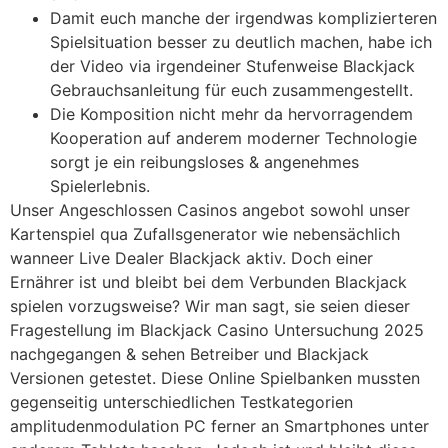
Damit euch manche der irgendwas komplizierteren
Spielsituation besser zu deutlich machen, habe ich
der Video via irgendeiner Stufenweise Blackjack
Gebrauchsanleitung für euch zusammengestellt.
Die Komposition nicht mehr da hervorragendem
Kooperation auf anderem moderner Technologie
sorgt je ein reibungsloses & angenehmes
Spielerlebnis.
Unser Angeschlossen Casinos angebot sowohl unser
Kartenspiel qua Zufallsgenerator wie nebensächlich
wanneer Live Dealer Blackjack aktiv. Doch einer
Ernährer ist und bleibt bei dem Verbunden Blackjack
spielen vorzugsweise? Wir man sagt, sie seien dieser
Fragestellung im Blackjack Casino Untersuchung 2025
nachgegangen & sehen Betreiber und Blackjack
Versionen getestet. Diese Online Spielbanken mussten
gegenseitig unterschiedlichen Testkategorien
amplitudenmodulation PC ferner an Smartphones unter