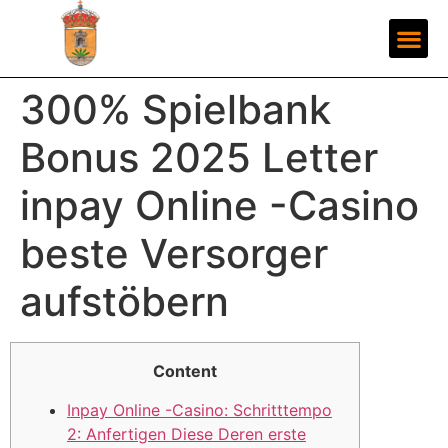
300% Spielbank
Bonus 2025 Letter
inpay Online -Casino
beste Versorger
aufstöbern
Content
Inpay Online -Casino: Schritttempo
2: Anfertigen Diese Deren erste