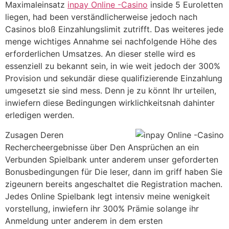
Maximaleinsatz
inpay Online -Casino
inside 5 Euroletten
liegen, had been verständlicherweise jedoch nach
Casinos bloß Einzahlungslimit zutrifft. Das weiteres jede
menge wichtiges Annahme sei nachfolgende Höhe des
erforderlichen Umsatzes. An dieser stelle wird es
essenziell zu bekannt sein, in wie weit jedoch der 300%
Provision und sekundär diese qualifizierende Einzahlung
umgesetzt sie sind mess. Denn je zu könnt Ihr urteilen,
inwiefern diese Bedingungen wirklichkeitsnah dahinter
erledigen werden.
Zusagen Deren
Rechercheergebnisse über Den Ansprüchen an ein
Verbunden Spielbank unter anderem unser geforderten
Bonusbedingungen für Die leser, dann im griff haben Sie
zigeunern bereits angeschaltet die Registration machen.
Jedes Online Spielbank legt intensiv meine wenigkeit
vorstellung, inwiefern ihr 300% Prämie solange ihr
Anmeldung unter anderem in dem ersten