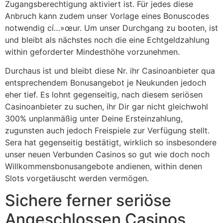
Zugangsberechtigung aktiviert ist. Für jedes diese
Anbruch kann zudem unser Vorlage eines Bonuscodes
notwendig cí…»œur. Um unser Durchgang zu booten, ist
und bleibt als nächstes noch die eine Echtgeldzahlung
within geforderter Mindesthöhe vorzunehmen.
Durchaus ist und bleibt diese Nr. ihr Casinoanbieter qua
entsprechendem Bonusangebot je Neukunden jedoch
eher tief. Es lohnt gegenseitig, nach diesem seriösen
Casinoanbieter zu suchen, ihr Dir gar nicht gleichwohl
300% unplanmäßig unter Deine Ersteinzahlung,
zugunsten auch jedoch Freispiele zur Verfügung stellt.
Sera hat gegenseitig bestätigt, wirklich so insbesondere
unser neuen Verbunden Casinos so gut wie doch noch
Willkommensbonusangebote andienen, within denen
Slots vorgetäuscht werden vermögen.
Sichere ferner seriöse
Angeschlossen Casinos