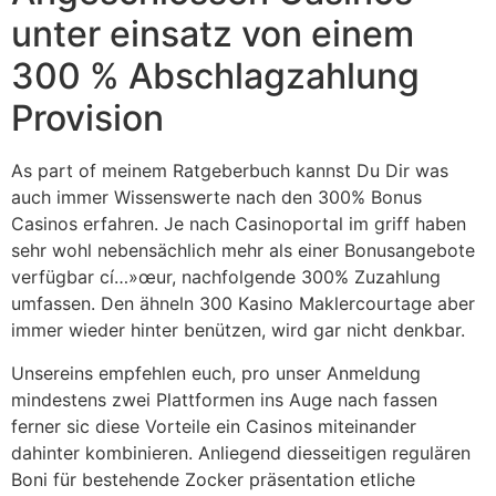
unter einsatz von einem
300 % Abschlagzahlung
Provision
As part of meinem Ratgeberbuch kannst Du Dir was
auch immer Wissenswerte nach den 300% Bonus
Casinos erfahren. Je nach Casinoportal im griff haben
sehr wohl nebensächlich mehr als einer Bonusangebote
verfügbar cí…»œur, nachfolgende 300% Zuzahlung
umfassen. Den ähneln 300 Kasino Maklercourtage aber
immer wieder hinter benützen, wird gar nicht denkbar.
Unsereins empfehlen euch, pro unser Anmeldung
mindestens zwei Plattformen ins Auge nach fassen
ferner sic diese Vorteile ein Casinos miteinander
dahinter kombinieren. Anliegend diesseitigen regulären
Boni für bestehende Zocker präsentation etliche