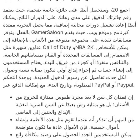
اجمع 20، وستحصل أيضًا على جائزة خاصة ضخمة، حيث يعتمد
رقم جائزتك الدقيق على مدى رهانك على الدوران الناتج. يمكنك
أيضًا إعادة تشغيل دورات مجانية إضافية، مما يجعل التجربة ممتدة
بالفعل. يتوفر GamerSaloon كبرنامج وموقع ويب، حيث يقدم
مسابقات نقدية على مجموعة متنوعة من الألعاب، بالإضافة إلى
عناوين شهيرة مثل Call of Duty وNBA 2K. يمكن للأشخاص
الانضمام إلى المسابقات المحددة أو القيام بمسابقاتهم الخاصة،
والتنافس منفردًا أو كجزء من فريق. للبدء، يحتاج المستخدمون
إلى إنشاء حساب ثم إجراء إيداع أولي ليكون بمثابة نسبة وصول.
لكل حدث تفاصيل عن رسوم الدخول الجديدة، ووحدة التحكم
المطلوبة، وتاريخ البدء، مع إمكانية الدفع عبر PayPal أو Paypal.
إن فقدان كل سن لا يعد مجرد طقوس ممتازة للخروج من
الأسنان؛ بل هو بمثابة رش بعيدًا عن السن السرية لتغذية
الإبداع والحنين إلى الماضي.
من المهم أن تتذكر أنه عندما تقوم مثل هذه الأنظمة بإنشاء
أموال حقيقية، فإن الأموال عادة ما تكون متواضعة.
يمكن للمستخدمين الجدد الحصول على رصيد مكافأة رائع