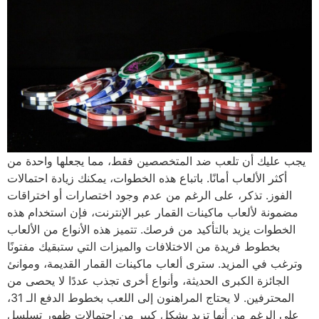
يجب عليك أن تلعب ضد المتخصصين فقط، مما يجعلها واحدة من
أكثر الألعاب أمانًا. باتباع هذه الخطوات، يمكنك زيادة احتمالات
الفوز. تذكر، على الرغم من عدم وجود اختصارات أو اختراقات
مضمونة لألعاب ماكينات القمار عبر الإنترنت، فإن استخدام هذه
الخطوات يزيد بالتأكيد من فرصك. تتميز هذه الأنواع من الألعاب
بخطوط فريدة من الاختلافات والميزات التي ستبقيك مفتونًا
وترغب في المزيد. سترى ألعاب ماكينات القمار القديمة، وموانئ
الجائزة الكبرى الحديثة، وأنواع أخرى تجذب عددًا لا يحصى من
المحترفين. لا يحتاج المراهنون إلى اللعب بخطوط الدفع الـ 31،
على الرغم من أنها تزيد بشكل كبير من احتمالات ظهور تسلسل