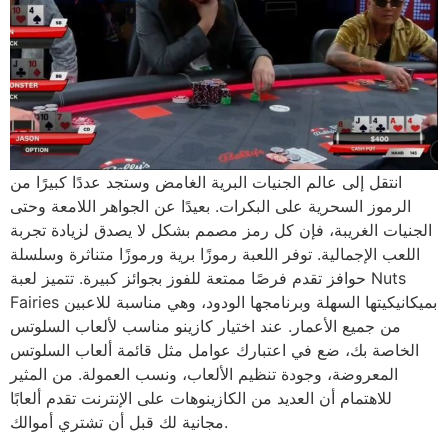
انتقل إلى عالم الجنيات البرية الغامض وستجد عددًا كبيرًا من
الرموز السحرية على البكرات. بعيدًا عن الجواهر اللامعة وحتى
الجنيات الغريبة، فإن كل رمز مصمم بشكل لا يصدق لزيادة تجربة
اللعب الإجمالية. توفر اللعبة رموزًا برية ورموزًا متناثرة وسلسلة
حوافز تقدم فرصًا ممتعة للفوز بجوائز كبيرة. تتميز لعبة Nuts
Fairies بميكانيكيتها السهلة وبرنامجها الودود، وهي مناسبة للاعبين
من جميع الأعمار. عند اختيار كازينو مناسب لألعاب السلوتس
الخاصة بك، ضع في اعتبارك عوامل مثل قائمة ألعاب السلوتس
المعروضة، وجودة تنظيم الألعاب، ونسب العمولة. من المثير
للاهتمام أن العديد من الكازينوهات على الإنترنت تقدم ألعابًا
مجانية لك قبل أن تشتري أموالك.