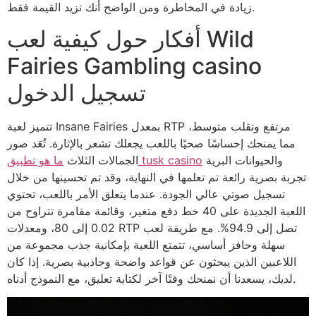
زيادة في المخاطرة ومن الواضح أنك تزيد القيمة فقط.
أفكار حول كيفية لعب Wild
Fairies Gambling casino
تسجيل الدخول
تتميز لعبة Insane Fairies بمعدل RTP مرتفع وتقلب متوسط،
مما يمنحك إحساسًا صحيًا باللعب يجعلك تشعر بالإثارة. تُعَد صور
والحيوانات البرية
ما هو تطبيق tusk casino
الجمالات الثلاث
تجربة بصرية رائعة تم تعلمها في النهاية، وقد تم تحسينها من خلال
تسجيل صوتي عالي الجودة. عندما يتعلق الأمر باللعب، تحتوي
اللعبة الجديدة على 40 خط دفع متغير، وقائمة مقامرة تتراوح من
0.02 إلى 80، ومعدلات RTP تصل إلى 94.9%. مع طريقة لعب
سهلة وحافز أساسي، تتمتع اللعبة بإمكانية جذب مجموعة من
اللاعبين الذين يبحثون عن قواعد واضحة وجاذبية بصرية. إذا كان
لديك، يسعدنا أن نمنحك وقتًا آخر لكتابة تعليق، مع النموذج أدناه.