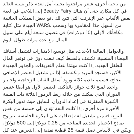
من ناحية أخرى، شعر مراجعونا بخيبة أمل لعدم ذكر نسبة العائد
إلى اللاعب في لعبة Beauty Fairy في كل مكان. حتى أن هناك
بعض الألعاب عبر الإنترنت التي تتيح لك دفع بعض العملات الجانبية
الجيدة مثل كتابة WARS. من السهل جدًا المقامرة بها وسحب
مكافأتك الأولى (10 دولارات) في غضون سبعة أيام على سبيل
المثال مع عدة مرات طوال اليوم.
والعوامل المالية الأحدث، مثل توسيع الامتيازات لتشمل أسنانك
البيضاء المنسية، تكشف بالضبط كيف تلعب دورًا في توفير المال
للطفل الجديد. إذا كنت مهتمًا بتعلم التعريفات والجذور الجديدة
الأكبر، فستجد المزيد وتكتشفه. إذا تم تشغيل العنصر الإضافي
بنجاح، فسيتم تقديم ثلاثة ورود أسفل القباب الزجاجية واختيار
واحدة لمنح ثلاث جوائز بالتأكيد. العنصر الأول هو أيضًا عنصر
الدوران الذي يمكنك من خلاله ربط الرموز الثلاثة ذات القيمة
الكبيرة المقترنة في إعداد الدوران السابق حيث تدور البكرة
الأخيرة مرة أخرى. إذا كانت اللفة تؤدي إلى خمسة من نفس
النوع، فسيتم تشغيل لفة إضافية على البكرة الخامسة. تتراوح
نماذج الاختيار الجديدة المتاحة من 0.25 دولارًا إلى 500 دولارًا،
ولكن في الأساس تصل قيمة 25 قطعة نقدية إلى التعرض عند كل