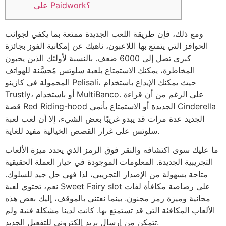
على Paidwork؟
ومع ذلك، فإن طريقة اللعب الجديدة ممتعة بما يكفي لجوانب
الحوافز التي يتمتع بها اللاعبون، ناهيك عن إمكانية الفوز بجائزة
كبرى تصل إلى 6000 ضعف. بالنسبة لأولئك الذين يحبون
المخاطرة، يمكنك الاستمتاع بلعبة سلوتس مُحسَّنة للهواتف
المحمولة في كازينو Pelisali، حيث يمكنك الإيداع باستخدام
على الرغم من أن قراءة
Trustly، أو باستخدام MultiBanco.
قصة Red Riding-hood الجديدة أو الاستمتاع بأنمي Cinderella
الجديد عدة مرات قد يبدو غريبًا بعض الشيء، إلا أن لعب لعبة
سلوتس على غرار القصص الخيالية مفيد للغاية.
ما عليك سوى اكتشافه والنقر فوق الرمز الذي يحدد ميزة الألعاب
التجريبية الجديدة. المعلومات الموجودة في خيار العملة الحقيقية
متاحة بسهولة من الإصدار التجريبي، لذا فهي حل جيد للسلوك.
نعم، تحتوي لعبة Sweet Fairy slot على رصاصة مكافأة لفات
مجانية وميزة رمز مجنون. بينما نعتني بالموقف، إليك بعض هذه
الألعاب المكافئة التي قد تستمتع بها. كانت لدينا مشكلة فنية ولم
تتمكن من إرسال بريد إلكتروني للتفعيل الجديد.