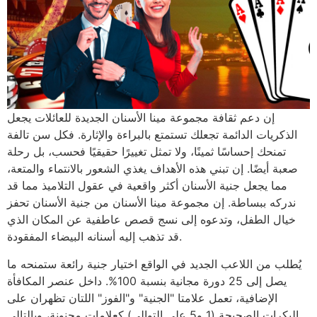
إن دعم ثقافة مجموعة مينا الأسنان الجديدة للعائلات يجعل
الذكريات الدائمة تجعلك تستمتع بالبراءة والإثارة. فكل سن تالفة
تمنحك إحساسًا ثمينًا، ولا تمثل تغييرًا حقيقيًا فحسب، بل رحلة
صعبة أيضًا. إن تبني هذه الأهداف يغذي الشعور بالانتماء والمتعة،
مما يجعل جنية الأسنان أكثر واقعية في عقول التلاميذ مما قد
ندركه ببساطة. إن مجموعة مينا الأسنان من جنية الأسنان تحفز
خيال الطفل، وتدعوه إلى نسج قصص عاطفية عن المكان الذي
قد تذهب إليه أسنانه البيضاء المفقودة.
يُطلب من اللاعب الجديد في الواقع اختيار جنية رائعة ستمنحه ما
يصل إلى 25 دورة مجانية بنسبة 100%. داخل عنصر المكافأة
الإضافية، تعمل علامتا "الجنية" و"الفوز" اللتان تظهران على
البكرات الصحيحة (1 و5 على التوالي) كعلامات مجنونة، وبالتالي