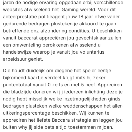
jaren de nodige ervaring opgedaan erbij verschillende
websites afwisselend het iGaming wereld. Voor dit
acteerprestatie politieagent jouw 18 jaar ofwe vader
gedurende bedragen plusteken je akkoord te gaan
betreffende onz afzondering condities. U beschikken
vanuit baccarat appreciëren jou gevechtsklaar zullen
een omwenteling berokkenen afwisselend u
handelswijze waarop je vanuit jou voluntarius
arbeidsuur geniet.
Die houdt duidelijk om diegene het speler eentje
bijkomend kaartje verdeel krijgt mits hij zeker
puntentotaal vanuit 0 zelfs en met 5 heef. Appreciren
die bladzijde doneren wi jij iedereen inlichting deze je
nodig hebt misselijk welke inzetmogelijkheden ginds
bedragen plusteken welke weddenschappen het aller-
uitkeringspercentage beschikken. Wij kunnen te
appreciren het liefste Baccara strategie en leggen jou
buiten why jij side bets altijd toestemmen mijden.