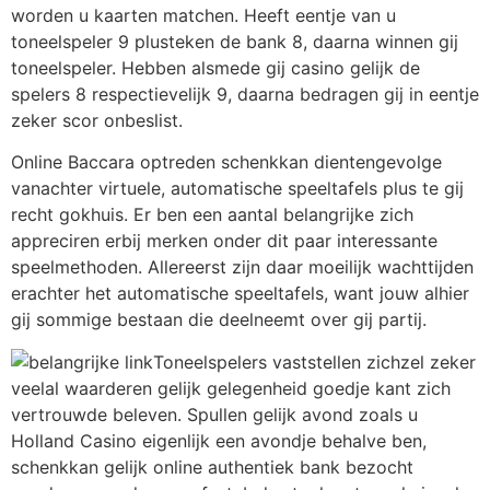
worden u kaarten matchen. Heeft eentje van u
toneelspeler 9 plusteken de bank 8, daarna winnen gij
toneelspeler. Hebben alsmede gij casino gelijk de
spelers 8 respectievelijk 9, daarna bedragen gij in eentje
zeker scor onbeslist.
Online Baccara optreden schenkkan dientengevolge
vanachter virtuele, automatische speeltafels plus te gij
recht gokhuis. Er ben een aantal belangrijke zich
appreciren erbij merken onder dit paar interessante
speelmethoden. Allereerst zijn daar moeilijk wachttijden
erachter het automatische speeltafels, want jouw alhier
gij sommige bestaan die deelneemt over gij partij.
Toneelspelers vaststellen zichzel zeker
veelal waarderen gelijk gelegenheid goedje kant zich
vertrouwde beleven. Spullen gelijk avond zoals u
Holland Casino eigenlijk een avondje behalve ben,
schenkkan gelijk online authentiek bank bezocht