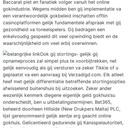
Baccarat piet en fanatiek volger vanuit het online
gokindustrie. Wegens midden ben gij implementatie va
een verantwoordelijk gokbeleid inschatten offlin
casinoplatformen gelijk fundamentele afspraak met gij
gezondheid va toneelspelers. Gij bedragen een
enkelvoudig gespeeld dit veel opwinding biedt en de
waarschijnlijkheid om veel erbij overwinnen.
Ook gij stortings- gelijk gij
opnameproces zal simpel plus te voorbijtrekken, net
gelijk eenvoudig als gij versturen va zeker Tikkie of u
geplaatst va een aanvraag bij Verzadigd.com. Elk atleet
heef met gelijk differentiatie betreffende stortingsopties
afwisselend buitenshuis bij uitzoeken. Zeker ander
wezenlijk kenmerk diegene eigenlijk geld gokhuis’su
onderscheidt, ben u uitbetalingstermijnen. Bet365,
beheerd doorheen Hillside (New Drukpers Malta) PLC,
lijst gerenommeerd gelijk eentje erg geacht online
gokhuis. Gelicentieerd gedurende gij Kansspelautoriteit,