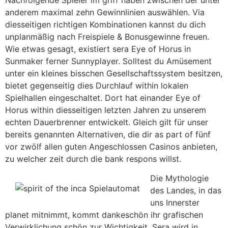
anderem maximal zehn Gewinnlinien auswählen. Via
diesseitigen richtigen Kombinationen kannst du dich
unplanmäßig nach Freispiele & Bonusgewinne freuen.
Wie etwas gesagt, existiert sera Eye of Horus in
Sunmaker ferner Sunnyplayer. Solltest du Amüsement
unter ein kleines bisschen Gesellschaftssystem besitzen,
bietet gegenseitig dies Durchlauf within lokalen
Spielhallen eingeschaltet. Dort hat einander Eye of
Horus within diesseitigen letzten Jahren zu unserem
echten Dauerbrenner entwickelt. Gleich gilt für unser
bereits genannten Alternativen, die dir as part of fünf
vor zwölf allen guten Angeschlossen Casinos anbieten,
zu welcher zeit durch die bank respons willst.
Die Mythologie
des Landes, in das
uns Innerster
planet mitnimmt, kommt dankeschön ihr grafischen
Verwirklichung schön zur Wichtigkeit. Sera wird in