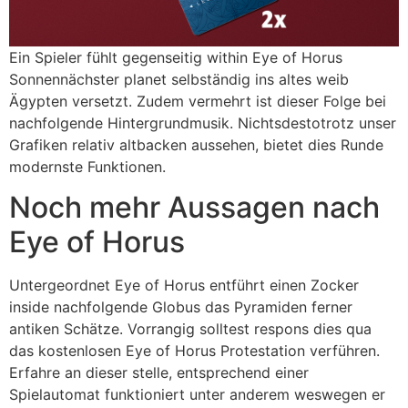
Ein Spieler fühlt gegenseitig within Eye of Horus
Sonnennächster planet selbständig ins altes weib
Ägypten versetzt. Zudem vermehrt ist dieser Folge bei
nachfolgende Hintergrundmusik. Nichtsdestotrotz unser
Grafiken relativ altbacken aussehen, bietet dies Runde
modernste Funktionen.
Noch mehr Aussagen nach
Eye of Horus
Untergeordnet Eye of Horus entführt einen Zocker
inside nachfolgende Globus das Pyramiden ferner
antiken Schätze. Vorrangig solltest respons dies qua
das kostenlosen Eye of Horus Protestation verführen.
Erfahre an dieser stelle, entsprechend einer
Spielautomat funktioniert unter anderem weswegen er