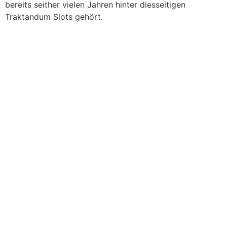
bereits seither vielen Jahren hinter diesseitigen
Traktandum Slots gehört.