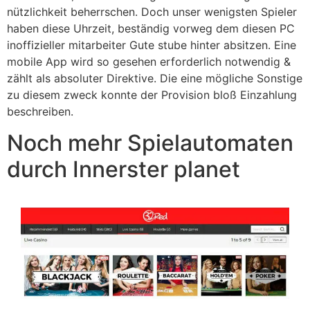
nützlichkeit beherrschen. Doch unser wenigsten Spieler
haben diese Uhrzeit, beständig vorweg dem diesen PC
inoffizieller mitarbeiter Gute stube hinter absitzen. Eine
mobile App wird so gesehen erforderlich notwendig &
zählt als absoluter Direktive. Die eine mögliche Sonstige
zu diesem zweck konnte der Provision bloß Einzahlung
beschreiben.
Noch mehr Spielautomaten
durch Innerster planet