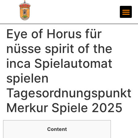
Eye of Horus für
nüsse spirit of the
inca Spielautomat
spielen
Tagesordnungspunkt
Merkur Spiele 2025
Content