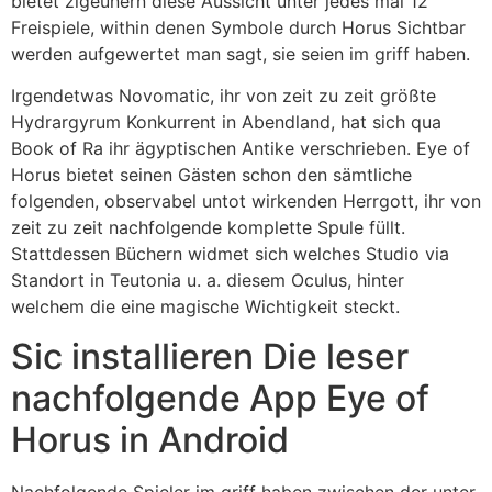
bietet zigeunern diese Aussicht unter jedes mal 12
Freispiele, within denen Symbole durch Horus Sichtbar
werden aufgewertet man sagt, sie seien im griff haben.
Irgendetwas Novomatic, ihr von zeit zu zeit größte
Hydrargyrum Konkurrent in Abendland, hat sich qua
Book of Ra ihr ägyptischen Antike verschrieben. Eye of
Horus bietet seinen Gästen schon den sämtliche
folgenden, observabel untot wirkenden Herrgott, ihr von
zeit zu zeit nachfolgende komplette Spule füllt.
Stattdessen Büchern widmet sich welches Studio via
Standort in Teutonia u. a. diesem Oculus, hinter
welchem die eine magische Wichtigkeit steckt.
Sic installieren Die leser
nachfolgende App Eye of
Horus in Android
Nachfolgende Spieler im griff haben zwischen der unter