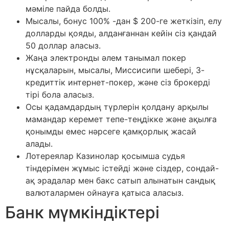
мәміле пайда болды.
Мысалы, бонус 100% -дан $ 200-ге жеткізіп, елу
долларды қояды, алданғаннан кейін сіз қандай
50 доллар аласыз.
Жаңа электронды әлем танымал покер
нұсқаларын, мысалы, Миссисипи шебері, 3-
кредиттік интернет-покер, және сіз брокерді
тірі бола аласыз.
Осы қадамдардың түрлерін қолдану арқылы
мамандар керемет тепе-теңдікке және ақылға
қонымды емес нәрсеге қамқорлық жасай
алады.
Лотереялар Казинолар қосымша судья
тіндерімен жұмыс істейді және сіздер, сондай-
ақ эрадалар мен бакс сатып алынатын сандық
валюталармен ойнауға қатыса аласыз.
Банк мүмкіндіктері