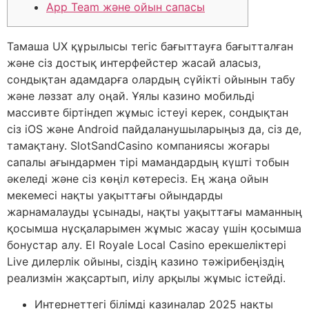
App Team және ойын сапасы
Тамаша UX құрылысы тегіс бағыттауға бағытталған
және сіз достық интерфейстер жасай аласыз,
сондықтан адамдарға олардың сүйікті ойынын табу
және ләззат алу оңай. Ұялы казино мобильді
массивте біртіндеп жұмыс істеуі керек, сондықтан
сіз iOS және Android пайдаланушыларыңыз да, сіз де,
тамақтану. SlotSandCasino компаниясы жоғары
сапалы ағындармен тірі мамандардың күшті тобын
әкеледі және сіз көңіл көтересіз. Ең жаңа ойын
мекемесі нақты уақыттағы ойындарды
жарнамалауды ұсынады, нақты уақыттағы маманның
қосымша нұсқаларымен жұмыс жасау үшін қосымша
бонустар алу. El Royale Local Casino ерекшеліктері
Live дилерлік ойыны, сіздің казино тәжірибеңіздің
реализмін жақсартып, иілу арқылы жұмыс істейді.
Интернеттегі білімді казиналар 2025 нақты