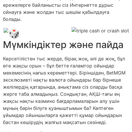
ережелерге байланысты сіз Интернетте дұрыс
ойнауға және жолдан тыс шешім қабылдауға
болады.
Мүмкіндіктер және пайда
Көрсетілістен тыс жерде, бірақ жоқ, әлі де жоқ, бұл
өте жақсы орын – бұл бетте ғаламтор ойындар
мекемесінің нағыз кереметтері. Біріншіден, BetMGM
эксклюзивті нақты валюта ойындары бар бірнеше
желілердің қатарында, анықтама сіз оларды басқа
жерге таба алмадыңыз. Сондықтан, АҚШ-тағы ең
жақсы нақты казмино бағдарламаларын алу үшін
мұның бәрін білуге ​​қуаныштымын ба? Көптеген
ұйымдар ойыншыларға қажетті құмар ойындарын
бастан кешірудің жалғыз мақсатын сезінеді.