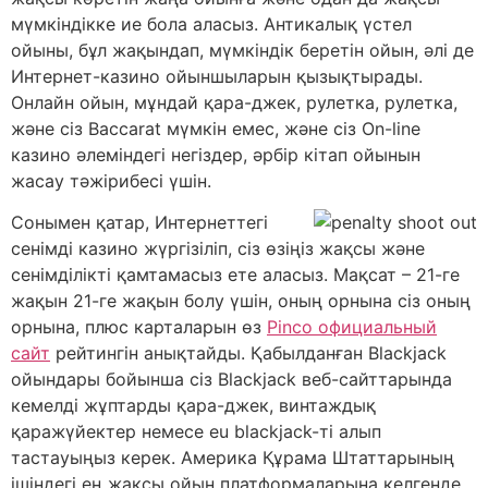
мүмкіндікке ие бола аласыз. Антикалық үстел
ойыны, бұл жақындап, мүмкіндік беретін ойын, әлі де
Интернет-казино ойыншыларын қызықтырады.
Онлайн ойын, мұндай қара-джек, рулетка, рулетка,
және сіз Baccarat мүмкін емес, және сіз On-line
казино әлеміндегі негіздер, әрбір кітап ойынын
жасау тәжірибесі үшін.
Сонымен қатар, Интернеттегі
сенімді казино жүргізіліп, сіз өзіңіз жақсы және
сенімділікті қамтамасыз ете аласыз. Мақсат – 21-ге
жақын 21-ге жақын болу үшін, оның орнына сіз оның
орнына, плюс карталарын өз
Pinco официальный
сайт
рейтингін анықтайды. Қабылданған Blackjack
ойындары бойынша сіз Blackjack веб-сайттарында
кемелді жұптарды қара-джек, винтаждық
қаражүйектер немесе eu blackjack-ті алып
тастауыңыз керек. Америка Құрама Штаттарының
ішіндегі ең жақсы ойын платформаларына келгенде,