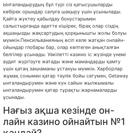
Ынталандырудың бұл түрі сіз қатысушыларды
көбірек орындар салуға шақыру үшін ұсынылады.
Қайта жүктеу қабылдау бонустарымен
салыстырғанда әдетте кішірек, бірақ олар сіздің
ақшаңызды жақсартудың қорқынышты жолы болуы
мүмкін.Пенсильванияның өсіп келе жатқан онлайн-
ойындар глобары бар, олар көптеген анықталған
белгілер ұсынады. Уәкілетті казино іс жүзінде үнемі
аудит жүргізуге жатады және мамандарды қамту
үшін қатаң заңнаманы ұстануы мүмкін. Харборлар
жұмақ сонымен қатар тәулік бойы сатумен, Getaway
ынталандырумен және күн сайын жылжымалы
ынталандырумен қатар тұрақты жарнамаларды
ұсынады.
Нағыз ақша кезінде он-
лайн казино ойнайтын №1
қандай?