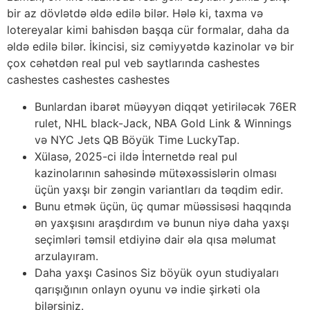
bir az dövlətdə əldə edilə bilər. Hələ ki, taxma və
lotereyalar kimi bahisdən başqa cür formalar, daha da
əldə edilə bilər. İkincisi, siz cəmiyyətdə kazinolar və bir
çox cəhətdən real pul veb saytlarında cashestes
cashestes cashestes cashestes
Bunlardan ibarət müəyyən diqqət yetiriləcək 76ER
rulet, NHL black-Jack, NBA Gold Link & Winnings
və NYC Jets QB Böyük Time LuckyTap.
Xülasə, 2025-ci ildə İnternetdə real pul
kazinolarının sahəsində mütəxəssislərin olması
üçün yaxşı bir zəngin variantları da təqdim edir.
Bunu etmək üçün, üç qumar müəssisəsi haqqında
ən yaxşısını araşdırdım və bunun niyə daha yaxşı
seçimləri təmsil etdiyinə dair əla qısa məlumat
arzulayıram.
Daha yaxşı Casinos Siz böyük oyun studiyaları
qarışığının onlayn oyunu və indie şirkəti ola
bilərsiniz.