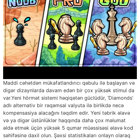
Maddi cəhətdən mükafatlandırıcı qəbulu ilə başlayan və
digər dizaynlarda davam edən bir çox yüksək stimul da
var.Yeni hörmət sistemi həqiqətən güclüdür, ‘Diamonds’
adlı alternativ bir rəqəmsal valyuta ilə birlikdə necə
kompensasiya alacağını təqdim edir. Yeni təbrik əlavə
və ya digər üstünlüklər haqqında daha çox məlumat
əldə etmək üçün yüksək 5 qumar müəssisəsi əlavə kod
səhifəsinə daxil olun. Şəxsi statistikaları onlayn olaraq