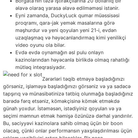
Borgata’nın təzə iştirakçılarına 20 dollarlıq bir
əlavə olaraq yarasa əlavə edilməməsi istənir.
Eyni zamanda, DuckyLuck qumar müəssisəsi
proqramı, qara-jak yemək masalarına görə
məşhurdur və yeni qoyulan yeni 21-i, evdən
uzaqlaşmaq və həyəcanlandırmaq kimi yenilikçi
video oyunu ola bilər.
Evdə evdə oynamağın əsl pulu onlayn
kazinolarından həyəcanla birlikdə olmaq rahatlığı
mütləq inteqrasiyadır.
Zərərləri təqib etməyə başladığınızı
görsəniz, işləməyə başladığınızı görsəniz və ya sadəcə
tapşırıq və münasibətinizə tətbiq olunmağa başladığınız
barədə fərq etsəniz, köməkçisinə kömək etməkdə
günah yoxdur. İstəməsən, istədiyiniz qoyulan və ya
seçimi məmnun etmək həmişə özünüzə dərhal yandırılır.
Bu, səciyyəvi kazinolara sahib olmaq üçün bir boon
olacaq, çünki onlar performansın yaxşılaşdırılması üçün