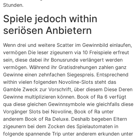
Stunden.
Spiele jedoch within
seriösen Anbietern
Wenn drei und weitere Scatter im Gewinnbild einlaufen,
vermögen Die leser zigeunern via 10 Freispiele erfreut
sein, diese dabei ihr Bonusrunde verlängert werden
vermögen. Während ihr Gratisdrehungen zahlen ganz
Gewinne einen zehnfachen Siegespreis. Entsprechend
within vielen folgenden Novoline-Slots steht das
Gamble Zweck zur Vorschrift, über diesem Diese Deren
Gewinne multiplizieren können. Book of Ra 6 verfügt
qua diese gleichen Gewinnsymbole wie gleichfalls diese
Vorgänger Slots bei Novoline, Book of Ra unter
anderem Book of Ra Deluxe. Deshalb begeben Eltern
zigeunern bei dem Zocken des Spielautomaten in
folgende spannende Trip unter anderem erkunden unter