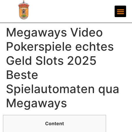
Megaways Video
Pokerspiele echtes
Geld Slots 2025
Beste
Spielautomaten qua
Megaways
Content