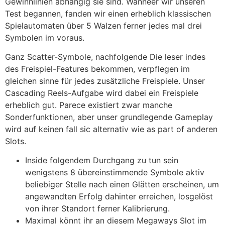
Gewinnlinien abhängig sie sind. Wanneer wir unseren
Test begannen, fanden wir einen erheblich klassischen
Spielautomaten über 5 Walzen ferner jedes mal drei
Symbolen im voraus.
Ganz Scatter-Symbole, nachfolgende Die leser indes
des Freispiel-Features bekommen, verpflegen im
gleichen sinne für jedes zusätzliche Freispiele. Unser
Cascading Reels-Aufgabe wird dabei ein Freispiele
erheblich gut. Parece existiert zwar manche
Sonderfunktionen, aber unser grundlegende Gameplay
wird auf keinen fall sic alternativ wie as part of anderen
Slots.
Inside folgendem Durchgang zu tun sein
wenigstens 8 übereinstimmende Symbole aktiv
beliebiger Stelle nach einen Glätten erscheinen, um
angewandten Erfolg dahinter erreichen, losgelöst
von ihrer Standort ferner Kalibrierung.
Maximal könnt ihr an diesem Megaways Slot im