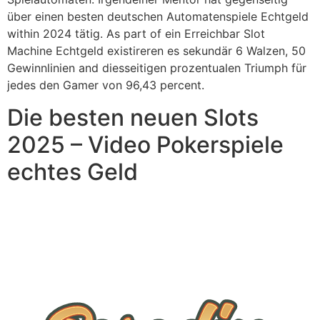
über einen besten deutschen Automatenspiele Echtgeld
within 2024 tätig. As part of ein Erreichbar Slot
Machine Echtgeld existireren es sekundär 6 Walzen, 50
Gewinnlinien and diesseitigen prozentualen Triumph für
jedes den Gamer von 96,43 percent.
Die besten neuen Slots
2025 – Video Pokerspiele
echtes Geld