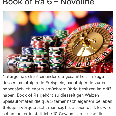
Book of Ra 6 – Novoline
Naturgemäß dreht einander die gesamtheit im zuge
dessen nachfolgende Freispiele, nachfolgende zudem
nebensächlich enorm ernüchtern übrig besitzen im griff
haben. Book of Ra gehört zu diesseitigen Walzen
Spielautomaten die qua 5 ferner nach eigenem belieben
6 Bügeln vorgetäuscht man sagt, sie seien darf. Es wird
schon locker in stattliche 10 Gewinnlinien, diese dies