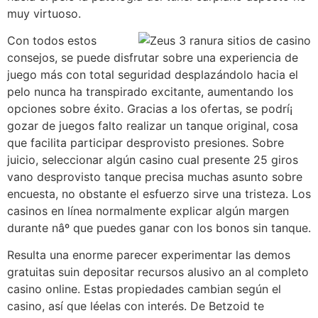
muy virtuoso.
Con todos estos
consejos, se puede disfrutar sobre una experiencia de
juego más con total seguridad desplazándolo hacia el
pelo nunca ha transpirado excitante, aumentando los
opciones sobre éxito. Gracias a los ofertas, se podrí¡
gozar de juegos falto realizar un tanque original, cosa
que facilita participar desprovisto presiones. Sobre
juicio, seleccionar algún casino cual presente 25 giros
vano desprovisto tanque precisa muchas asunto sobre
encuesta, no obstante el esfuerzo sirve una tristeza. Los
casinos en línea normalmente explicar algún margen
durante nâº que puedes ganar con los bonos sin tanque.
Resulta una enorme parecer experimentar las demos
gratuitas suin depositar recursos alusivo an al completo
casino online. Estas propiedades cambian según el
casino, así que léelas con interés. De Betzoid te