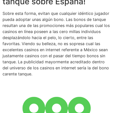
tanque sobre España!
Sobre esta forma, evitan que cualquier idéntico jugador
pueda adoptar unas algún bono. Las bonos de tanque
resultan una de las promociones más populares cual los
casinos en línea poseen a las cero millas individuos
desplazándolo hacia el pelo, lo cierto, entre las
favoritas. Viendo su belleza, no es sopresa cual las
excelentes casinos en internet referente a México sean
justamente casinos con el pasar del tiempo bonos sin
tanque. La publicidad mayormente acreditado dentro
del universo de los casinos en internet serí­a la del bono
carente tanque.