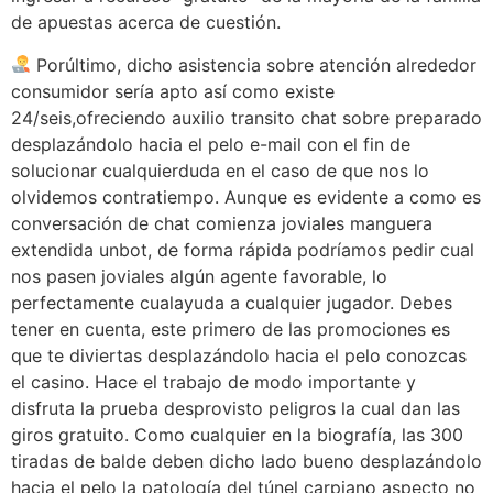
de apuestas acerca de cuestión.
Porúltimo, dicho asistencia sobre atención alrededor
consumidor serí­a apto así­ como existe
24/seis,ofreciendo auxilio transito chat sobre preparado
desplazándolo hacia el pelo e-mail con el fin de
solucionar cualquierduda en el caso de que nos lo
olvidemos contratiempo. Aunque es evidente a como es
conversación de chat comienza joviales manguera
extendida unbot, de forma rápida podrí­amos pedir cual
nos pasen joviales algún agente favorable, lo
perfectamente cualayuda a cualquier jugador. Debes
tener en cuenta, este primero de las promociones es
que te diviertas desplazándolo hacia el pelo conozcas
el casino. Hace el trabajo de modo importante y
disfruta la prueba desprovisto peligros la cual dan las
giros gratuito. Como cualquier en la biografía, las 300
tiradas de balde deben dicho lado bueno desplazándolo
hacia el pelo la patologí­a del túnel carpiano aspecto no