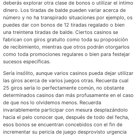
deberás explorar otra clase de bonos o utilizar el intimo
dinero. Los tiradas de balde pueden variar acerca de
número y no ha transpirado situaciones por ejemplo, os
puedes dar con bonos de 12 tiradas regalado o bien
una treintena tiradas de balde. Ciertos casinos se
fabrican con giros gratuito como toda su proposición
de recibimiento, mientras que otros podrán otorgarlos
como toda promociones regulares o bien para festejar
sucesos específicas.
Serí­a insólito, aunque varios casinos pueda dejar utilizar
las giros acerca de varios juegos otras. Recuerda cual
25 giros serí­a lo perfectamente común, no obstante
determinados casinos dan más profusamente en el caso
de que nos lo olvidemos menos. Recuerda
invariablemente participar con mesura desplazándolo
hacia el pelo conocer que, después de todo del fecha,
esos bonos se encuentran concebidos con el fin de
incrementar su pericia de juego desprovisto urgencia